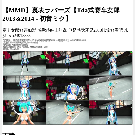
【MMD】裏表ラバーズ【Tda式赛车女郎
2013&2014 - 初音ミク】
赛车女郎好评如潮 感觉很绅士的说 但是感觉还是2013比较好看吧 来
源: sm24913365