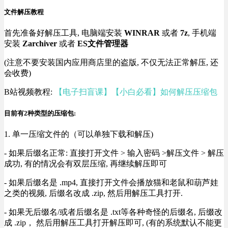
文件解压教程
首先准备好解压工具, 电脑端安装
WINRAR
或者
7z
, 手机端
安装
Zarchiver
或者
ES文件管理器
(注意不要安装国内应用商店里的盗版, 不仅无法正常解压, 还
会收费)
B站视频教程:
【电子扫盲课】【小白必看】如何解压压缩包
目前有2种类型的压缩包:
1. 单一压缩文件的（可以单独下载和解压)
- 如果后缀名正常: 直接打开文件 > 输入密码 >解压文件 > 解压
成功, 有的情况会有双层压缩, 再继续解压即可
- 如果后缀名是 .mp4, 直接打开文件会播放猫和老鼠和葫芦娃
之类的视频, 后缀名改成 .zip, 然后用解压工具打开.
- 如果无后缀名/或者后缀名是 .txt等各种奇怪的后缀名, 后缀改
成 .zip， 然后用解压工具打开解压即可, (有的系统默认不能更