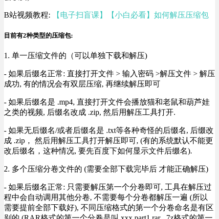
B站视频教程:
【电子扫盲课】【小白必看】如何解压压缩包
目前有2种类型的压缩包:
1. 单一压缩文件的（可以单独下载和解压)
- 如果后缀名正常: 直接打开文件 > 输入密码 >解压文件 > 解压
成功, 有的情况会有双层压缩, 再继续解压即可
- 如果后缀名是 .mp4, 直接打开文件会播放猫和老鼠和葫芦娃
之类的视频, 后缀名改成 .zip, 然后用解压工具打开.
- 如果无后缀名/或者后缀名是 .txt等各种奇怪的后缀名, 后缀改
成 .zip， 然后用解压工具打开解压即可, (有的系统默认不能更
改后缀名，这种情况, 要先百度下如何显示文件后缀名).
2. 多个压缩分卷文件的 (需要全部下载完毕后 才能正确解压)
- 如果后缀名正常: 只需要解压第一个分卷即可, 工具在解压过
程中会自动调用其他分卷, 不需要每个分卷都解压一遍 (所以
需要提前全部下载好), 不同压缩格式的第一个分卷命名是有区
别的 (RAR格式的第一个分卷是叫 xxx.part1.rar , 7z格式的第一