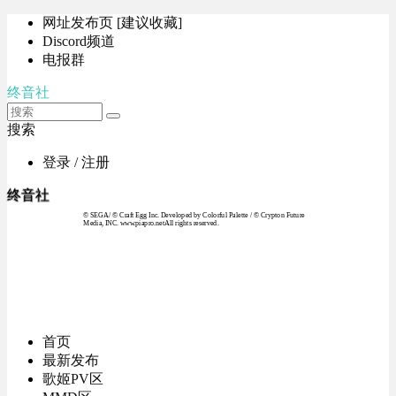
网址发布页 [建议收藏]
Discord频道
电报群
终音社
搜索
登录 / 注册
终音社
© SEGA / © Craft Egg Inc. Developed by Colorful Palette / © Crypton Future
Media, INC. www.piapro.netAll rights reserved.
首页
最新发布
歌姬PV区