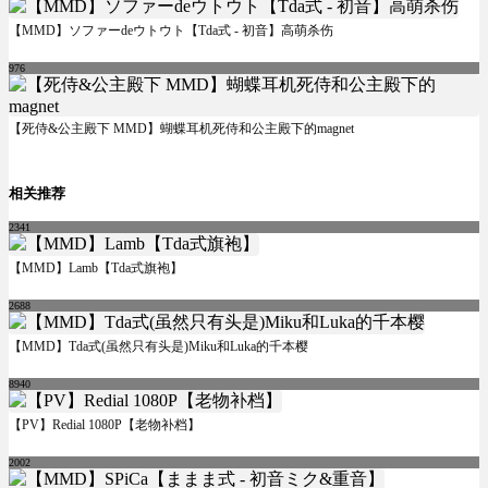
【MMD】ソファーdeウトウト【Tda式 - 初音】高萌杀伤
976
【死侍&公主殿下 MMD】蝴蝶耳机死侍和公主殿下的magnet
相关推荐
2341
【MMD】Lamb【Tda式旗袍】
2688
【MMD】Tda式(虽然只有头是)Miku和Luka的千本樱
8940
【PV】Redial 1080P【老物补档】
2002