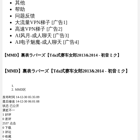
其他
帮助
问题反馈
大流量VPN梯子 [广告1]
高速VPN梯子 [广告2]
AI风月-成人聊天 [广告3]
AI电子魅魔-成人聊天 [广告4]
【MMD】裏表ラバーズ【Tda式赛车女郎2013&2014 - 初音ミク】
【MMD】裏表ラバーズ【Tda式赛车女郎2013&2014 - 初音ミク】
MMD区
发布时间 14-12-30 05:35:09
最后修改 14-12-30 06:01:08
状态 已公开
褒贬不一
1 好评
0 差评
2537 点击
0 下载
3 评论
0 收藏