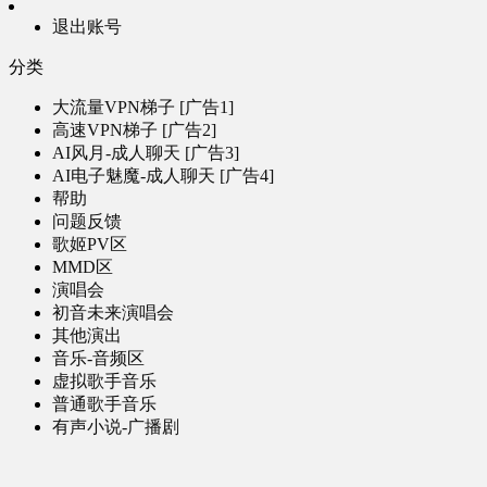
退出账号
分类
大流量VPN梯子 [广告1]
高速VPN梯子 [广告2]
AI风月-成人聊天 [广告3]
AI电子魅魔-成人聊天 [广告4]
帮助
问题反馈
歌姬PV区
MMD区
演唱会
初音未来演唱会
其他演出
音乐-音频区
虚拟歌手音乐
普通歌手音乐
有声小说-广播剧
同人音声-ASMR [全年龄]
其他音频资源