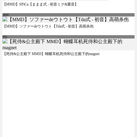
【MMD】SPiCa【ままま式 - 初音ミク&重音】
1829
【MMD】ソファーdeウトウト【Tda式 - 初音】高萌杀伤
976
【死侍&公主殿下 MMD】蝴蝶耳机死侍和公主殿下的magnet