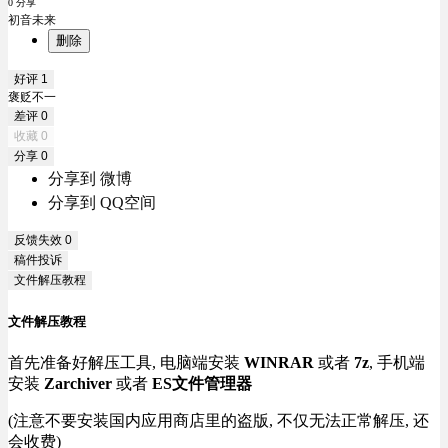
0 分享
初音未来
删除
好评
1
褒贬不一
差评
0
收藏
0
分享
0
分享到 微博
分享到 QQ空间
反馈失效
0
稿件投诉
文件解压教程
文件解压教程
首先准备好解压工具, 电脑端安装
WINRAR
或者
7z
, 手机端
安装
Zarchiver
或者
ES文件管理器
(注意不要安装国内应用商店里的盗版, 不仅无法正常解压, 还
会收费)