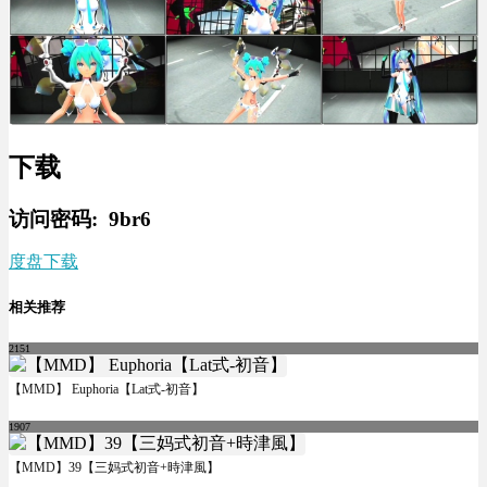
下载
访问密码: 9br6
度盘下载
相关推荐
2151
【MMD】 Euphoria【Lat式-初音】
1907
【MMD】39【三妈式初音+時津風】