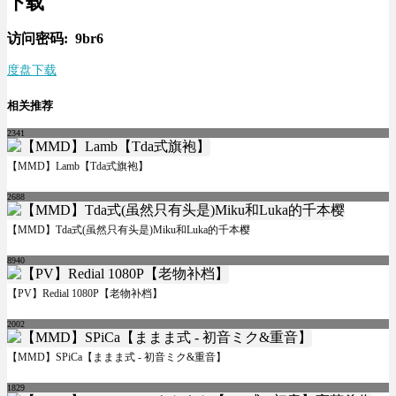
下载
访问密码: 9br6
度盘下载
相关推荐
2341
【MMD】Lamb【Tda式旗袍】
2688
【MMD】Tda式(虽然只有头是)Miku和Luka的千本樱
8940
【PV】Redial 1080P【老物补档】
2002
【MMD】SPiCa【ままま式 - 初音ミク&重音】
1829