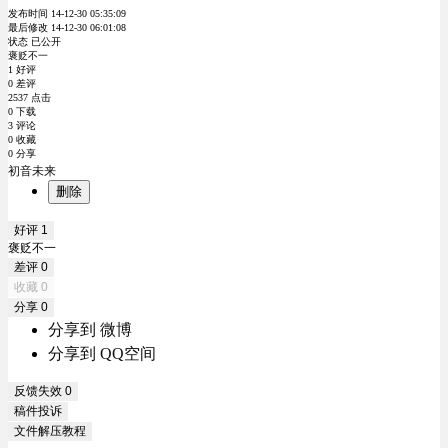
发布时间 14-12-30 05:35:09
最后修改 14-12-30 06:01:08
状态 已公开
褒贬不一
1 好评
0 差评
2537 点击
0 下载
3 评论
0 收藏
0 分享
初音未来
删除
好评
1
褒贬不一
差评
0
收藏
0
分享
0
分享到 微博
分享到 QQ空间
反馈失效
0
稿件投诉
文件解压教程