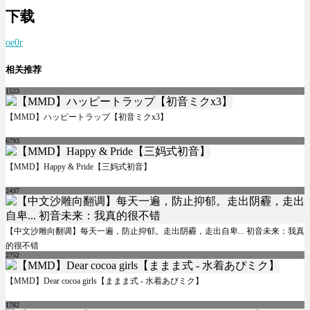
下载
oe0r
相关推荐
1523
【MMD】ハッピートラップ【初音ミクx3】
6793
【MMD】Happy & Pride【三妈式初音】
2437
【中文沙雕向翻调】每天一遍，防止抑郁。走出阴霾，走出自卑... 初音未来：我真
的很不错
2752
【MMD】Dear cocoa girls【ままま式 - 水着あぴミク】
1782