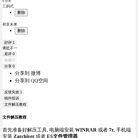
0 分享
三妈式
删除
初音未来
删除
好评
1
褒贬不一
差评
0
收藏
0
分享
0
分享到 微博
分享到 QQ空间
反馈失效
1
稿件投诉
文件解压教程
文件解压教程
首先准备好解压工具, 电脑端安装
WINRAR
或者
7z
, 手机端
安装
Zarchiver
或者
ES文件管理器