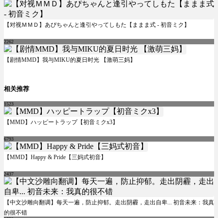
【对视ＭＭＤ】あぴちゃんと逢引やってしもた【ままま式 - 初音ミク】
2262
【剧情MMD】我与MIKU的夏日时光 【激萌三妈】
相关推荐
1523
【MMD】ハッピートラップ【初音ミクx3】
6793
【MMD】Happy & Pride【三妈式初音】
2437
【中文沙雕向翻调】每天一遍，防止抑郁。走出阴霾，走出自卑... 初音未来：我真
的很不错