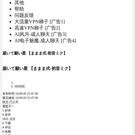
其他
帮助
问题反馈
大流量VPN梯子 [广告1]
高速VPN梯子 [广告2]
AI风月-成人聊天 [广告3]
AI电子魅魔-成人聊天 [广告4]
届いて願い星 【ままま式-初音ミク】
届いて願い星 【ままま式-初音ミク】
MMD区
发布时间 14-09-20 21:47:46
最后修改 14-09-20 21:47:46
状态 已公开
褒贬不一
1 好评
0 差评
1631 点击
0 下载
4 评论
0 收藏