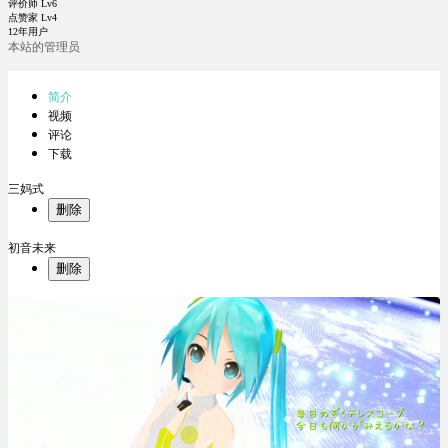
评价师 Lv6
点赞家 Lv4
12年用户
本站的管理员
简介
视频
评论
下载
三妈式
删除
初音未来
删除