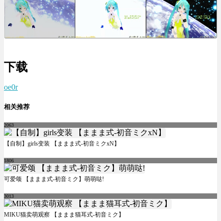
下载
oe0r
相关推荐
2063
【自制】girls变装 【ままま式-初音ミクxN】
1806
可爱颂 【ままま式-初音ミク】萌萌哒!
3013
MIKU猫卖萌观察 【ままま猫耳式-初音ミク】