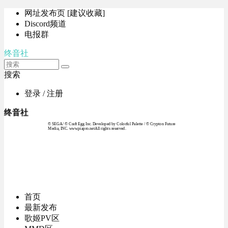
网址发布页 [建议收藏]
Discord频道
电报群
终音社
搜索
登录 / 注册
终音社
© SEGA / © Craft Egg Inc. Developed by Colorful Palette / © Crypton Future
Media, INC. www.piapro.netAll rights reserved.
首页
最新发布
歌姬PV区