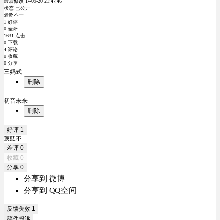
最后修改 14-09-20 21:47:46
状态 已公开
褒贬不一
1 好评
0 差评
1631 点击
0 下载
4 评论
0 收藏
0 分享
三妈式
删除
初音未来
删除
好评
1
褒贬不一
差评
0
收藏
0
分享
0
分享到 微博
分享到 QQ空间
反馈失效
1
稿件投诉