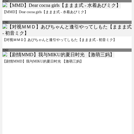
2752
【MMD】Dear cocoa girls【ままま式 - 水着あぴミク】
1782
【对视ＭＭＤ】あぴちゃんと逢引やってしもた【ままま式 - 初音ミク】
2262
【剧情MMD】我与MIKU的夏日时光 【激萌三妈】