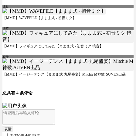
1531
【MMD】WAVEFILE【ままま式 - 初音ミク】
1697
【MMD】フィギュアにしてみた【ままま式 - 初音ミク.镜音】
2079
【MMD】イージーデンス【ままま式-九尾盛宴】Mitchie M神歌-SUVEN出品
总共有 4 条评论
表情
本评论要
通知UP主