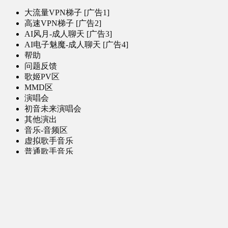
大流量VPN梯子 [广告1]
高速VPN梯子 [广告2]
AI风月-成人聊天 [广告3]
AI电子魅魔-成人聊天 [广告4]
帮助
问题反馈
歌姬PV区
MMD区
演唱会
初音未来演唱会
其他演出
音乐-音频区
虚拟歌手音乐
普通歌手音乐
有声小说-广播剧
同人音声-ASMR [全年龄]
其他音频资源
动漫区
日本动画
国产动画
欧美动画