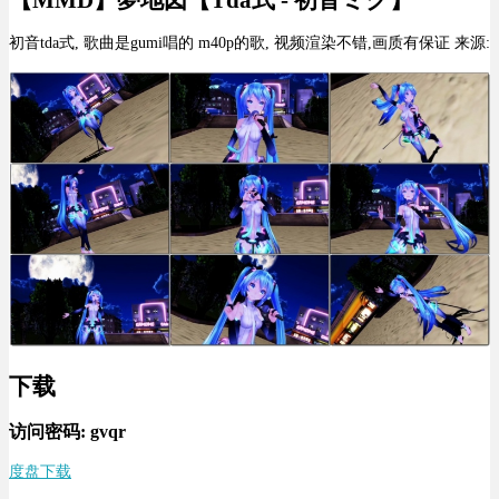
【MMD】夢地図【Tda式 - 初音ミク】
初音tda式, 歌曲是gumi唱的 m40p的歌, 视频渲染不错,画质有保证 来源:
下载
访问密码: gvqr
度盘下载