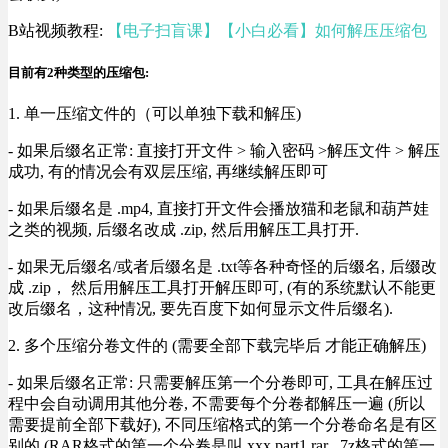
B站视频教程:
【电子扫盲课】【小白必看】如何解压压缩包
目前有2种类型的压缩包:
1. 单一压缩文件的（可以单独下载和解压)
- 如果后缀名正常: 直接打开文件 > 输入密码 >解压文件 > 解压
成功, 有的情况会有双层压缩, 再继续解压即可
- 如果后缀名是 .mp4, 直接打开文件会播放猫和老鼠和葫芦娃
之类的视频, 后缀名改成 .zip, 然后用解压工具打开.
- 如果无后缀名/或者后缀名是 .txt等各种奇怪的后缀名, 后缀改
成 .zip， 然后用解压工具打开解压即可, (有的系统默认不能更
改后缀名，这种情况, 要先百度下如何显示文件后缀名).
2. 多个压缩分卷文件的 (需要全部下载完毕后 才能正确解压)
- 如果后缀名正常: 只需要解压第一个分卷即可, 工具在解压过
程中会自动调用其他分卷, 不需要每个分卷都解压一遍 (所以
需要提前全部下载好), 不同压缩格式的第一个分卷命名是有区
别的 (RAR格式的第一个分卷是叫 xxx.part1.rar , 7z格式的第一