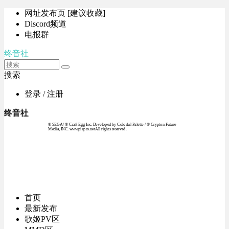
网址发布页 [建议收藏]
Discord频道
电报群
终音社
搜索
登录 / 注册
终音社
© SEGA / © Craft Egg Inc. Developed by Colorful Palette / © Crypton Future
Media, INC. www.piapro.netAll rights reserved.
首页
最新发布
歌姬PV区