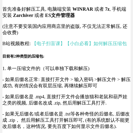
首先准备好解压工具, 电脑端安装
WINRAR
或者
7z
, 手机端
安装
Zarchiver
或者
ES文件管理器
(注意不要安装国内应用商店里的盗版, 不仅无法正常解压, 还
会收费)
B站视频教程:
【电子扫盲课】【小白必看】如何解压压缩包
目前有2种类型的压缩包:
1. 单一压缩文件的（可以单独下载和解压)
- 如果后缀名正常: 直接打开文件 > 输入密码 >解压文件 > 解压
成功, 有的情况会有双层压缩, 再继续解压即可
- 如果后缀名是 .mp4, 直接打开文件会播放猫和老鼠和葫芦娃
之类的视频, 后缀名改成 .zip, 然后用解压工具打开.
- 如果无后缀名/或者后缀名是 .txt等各种奇怪的后缀名, 后缀改
成 .zip， 然后用解压工具打开解压即可, (有的系统默认不能更
改后缀名，这种情况, 要先百度下如何显示文件后缀名).