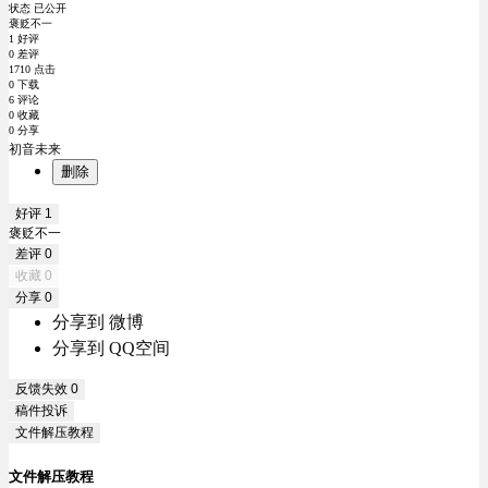
状态 已公开
褒贬不一
1 好评
0 差评
1710 点击
0 下载
6 评论
0 收藏
0 分享
初音未来
删除
好评
1
褒贬不一
差评
0
收藏
0
分享
0
分享到 微博
分享到 QQ空间
反馈失效
0
稿件投诉
文件解压教程
文件解压教程