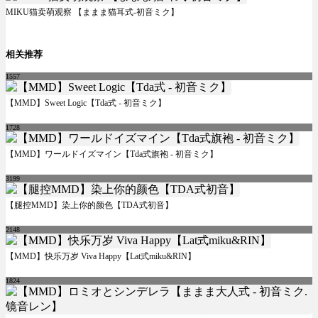
MIKU猫卖萌观察 【ままま猫耳式-初音ミク】
相关推荐
1557
【MMD】Sweet Logic【Tda式 - 初音ミク】
1728
【MMD】ワールドイズマイン【Tda式旗袍 - 初音ミク】
3199
【腿控MMD】染上你的颜色【TDA式初音】
2148
【MMD】快乐万岁 Viva Happy【Lat式miku&RIN】
1824