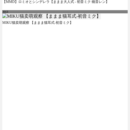
【MMD】ロミオとシンデレラ【ままま大人式 - 初音ミク.镜音レン】
3013
MIKU猫卖萌观察 【ままま猫耳式-初音ミク】