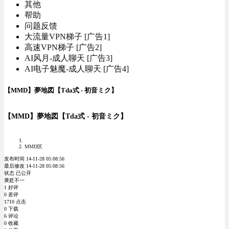
其他
帮助
问题反馈
大流量VPN梯子 [广告1]
高速VPN梯子 [广告2]
AI风月-成人聊天 [广告3]
AI电子魅魔-成人聊天 [广告4]
【MMD】夢地図【Tda式 - 初音ミク】
【MMD】夢地図【Tda式 - 初音ミク】
MMD区
发布时间 14-11-28 05:08:56
最后修改 14-11-28 05:08:56
状态 已公开
褒贬不一
1 好评
0 差评
1710 点击
0 下载
6 评论
0 收藏