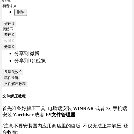
0 分享
初音未来
删除
好评
1
褒贬不一
差评
0
收藏
0
分享
0
分享到 微博
分享到 QQ空间
反馈失效
0
稿件投诉
文件解压教程
文件解压教程
首先准备好解压工具, 电脑端安装
WINRAR
或者
7z
, 手机端
安装
Zarchiver
或者
ES文件管理器
(注意不要安装国内应用商店里的盗版, 不仅无法正常解压, 还
会收费)