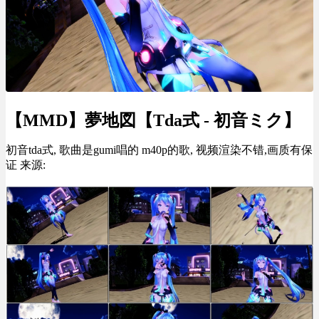
【MMD】夢地図【Tda式 - 初音ミク】
初音tda式, 歌曲是gumi唱的 m40p的歌, 视频渲染不错,画质有保
证 来源: