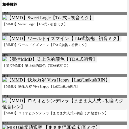
相关推荐
1557
【MMD】Sweet Logic【Tda式 - 初音ミク】
1728
【MMD】ワールドイズマイン【Tda式旗袍 - 初音ミク】
3199
【腿控MMD】染上你的颜色【TDA式初音】
2148
【MMD】快乐万岁 Viva Happy【Lat式miku&RIN】
1824
【MMD】ロミオとシンデレラ【ままま大人式 - 初音ミク.镜音レン】
3013