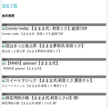
度盘下载
相关推荐
1758
Gravity=reality 【ままま式 - 初音ミク】超清720P
1741
恋はきっと急上昇 【ままま萝莉式-初音ミク】
2014
【MMD】galaxias!【ままま式】
1966
スイートマジック 【ままま式-初音ミク.重音テト】
1922
薛定谔的小猫 【ままま式-初音ミクx3】萌!