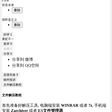
0 分享
初音未来
删除
萌即是正义
删除
好评
1
褒贬不一
差评
0
收藏
0
分享
0
分享到 微博
分享到 QQ空间
反馈失效
3
稿件投诉
文件解压教程
文件解压教程
首先准备好解压工具, 电脑端安装
WINRAR
或者
7z
, 手机端
安装
Zarchiver
或者
ES文件管理器