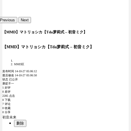
Previous
Next
【MMD】マトリョシカ【Tda萝莉式 – 初音ミク】
【MMD】マトリョシカ【Tda萝莉式 – 初音ミク】
MMD区
发布时间 14-10-27 05:06:12
最后修改 14-10-27 05:06:50
状态 已公开
褒贬不一
1 好评
0 差评
2285 点击
0 下载
7 评论
0 收藏
0 分享
初音未来
删除