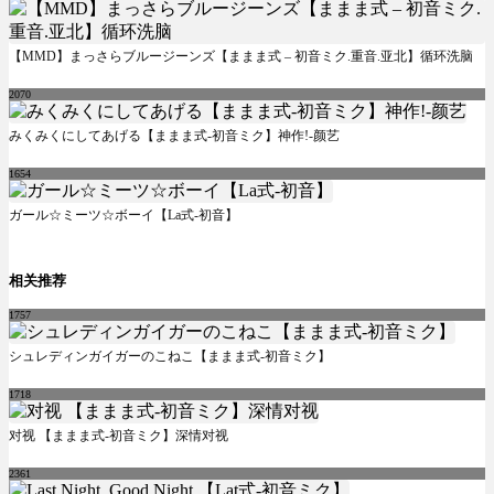
【MMD】まっさらブルージーンズ【ままま式 – 初音ミク.重音.亚北】循环洗脑
2070
みくみくにしてあげる【ままま式-初音ミク】神作!-颜艺
1654
ガール☆ミーツ☆ボーイ【La式-初音】
相关推荐
1757
シュレディンガイガーのこねこ【ままま式-初音ミク】
1718
对视 【ままま式-初音ミク】深情对视
2361