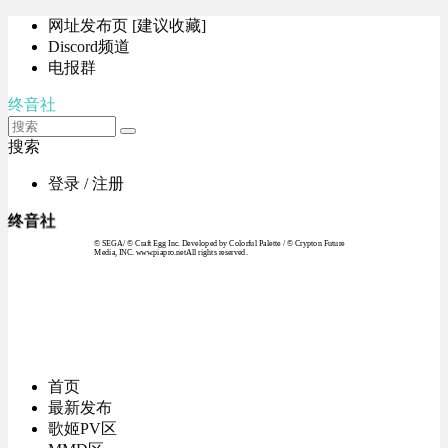
网址发布页 [建议收藏]
Discord频道
电报群
终音社
搜索
登录 / 注册
终音社
© SEGA / © Craft Egg Inc. Developed by Colorful Palette / © Crypton Future
Media, INC. www.piapro.netAll rights reserved.
首页
最新发布
歌姬PV区