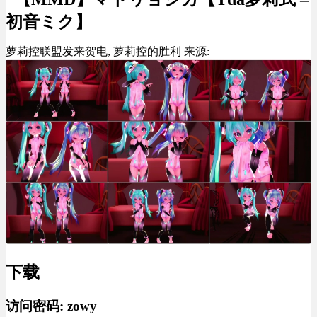
初音ミク】
萝莉控联盟发来贺电, 萝莉控的胜利 来源:
下载
访问密码: zowy