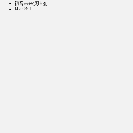
初音未来演唱会
其他演出
音乐-音频区
虚拟歌手音乐
普通歌手音乐
有声小说-广播剧
同人音声-ASMR [全年龄]
其他音频资源
动漫区
日本动画
国产动画
欧美动画
漫画区
日韩漫画
国产漫画
欧美漫画
小说-读物区
网文小说
日式轻小说
其他读物
图片区