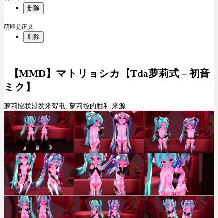
删除
萌即是正义
删除
【MMD】マトリョシカ【Tda萝莉式 – 初音
ミク】
萝莉控联盟发来贺电, 萝莉控的胜利 来源: