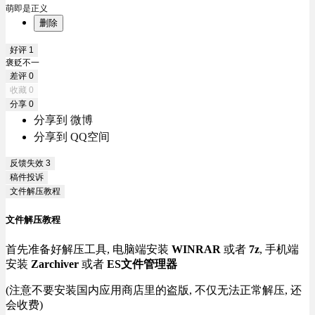
萌即是正义
删除
好评
1
褒贬不一
差评
0
收藏
0
分享
0
分享到 微博
分享到 QQ空间
反馈失效
3
稿件投诉
文件解压教程
文件解压教程
首先准备好解压工具, 电脑端安装
WINRAR
或者
7z
, 手机端
安装
Zarchiver
或者
ES文件管理器
(注意不要安装国内应用商店里的盗版, 不仅无法正常解压, 还
会收费)