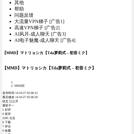
其他
帮助
问题反馈
大流量VPN梯子 [广告1]
高速VPN梯子 [广告2]
AI风月-成人聊天 [广告3]
AI电子魅魔-成人聊天 [广告4]
【MMD】マトリョシカ【Tda萝莉式 – 初音ミク】
【MMD】マトリョシカ【Tda萝莉式 – 初音ミク】
MMD区
发布时间 14-10-27 05:06:12
最后修改 14-10-27 05:06:50
状态 已公开
褒贬不一
1 好评
0 差评
2285 点击
0 下载
7 评论
0 收藏