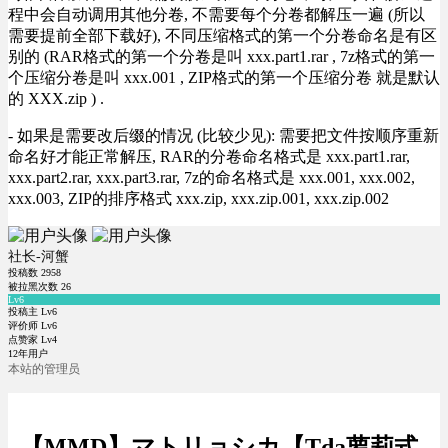
程中会自动调用其他分卷, 不需要每个分卷都解压一遍 (所以
需要提前全部下载好), 不同压缩格式的第一个分卷命名是有区
别的 (RAR格式的第一个分卷是叫 xxx.part1.rar , 7z格式的第一
个压缩分卷是叫 xxx.001 , ZIP格式的第一个压缩分卷 就是默认
的 XXX.zip ) .
- 如果是需要改后缀的情况 (比较少见): 需要把文件按顺序重新
命名好才能正常解压, RAR的分卷命名格式是 xxx.part1.rar,
xxx.part2.rar, xxx.part3.rar, 7z的命名格式是 xxx.001, xxx.002,
xxx.003, ZIP的排序格式 xxx.zip, xxx.zip.001, xxx.zip.002
社长-河蟹
投稿数
2958
被拉黑次数
26
Lv6
投稿主 Lv6
评价师 Lv6
点赞家 Lv4
12年用户
本站的管理员
【MMD】マトリョシカ【Tda萝莉式 –