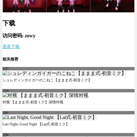
下载
访问密码: zowy
度盘下载
相关推荐
1757
シュレディンガイガーのこねこ【ままま式-初音ミク】
1718
对视 【ままま式-初音ミク】深情对视
2361
Last Night, Good Night 【Lat式-初音ミク】
2268