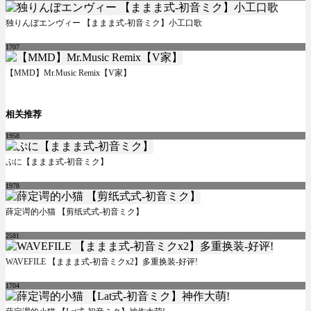
独りんぼエンヴィー 【ままま式-初音ミク】小工口歌
1707
【MMD】Mr.Music Remix【V家】
相关推荐
1958
ぷに【ままま式-初音ミク】
1978
薛定谔的小猫 【剪纸式式-初音ミク】
2581
WAVEFILE 【ままま式-初音ミクx2】多重换装-好评!
1704