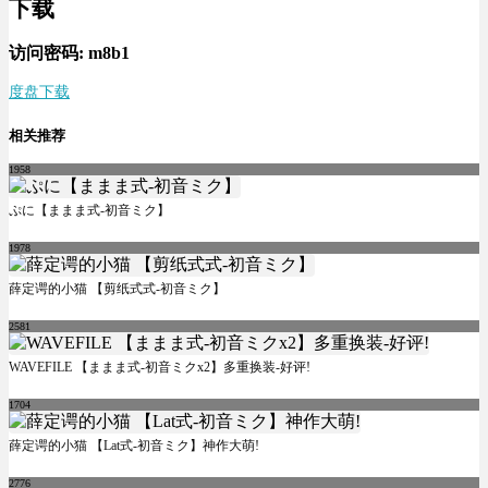
下载
访问密码: m8b1
度盘下载
相关推荐
1958
ぷに【ままま式-初音ミク】
1978
薛定谔的小猫 【剪纸式式-初音ミク】
2581
WAVEFILE 【ままま式-初音ミクx2】多重换装-好评!
1704
薛定谔的小猫 【Lat式-初音ミク】神作大萌!
2776