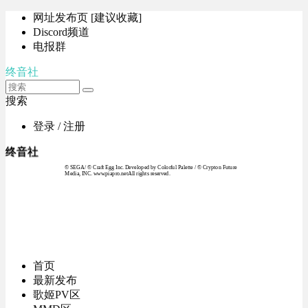
网址发布页 [建议收藏]
Discord频道
电报群
终音社
搜索
登录 / 注册
终音社
© SEGA / © Craft Egg Inc. Developed by Colorful Palette / © Crypton Future
Media, INC. www.piapro.netAll rights reserved.
首页
最新发布
歌姬PV区