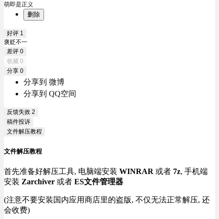
萌即是正义
删除
好评
1
褒贬不一
差评
0
收藏
0
分享
0
分享到 微博
分享到 QQ空间
反馈失效
2
稿件投诉
文件解压教程
文件解压教程
首先准备好解压工具, 电脑端安装
WINRAR
或者
7z
, 手机端
安装
Zarchiver
或者
ES文件管理器
(注意不要安装国内应用商店里的盗版, 不仅无法正常解压, 还
会收费)