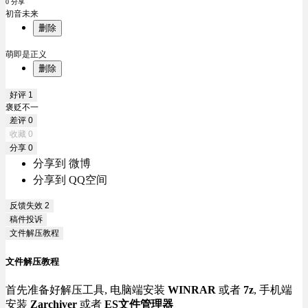
0 分享
初音未来
删除
萌即是正义
删除
好评
1
褒贬不一
差评
0
收藏
0
分享
0
分享到 微博
分享到 QQ空间
反馈失效
2
稿件投诉
文件解压教程
文件解压教程
首先准备好解压工具, 电脑端安装
WINRAR
或者
7z
, 手机端
安装
Zarchiver
或者
ES文件管理器