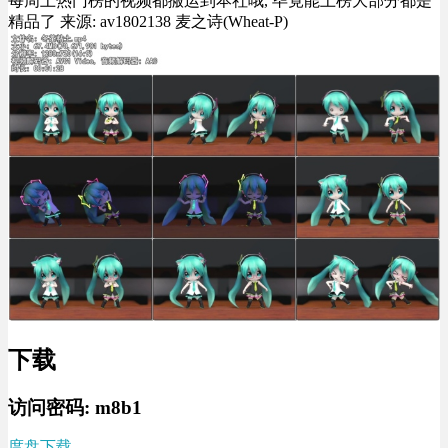
每周上热门榜的视频都搬运到本社哦, 毕竟能上榜大部分都是
精品了 来源: av1802138 麦之诗(Wheat-P)
下载
访问密码: m8b1
度盘下载