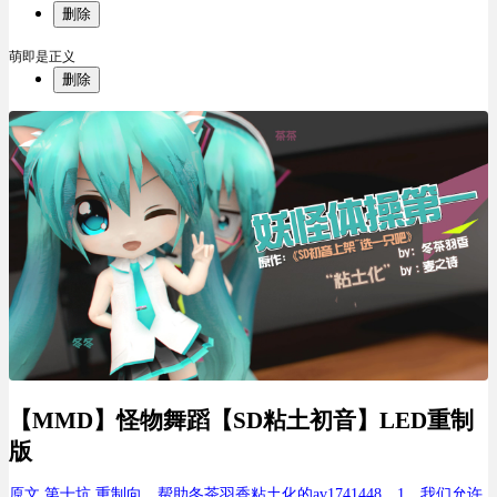
删除
萌即是正义
删除
【MMD】怪物舞蹈【SD粘土初音】LED重制
版
原文
第十坑 重制向，帮助冬茶羽香粘土化的
av1741448
。1，我们允许