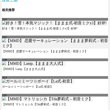
相关推荐
1914
好き！雪！本気マジック！【ままま式-初音ミクx3】好评!
1655
【MMD】 恋愛サーキュレーション 【ままま萝莉式 – 初音ミク】
2188
【MMD】Lamp.【ままま大人式】
1654
ガール☆ミーツ☆ボーイ【La式-初音】
2285
【MMD】マトリョシカ【Tda萝莉式 – 初音ミク】