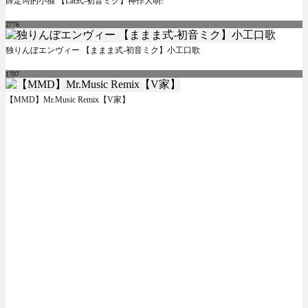
薛定谔的小猫 【Lat式-初音ミク】神作大萌!
2776
独りんぼエンヴィー 【ままま式-初音ミク】小工口歌
1707
【MMD】Mr.Music Remix【V家】