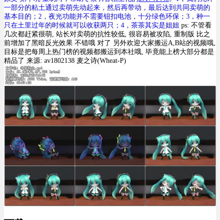
一部分的粘土通过卖萌先动起来，然后再带动，最后达到共同卖萌的
基本目的；2，夜光功能并不需要钮扣电池，十分绿色环保；3，种一
只在土里过年的时候就可以收获两只；4，茶茶其实是姐姐
ps: 不管看
几次都赶紧很萌, 站长对卖萌的抗性较低, 很容易被攻陷, 重制版 比之
前增加了黑暗反光效果 不错哦 对了 另外欢迎大家搬运A,B站的视频哦,
目标是把每周上热门榜的视频都搬运到本社哦, 毕竟能上榜大部分都是
精品了 来源: av1802138 麦之诗(Wheat-P)