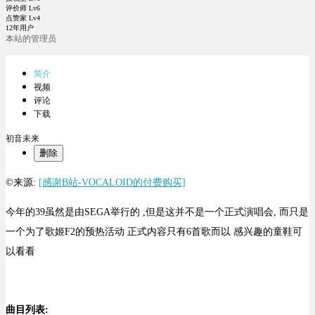
评价师 Lv6
点赞家 Lv4
12年用户
本站的管理员
简介
视频
评论
下载
初音未来
删除
©来源:
[感谢B站-VOCALOID的付费购买]
今年的39虽然是由SEGA举行的 ,但是这并不是一个正式演唱会, 而只是
一个为了歌姬F2的预热活动 正式内容只有6首歌而以 感兴趣的童鞋可
以看看
曲目列表: