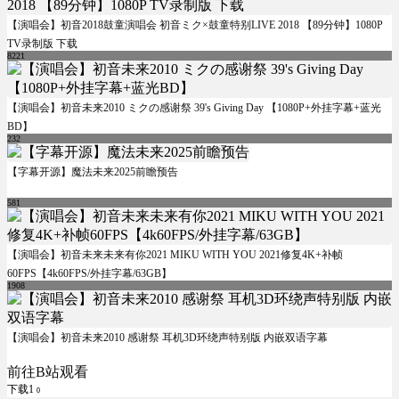
【演唱会】初音2018鼓童演唱会 初音ミク×鼓童特别LIVE 2018 【89分钟】1080P
TV录制版 下载
8221
【演唱会】初音未来2010 ミクの感谢祭 39's Giving Day 【1080P+外挂字幕+蓝光
BD】
232
【字幕开源】魔法未来2025前瞻预告
581
【演唱会】初音未来未来有你2021 MIKU WITH YOU 2021修复4K+补帧
60FPS【4k60FPS/外挂字幕/63GB】
1908
【演唱会】初音未来2010 感谢祭 耳机3D环绕声特别版 内嵌双语字幕
前往B站观看
下载1
0