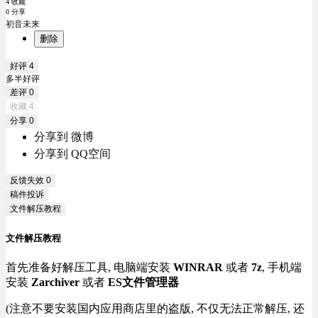
4 收藏
0 分享
初音未来
删除
好评
4
多半好评
差评
0
收藏
4
分享
0
分享到 微博
分享到 QQ空间
反馈失效
0
稿件投诉
文件解压教程
文件解压教程
首先准备好解压工具, 电脑端安装
WINRAR
或者
7z
, 手机端
安装
Zarchiver
或者
ES文件管理器
(注意不要安装国内应用商店里的盗版, 不仅无法正常解压, 还