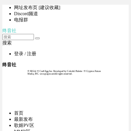
网址发布页 [建议收藏]
Discord频道
电报群
终音社
搜索
登录 / 注册
终音社
© SEGA / © Craft Egg Inc. Developed by Colorful Palette / © Crypton Future
Media, INC. www.piapro.netAll rights reserved.
首页
最新发布
歌姬PV区