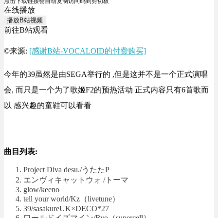
点击下载链接会自动复制访问码到剪切板
在线播放
播放B站视频
前往B站观看
©来源:
[感谢B站-VOCALOID的付费购买]
今年的39虽然是由SEGA举行的 ,但是这并不是一个正式演唱
会, 而只是一个为了歌姬F2的预热活动 正式内容只有6首歌而
以 感兴趣的童鞋可以看看
曲目列表:
Project Diva desu./うたたP
エンヴィキャットウォ /トーマ
glow/keeno
tell your world/Kz（livetune）
39/sasakureUK×DECO*27
ワールドイズマイン/Ryo（supercell）