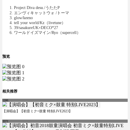
Project Diva desu./うたたP
エンヴィキャットウォ /トーマ
glow/keeno
tell your world/Kz（livetune）
39/sasakureUK×DECO*27
ワールドイズマイン/Ryo（supercell）
预览
相关推荐
1200
【演唱会】【初音ミク×鼓童 特别LIVE2023】
3372