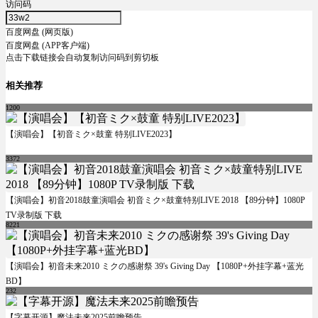
访问码
百度网盘 (网页版)
百度网盘 (APP客户端)
点击下载链接会自动复制访问码到剪切板
相关推荐
1200
【演唱会】【初音ミク×鼓童 特别LIVE2023】
3372
【演唱会】初音2018鼓童演唱会 初音ミク×鼓童特别LIVE 2018 【89分钟】1080P
TV录制版 下载
8221
【演唱会】初音未来2010 ミクの感谢祭 39's Giving Day 【1080P+外挂字幕+蓝光
BD】
232
【字幕开源】魔法未来2025前瞻预告