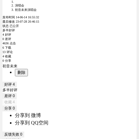
演唱会
初音未来演唱会
发布时间 14-06-14 16:55:32
最后修改 23-07-28 20:46:15
状态 已公开
多半好评
4 好评
0 差评
4636 点击
6 下载
13 评论
4 收藏
0 分享
初音未来
删除
好评
4
多半好评
差评
0
收藏
4
分享
0
分享到 微博
分享到 QQ空间
反馈失效
0