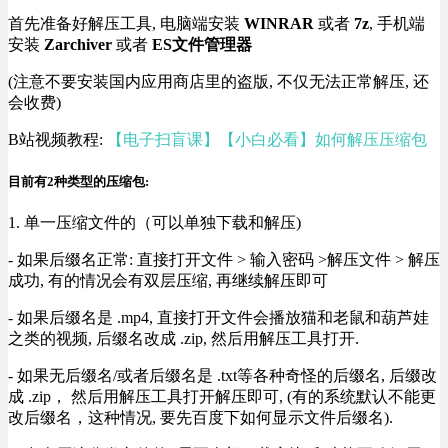
首先准备好解压工具, 电脑端安装
WINRAR
或者
7z
, 手机端
安装
Zarchiver
或者
ES文件管理器
(注意不要安装国内应用商店里的盗版, 不仅无法正常解压, 还
会收费)
B站视频教程:
【电子扫盲课】【小白必看】如何解压压缩包
目前有2种类型的压缩包:
1. 单一压缩文件的（可以单独下载和解压)
- 如果后缀名正常: 直接打开文件 > 输入密码 >解压文件 > 解压
成功, 有的情况会有双层压缩, 再继续解压即可
- 如果后缀名是 .mp4, 直接打开文件会播放猫和老鼠和葫芦娃
之类的视频, 后缀名改成 .zip, 然后用解压工具打开.
- 如果无后缀名/或者后缀名是 .txt等各种奇怪的后缀名, 后缀改
成 .zip， 然后用解压工具打开解压即可, (有的系统默认不能更
改后缀名，这种情况, 要先百度下如何显示文件后缀名).