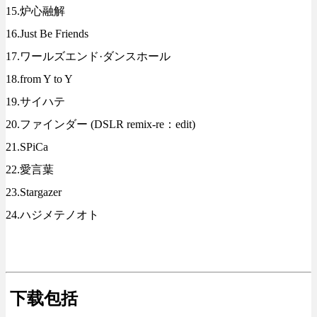
15.炉心融解
16.Just Be Friends
17.ワールズエンド·ダンスホール
18.from Y to Y
19.サイハテ
20.ファインダー (DSLR remix-re：edit)
21.SPiCa
22.愛言葉
23.Stargazer
24.ハジメテノオト
下载包括