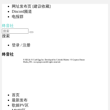
网址发布页 [建议收藏]
Discord频道
电报群
终音社
搜索
登录 / 注册
终音社
© SEGA / © Craft Egg Inc. Developed by Colorful Palette / © Crypton Future
Media, INC. www.piapro.netAll rights reserved.
首页
最新发布
歌姬PV区