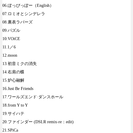
06.ぽっぴっぽー（English）
07.ロミオとシンデレラ
08.裏表ラバーズ
09.パズル
10.VOiCE
11.1／6
12.moon
13.初音ミクの消失
14.右肩の蝶
15.炉心融解
16.Just Be Friends
17.ワールズエンド·ダンスホール
18.from Y to Y
19.サイハテ
20.ファインダー (DSLR remix-re：edit)
21.SPiCa