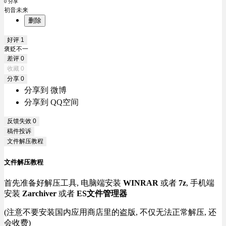
0 分享
初音未来
删除
好评
1
褒贬不一
差评
0
收藏
0
分享
0
分享到 微博
分享到 QQ空间
反馈失效
0
稿件投诉
文件解压教程
文件解压教程
首先准备好解压工具, 电脑端安装
WINRAR
或者
7z
, 手机端
安装
Zarchiver
或者
ES文件管理器
(注意不要安装国内应用商店里的盗版, 不仅无法正常解压, 还
会收费)