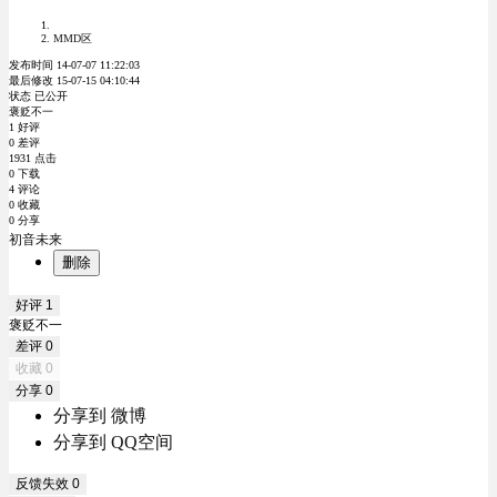
MMD区
发布时间 14-07-07 11:22:03
最后修改 15-07-15 04:10:44
状态 已公开
褒贬不一
1 好评
0 差评
1931 点击
0 下载
4 评论
0 收藏
0 分享
初音未来
删除
好评
1
褒贬不一
差评
0
收藏
0
分享
0
分享到 微博
分享到 QQ空间
反馈失效
0