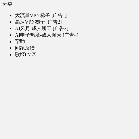
分类
大流量VPN梯子 [广告1]
高速VPN梯子 [广告2]
AI风月-成人聊天 [广告3]
AI电子魅魔-成人聊天 [广告4]
帮助
问题反馈
歌姬PV区
MMD区
演唱会
初音未来演唱会
其他演出
音乐-音频区
虚拟歌手音乐
普通歌手音乐
有声小说-广播剧
同人音声-ASMR [全年龄]
其他音频资源
动漫区
日本动画