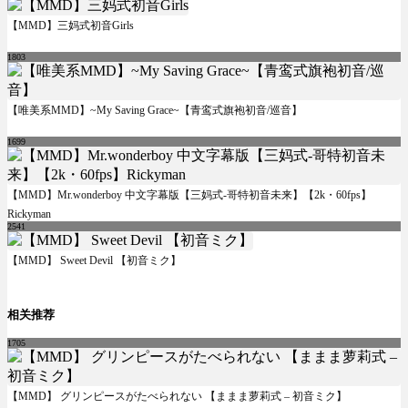
【MMD】三妈式初音Girls
1803
【唯美系MMD】~My Saving Grace~【青鸾式旗袍初音/巡音】
1699
【MMD】Mr.wonderboy 中文字幕版【三妈式-哥特初音未来】【2k・60fps】
Rickyman
2541
【MMD】 Sweet Devil 【初音ミク】
相关推荐
1705
【MMD】 グリンピースがたべられない 【ままま萝莉式 – 初音ミク】