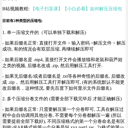
B站视频教程:
【电子扫盲课】【小白必看】如何解压压缩包
目前有2种类型的压缩包:
1. 单一压缩文件的（可以单独下载和解压)
- 如果后缀名正常: 直接打开文件 > 输入密码 >解压文件 > 解压
成功, 有的情况会有双层压缩, 再继续解压即可
- 如果后缀名是 .mp4, 直接打开文件会播放猫和老鼠和葫芦娃
之类的视频, 后缀名改成 .zip, 然后用解压工具打开.
- 如果无后缀名/或者后缀名是 .txt等各种奇怪的后缀名, 后缀改
成 .zip， 然后用解压工具打开解压即可, (有的系统默认不能更
改后缀名，这种情况, 要先百度下如何显示文件后缀名).
2. 多个压缩分卷文件的 (需要全部下载完毕后 才能正确解压)
- 如果后缀名正常: 只需要解压第一个分卷即可, 工具在解压过
程中会自动调用其他分卷, 不需要每个分卷都解压一遍 (所以
需要提前全部下载好), 不同压缩格式的第一个分卷命名是有区
别的 (RAR格式的第一个分卷是叫 xxx.part1.rar , 7z格式的第一