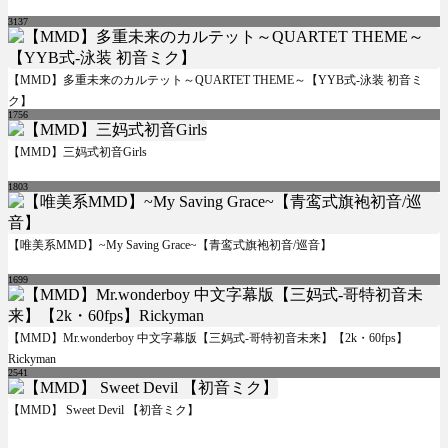
3137
【MMD】多重未来のカルテット～QUARTET THEME～【YYB式-泳装 初音ミ
ク】
1756
【MMD】三妈式初音Girls
1803
【唯美系MMD】~My Saving Grace~【青鸾式旗袍初音/巡音】
1699
【MMD】Mr.wonderboy 中文字幕版【三妈式-哥特初音未来】【2k・60fps】
Rickyman
2541
【MMD】 Sweet Devil 【初音ミク】