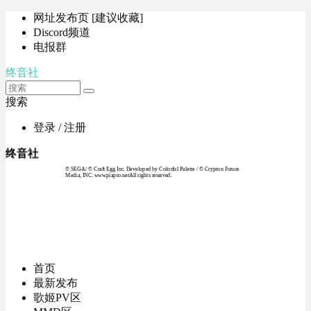
网址发布页 [建议收藏]
Discord频道
电报群
终音社
搜索
登录 / 注册
终音社
© SEGA / © Craft Egg Inc. Developed by Colorful Palette / © Crypton Future
Media, INC. www.piapro.netAll rights reserved.
首页
最新发布
歌姬PV区