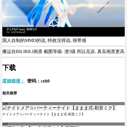
国人自制的MMD的说, 特效没得说, 很带感
搬运自BILIBILI画质 截图等级- 渣5级 所以见谅, 真实画质更高
下载
度娘链接：
密码：czh0
相关推荐
1596
ナイトメア☆パーティーナイト【ままま式-初音ミク】
2216