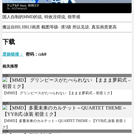
国人自制的MMD的说, 特效没得说, 很带感
搬运自BILIBILI画质 截图等级- 渣5级 所以见谅, 真实画质更高
下载
度娘链接：
密码：czh0
相关推荐
1705
【MMD】 グリンピースがたべられない 【ままま萝莉式 – 初音ミク】
3137
【MMD】多重未来のカルテット～QUARTET THEME～【YYB式-泳装 初音ミ
ク】
1756