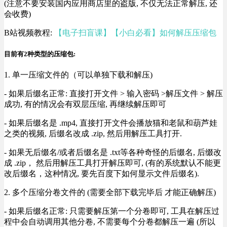
(注意不要安装国内应用商店里的盗版, 不仅无法正常解压, 还
会收费)
B站视频教程:
【电子扫盲课】【小白必看】如何解压压缩包
目前有2种类型的压缩包:
1. 单一压缩文件的（可以单独下载和解压)
- 如果后缀名正常: 直接打开文件 > 输入密码 >解压文件 > 解压
成功, 有的情况会有双层压缩, 再继续解压即可
- 如果后缀名是 .mp4, 直接打开文件会播放猫和老鼠和葫芦娃
之类的视频, 后缀名改成 .zip, 然后用解压工具打开.
- 如果无后缀名/或者后缀名是 .txt等各种奇怪的后缀名, 后缀改
成 .zip， 然后用解压工具打开解压即可, (有的系统默认不能更
改后缀名，这种情况, 要先百度下如何显示文件后缀名).
2. 多个压缩分卷文件的 (需要全部下载完毕后 才能正确解压)
- 如果后缀名正常: 只需要解压第一个分卷即可, 工具在解压过
程中会自动调用其他分卷, 不需要每个分卷都解压一遍 (所以