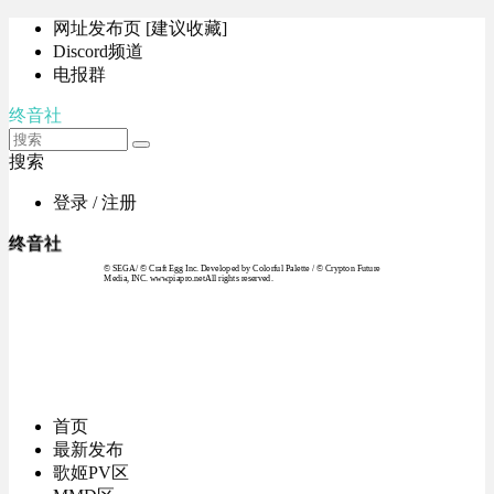
网址发布页 [建议收藏]
Discord频道
电报群
终音社
搜索
登录 / 注册
终音社
© SEGA / © Craft Egg Inc. Developed by Colorful Palette / © Crypton Future
Media, INC. www.piapro.netAll rights reserved.
首页
最新发布
歌姬PV区