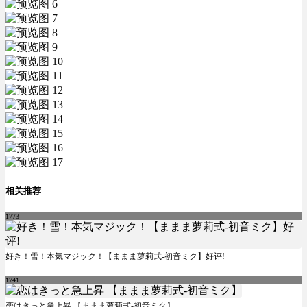
相关推荐
1773
好き！雪！本気マジック！【ままま萝莉式-初音ミク】好评!
1741
恋はきっと急上昇 【ままま萝莉式-初音ミク】