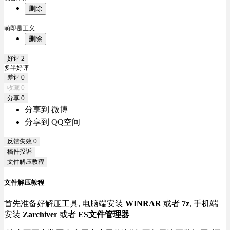
删除
萌即是正义
删除
好评
2
多半好评
差评
0
收藏
0
分享
0
分享到 微博
分享到 QQ空间
反馈失效
0
稿件投诉
文件解压教程
文件解压教程
首先准备好解压工具, 电脑端安装
WINRAR
或者
7z
, 手机端
安装
Zarchiver
或者
ES文件管理器