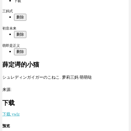
下载
三妈式
删除
初音未来
删除
萌即是正义
删除
薛定谔的小猫
シュレディンガイガーのこねこ. 萝莉三妈 萌萌哒
来源:
下载
下载 ywlz
预览