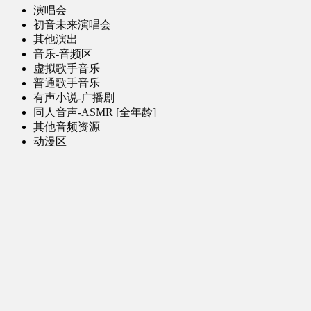
演唱会
初音未来演唱会
其他演出
音乐-音频区
虚拟歌手音乐
普通歌手音乐
有声小说-广播剧
同人音声-ASMR [全年龄]
其他音频资源
动漫区
日本动画
国产动画
欧美动画
漫画区
日韩漫画
国产漫画
欧美漫画
小说-读物区
网文小说
日式轻小说
其他读物