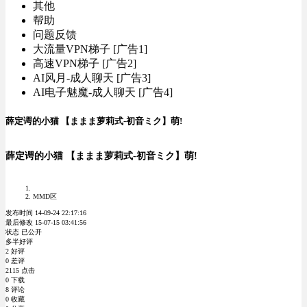
其他
帮助
问题反馈
大流量VPN梯子 [广告1]
高速VPN梯子 [广告2]
AI风月-成人聊天 [广告3]
AI电子魅魔-成人聊天 [广告4]
薛定谔的小猫 【ままま萝莉式-初音ミク】萌!
薛定谔的小猫 【ままま萝莉式-初音ミク】萌!
MMD区
发布时间 14-09-24 22:17:16
最后修改 15-07-15 03:41:56
状态 已公开
多半好评
2 好评
0 差评
2115 点击
0 下载
8 评论
0 收藏