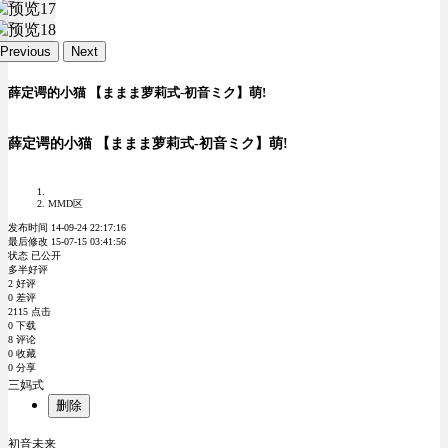
Previous
Next
薛定谔的小猫 【ままま萝莉式-初音ミク】萌!
薛定谔的小猫 【ままま萝莉式-初音ミク】萌!
MMD区
发布时间 14-09-24 22:17:16
最后修改 15-07-15 03:41:56
状态 已公开
多半好评
2 好评
0 差评
2115 点击
0 下载
8 评论
0 收藏
0 分享
三妈式
删除
初音未来