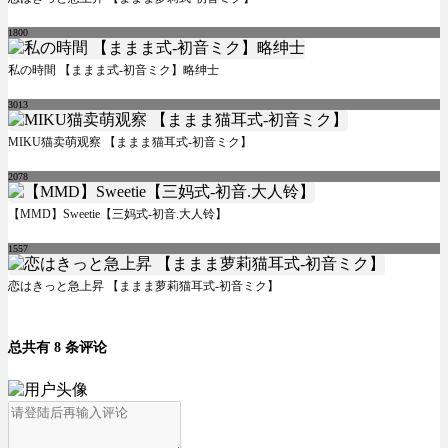
1800
私の時間 【ままま式-初音ミク】略绅士
3013
MIKU猫卖萌观察 【ままま猫耳式-初音ミク】
2078
【MMD】Sweetie【三妈式-初音.大人铃】
1557
恋はきっと急上昇 【ままま萝莉猫耳式-初音ミク】
总共有 8 条评论