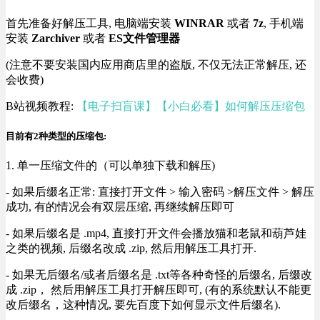
首先准备好解压工具, 电脑端安装
WINRAR
或者
7z
, 手机端
安装
Zarchiver
或者
ES文件管理器
(注意不要安装国内应用商店里的盗版, 不仅无法正常解压, 还
会收费)
B站视频教程:
【电子扫盲课】【小白必看】如何解压压缩包
目前有2种类型的压缩包:
1. 单一压缩文件的（可以单独下载和解压)
- 如果后缀名正常: 直接打开文件 > 输入密码 >解压文件 > 解压
成功, 有的情况会有双层压缩, 再继续解压即可
- 如果后缀名是 .mp4, 直接打开文件会播放猫和老鼠和葫芦娃
之类的视频, 后缀名改成 .zip, 然后用解压工具打开.
- 如果无后缀名/或者后缀名是 .txt等各种奇怪的后缀名, 后缀改
成 .zip， 然后用解压工具打开解压即可, (有的系统默认不能更
改后缀名，这种情况, 要先百度下如何显示文件后缀名).