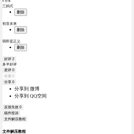
0 分享
三妈式
删除
初音未来
删除
萌即是正义
删除
好评
2
多半好评
差评
0
收藏
0
分享
0
分享到 微博
分享到 QQ空间
反馈失效
0
稿件投诉
文件解压教程
文件解压教程