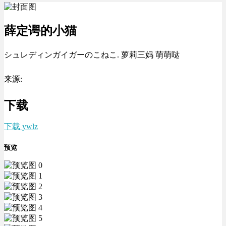
薛定谔的小猫
シュレディンガイガーのこねこ. 萝莉三妈 萌萌哒
来源:
下载
下载 ywlz
预览