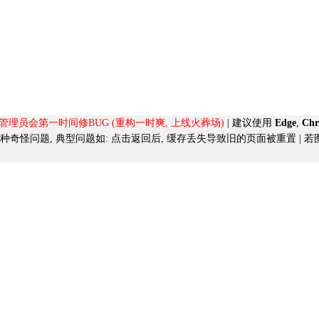
, 管理员会第一时间修BUG (重构一时爽, 上线火葬场)
| 建议使用
Edge
,
Ch
导致的各种奇怪问题, 典型问题如:
点击返回后, 缓存丢失导致旧的页面被重置
| 