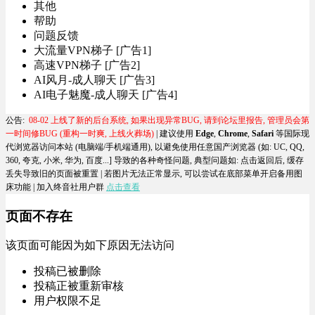
其他
帮助
问题反馈
大流量VPN梯子 [广告1]
高速VPN梯子 [广告2]
AI风月-成人聊天 [广告3]
AI电子魅魔-成人聊天 [广告4]
公告:
08-02 上线了新的后台系统, 如果出现异常BUG, 请到论坛里报告, 管理员会第
一时间修BUG (重构一时爽, 上线火葬场)
| 建议使用
Edge
,
Chrome
,
Safari
等国际现
代浏览器访问本站 (电脑端/手机端通用), 以避免使用任意国产浏览器 (如: UC, QQ,
360, 夸克, 小米, 华为, 百度...] 导致的各种奇怪问题, 典型问题如:
点击返回后, 缓存
丢失导致旧的页面被重置
| 若图片无法正常显示, 可以尝试在底部菜单开启备用图
床功能 |
加入终音社用户群
点击查看
页面不存在
该页面可能因为如下原因无法访问
投稿已被删除
投稿正被重新审核
用户权限不足