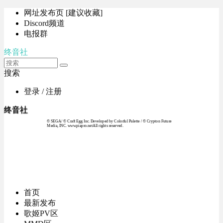
网址发布页 [建议收藏]
Discord频道
电报群
终音社
搜索
登录 / 注册
终音社
© SEGA / © Craft Egg Inc. Developed by Colorful Palette / © Crypton Future
Media, INC. www.piapro.netAll rights reserved.
首页
最新发布
歌姬PV区