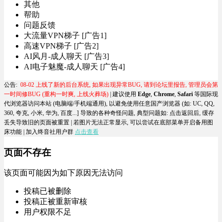
其他
帮助
问题反馈
大流量VPN梯子 [广告1]
高速VPN梯子 [广告2]
AI风月-成人聊天 [广告3]
AI电子魅魔-成人聊天 [广告4]
公告:
08-02 上线了新的后台系统, 如果出现异常BUG, 请到论坛里报告, 管理员会第
一时间修BUG (重构一时爽, 上线火葬场)
| 建议使用
Edge
,
Chrome
,
Safari
等国际现
代浏览器访问本站 (电脑端/手机端通用), 以避免使用任意国产浏览器 (如: UC, QQ,
360, 夸克, 小米, 华为, 百度...] 导致的各种奇怪问题, 典型问题如:
点击返回后, 缓存
丢失导致旧的页面被重置
| 若图片无法正常显示, 可以尝试在底部菜单开启备用图
床功能 |
加入终音社用户群
点击查看
页面不存在
该页面可能因为如下原因无法访问
投稿已被删除
投稿正被重新审核
用户权限不足