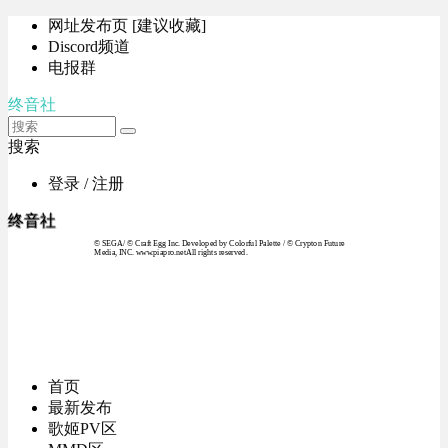
网址发布页 [建议收藏]
Discord频道
电报群
终音社
搜索
登录 / 注册
终音社
© SEGA / © Craft Egg Inc. Developed by Colorful Palette / © Crypton Future
Media, INC. www.piapro.netAll rights reserved.
首页
最新发布
歌姬PV区