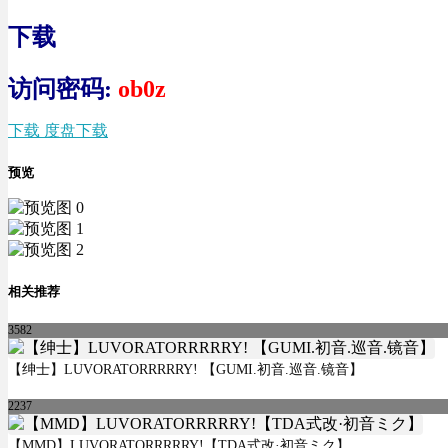
下载
访问密码:
ob0z
下载 度盘下载
预览
相关推荐
3582
【绅士】LUVORATORRRRRY! 【GUMI.初音.巡音.镜音】
2237
【MMD】LUVORATORRRRRY!【TDA式改·初音ミク】