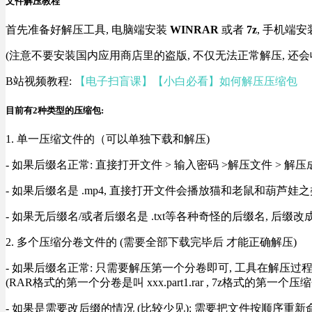
文件解压教程
首先准备好解压工具, 电脑端安装
WINRAR
或者
7z
, 手机端安
(注意不要安装国内应用商店里的盗版, 不仅无法正常解压, 还会
B站视频教程:
【电子扫盲课】【小白必看】如何解压压缩包
目前有2种类型的压缩包:
1. 单一压缩文件的（可以单独下载和解压)
- 如果后缀名正常: 直接打开文件 > 输入密码 >解压文件 > 
- 如果后缀名是 .mp4, 直接打开文件会播放猫和老鼠和葫芦娃之类
- 如果无后缀名/或者后缀名是 .txt等各种奇怪的后缀名, 后缀
2. 多个压缩分卷文件的 (需要全部下载完毕后 才能正确解压)
- 如果后缀名正常: 只需要解压第一个分卷即可, 工具在解压
(RAR格式的第一个分卷是叫 xxx.part1.rar , 7z格式的第一个压缩
- 如果是需要改后缀的情况 (比较少见): 需要把文件按顺序重新命名好才能正常解压, RA