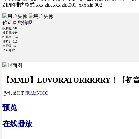
ZIP的排序格式 xxx.zip, xxx.zip.001, xxx.zip.002
你可真怠惰呢
投稿数
243
被拉黑次数
3
投稿主 Lv4
评价师 Lv3
点赞家 Lv1
11年用户
【MMD】LUVORATORRRRRY！【
@七葉HT
来源:NICO
预览
在线播放