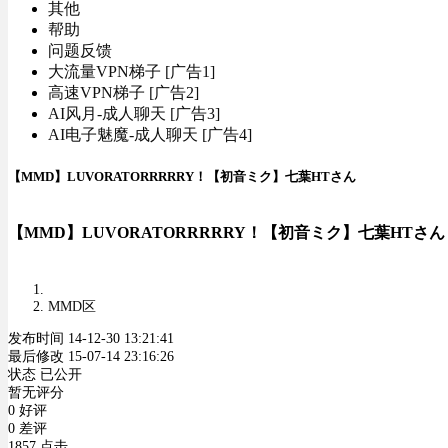
其他
帮助
问题反馈
大流量VPN梯子 [广告1]
高速VPN梯子 [广告2]
AI风月-成人聊天 [广告3]
AI电子魅魔-成人聊天 [广告4]
【MMD】LUVORATORRRRRY！【初音ミク】七葉HTさん
【MMD】LUVORATORRRRRY！【初音ミク】七葉HTさん
MMD区
发布时间 14-12-30 13:21:41
最后修改 15-07-14 23:16:26
状态 已公开
暂无评分
0 好评
0 差评
1857 点击