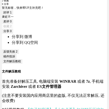
2 收藏
0 分享
暂无标签，快来帮UP主补充吧！
好评
1
褒贬不一
差评
0
收藏
2
分享
0
分享到 微博
分享到 QQ空间
反馈失效
2
稿件投诉
文件解压教程
文件解压教程
首先准备好解压工具, 电脑端安装
WINRAR
或者
7z
, 手机端
安装
Zarchiver
或者
ES文件管理器
(注意不要安装国内应用商店里的盗版, 不仅无法正常解压, 还
会收费)