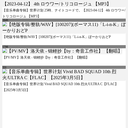
【音乐单曲专辑】世界计划 25時、ナイトコードで。【2023-04-12】 4th ロウワー/
トリコロージュ 【MP3】
2849
【绝版专辑/整轨/WAV】[100207](ボーマス11)「L-i-n-K」ぼーかりおどP
1798
【PV/MV】洛天依 - 锦鲤抄【by：奇音工作社】 【翻唱】
331
【音乐单曲专辑】世界计划 Vivid BAD SQUAD 10th 烈火/ULTRA C【FLAC】
【2025年3月5日】