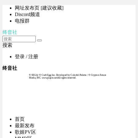
网址发布页 [建议收藏]
Discord频道
电报群
终音社
搜索
登录 / 注册
终音社
© SEGA / © Craft Egg Inc. Developed by Colorful Palette / © Crypton Future
Media, INC. www.piapro.netAll rights reserved.
首页
最新发布
歌姬PV区