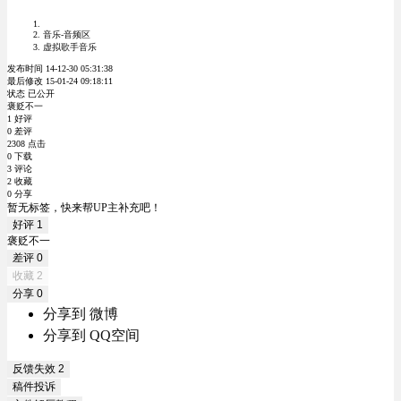
音乐-音频区
虚拟歌手音乐
发布时间 14-12-30 05:31:38
最后修改 15-01-24 09:18:11
状态 已公开
褒贬不一
1 好评
0 差评
2308 点击
0 下载
3 评论
2 收藏
0 分享
暂无标签，快来帮UP主补充吧！
好评
1
褒贬不一
差评
0
收藏
2
分享
0
分享到 微博
分享到 QQ空间
反馈失效
2
稿件投诉