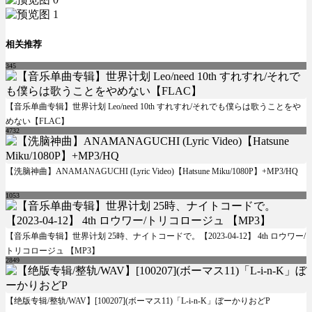
相关推荐
345
【音乐单曲专辑】世界计划 Leo/need 10th すれすれ/それでも僕らは歌うことをや
めない【FLAC】
4732
【洗脑神曲】ANAMANAGUCHI (Lyric Video)【Hatsune Miku/1080P】+MP3/HQ
1053
【音乐单曲专辑】世界计划 25時、ナイトコードで。【2023-04-12】 4th ロウワー/
トリコロージュ 【MP3】
2849
【绝版专辑/整轨/WAV】[100207](ボーマス11)「L-i-n-K」ぼーかりおどP