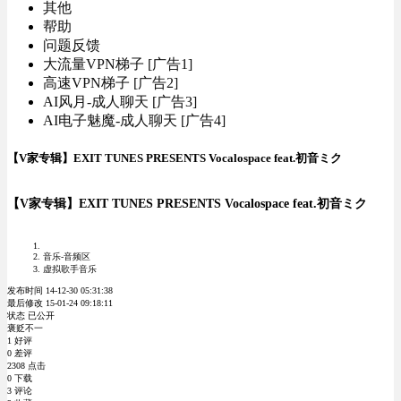
其他
帮助
问题反馈
大流量VPN梯子 [广告1]
高速VPN梯子 [广告2]
AI风月-成人聊天 [广告3]
AI电子魅魔-成人聊天 [广告4]
【V家专辑】EXIT TUNES PRESENTS Vocalospace feat.初音ミク
【V家专辑】EXIT TUNES PRESENTS Vocalospace feat.初音ミク
音乐-音频区
虚拟歌手音乐
发布时间 14-12-30 05:31:38
最后修改 15-01-24 09:18:11
状态 已公开
褒贬不一
1 好评
0 差评
2308 点击
0 下载
3 评论