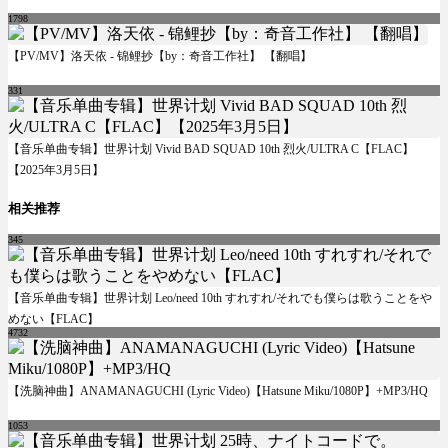
1798
【PV/MV】洛天依 - 锦鲤抄【by：奇音工作社】 【翻唱】
331
【音乐单曲专辑】世界计划 Vivid BAD SQUAD 10th 烈火/ULTRA C【FLAC】
【2025年3月5日】
相关推荐
345
【音乐单曲专辑】世界计划 Leo/need 10th すれすれ/それでも僕らは歌うことをや
めない【FLAC】
4732
【洗脑神曲】ANAMANAGUCHI (Lyric Video)【Hatsune Miku/1080P】+MP3/HQ
1053