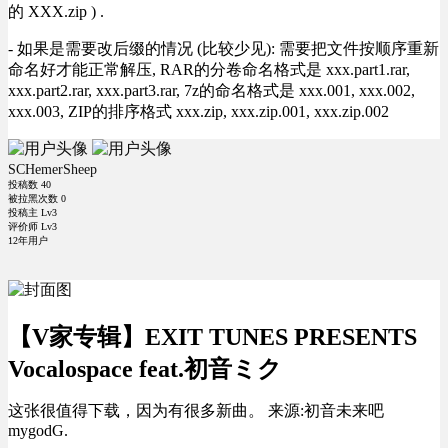
的 XXX.zip ) .
- 如果是需要改后缀的情况 (比较少见): 需要把文件按顺序重新
命名好才能正常解压, RAR的分卷命名格式是 xxx.part1.rar,
xxx.part2.rar, xxx.part3.rar, 7z的命名格式是 xxx.001, xxx.002,
xxx.003, ZIP的排序格式 xxx.zip, xxx.zip.001, xxx.zip.002
SCHemerSheep
投稿数
40
被拉黑次数
0
投稿主 Lv3
评价师 Lv3
12年用户
【V家专辑】EXIT TUNES PRESENTS
Vocalospace feat.初音ミク
这张很值得下载，因为有很多新曲。 来源:初音未来吧
mygodG.