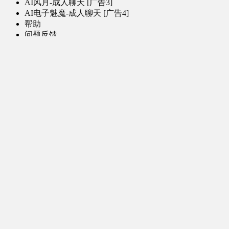
AI风月-成人聊天 [广告3]
AI电子魅魔-成人聊天 [广告4]
帮助
问题反馈
歌姬PV区
MMD区
演唱会
初音未来演唱会
其他演出
音乐-音频区
虚拟歌手音乐
普通歌手音乐
有声小说-广播剧
同人音声-ASMR [全年龄]
其他音频资源
动漫区
日本动画
国产动画
欧美动画
漫画区
日韩漫画
国产漫画