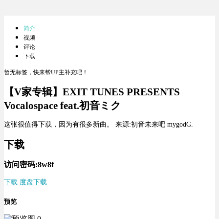
简介
视频
评论
下载
暂无标签，快来帮UP主补充吧！
【V家专辑】EXIT TUNES PRESENTS
Vocalospace feat.初音ミク
这张很值得下载，因为有很多新曲。 来源:初音未来吧 mygodG.
下载
访问密码:8w8f
下载 度盘下载
预览