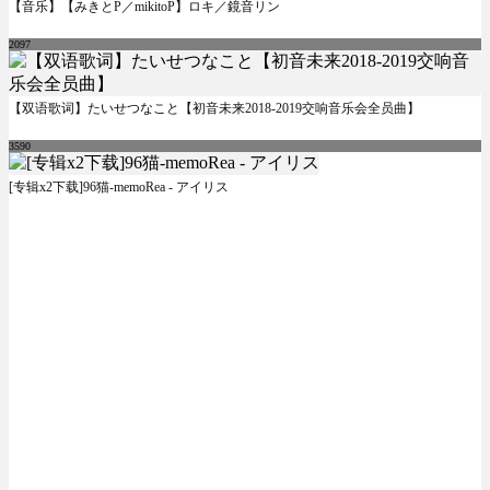
【音乐】【みきとP／mikitoP】ロキ／鏡音リン
2097
【双语歌词】たいせつなこと【初音未来2018-2019交响音乐会全员曲】
3590
[专辑x2下载]96猫-memoRea - アイリス