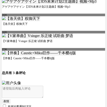
アゲアゲアゲイン【3DS未来计划2主题曲】视频+Mp3
2420
【洛天依】权御天下
2420
【V家单曲】Vsinger 乐正绫 试听曲 梦语
2738
【伴奏】Caustic+Miku巨作——千本樱dj版
总共有 3 条评论
表情
本评论要
通知UP主