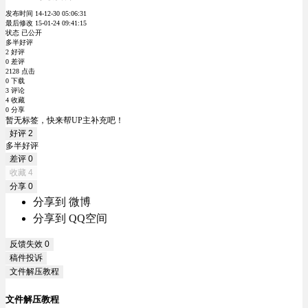
发布时间 14-12-30 05:06:31
最后修改 15-01-24 09:41:15
状态 已公开
多半好评
2 好评
0 差评
2128 点击
0 下载
3 评论
4 收藏
0 分享
暂无标签，快来帮UP主补充吧！
好评
2
多半好评
差评
0
收藏
4
分享
0
分享到 微博
分享到 QQ空间
反馈失效
0
稿件投诉
文件解压教程
文件解压教程