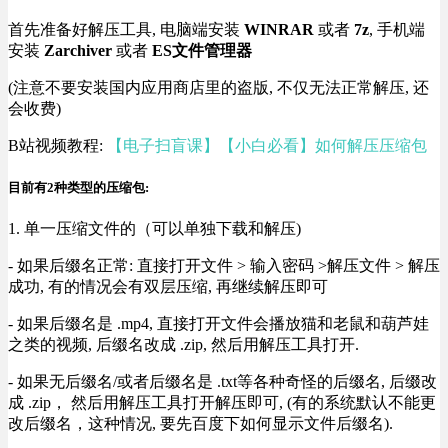
首先准备好解压工具, 电脑端安装
WINRAR
或者
7z
, 手机端
安装
Zarchiver
或者
ES文件管理器
(注意不要安装国内应用商店里的盗版, 不仅无法正常解压, 还
会收费)
B站视频教程:
【电子扫盲课】【小白必看】如何解压压缩包
目前有2种类型的压缩包:
1. 单一压缩文件的（可以单独下载和解压)
- 如果后缀名正常: 直接打开文件 > 输入密码 >解压文件 > 解压
成功, 有的情况会有双层压缩, 再继续解压即可
- 如果后缀名是 .mp4, 直接打开文件会播放猫和老鼠和葫芦娃
之类的视频, 后缀名改成 .zip, 然后用解压工具打开.
- 如果无后缀名/或者后缀名是 .txt等各种奇怪的后缀名, 后缀改
成 .zip， 然后用解压工具打开解压即可, (有的系统默认不能更
改后缀名，这种情况, 要先百度下如何显示文件后缀名).