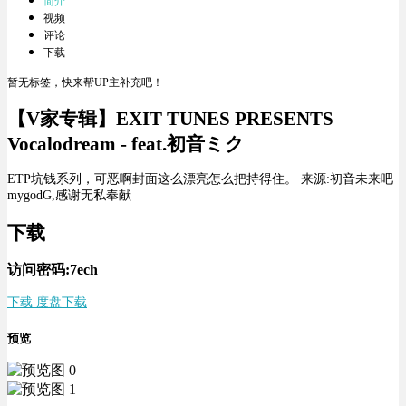
简介
视频
评论
下载
暂无标签，快来帮UP主补充吧！
【V家专辑】EXIT TUNES PRESENTS
Vocalodream - feat.初音ミク
ETP坑钱系列，可恶啊封面这么漂亮怎么把持得住。 来源:初音未来吧
mygodG,感谢无私奉献
下载
访问密码:7ech
下载 度盘下载
预览