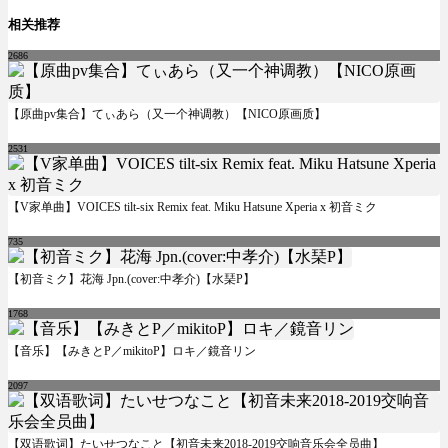
相关推荐
2686
【原曲pv集合】てぃあら（又一个神调教）【NICO原画质】
2531
【V家单曲】VOICES tilt-six Remix feat. Miku Hatsune Xperia x 初音ミク
735
【初音ミク】花海 Jpn.(cover:中孝介)【水琹P】
1768
【音乐】【みきとP／mikitoP】ロキ／鏡音リン
2097
【双语歌词】たいせつなこと【初音未来2018-2019交响音乐会全员曲】