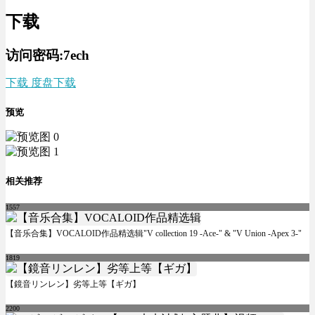
下载
访问密码:7ech
下载 度盘下载
预览
相关推荐
1557
【音乐合集】VOCALOID作品精选辑"V collection 19 -Ace-" & "V Union -Apex 3-"
1819
【鏡音リンレン】劣等上等【ギガ】
2200