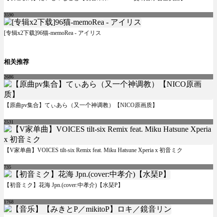
3590
[专辑x2下载]96猫-memoRea - アイリス
相关推荐
2686
【原曲pv集合】てぃあら（又一个神调教）【NICO原画质】
2531
【V家单曲】VOICES tilt-six Remix feat. Miku Hatsune Xperia x 初音ミク
735
【初音ミク】花海 Jpn.(cover:中孝介)【水琹P】
1768