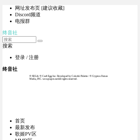
网址发布页 [建议收藏]
Discord频道
电报群
终音社
搜索
登录 / 注册
终音社
© SEGA / © Craft Egg Inc. Developed by Colorful Palette / © Crypton Future
Media, INC. www.piapro.netAll rights reserved.
首页
最新发布
歌姬PV区