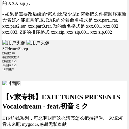
的 XXX.zip ) .
- 如果是需要改后缀的情况 (比较少见): 需要把文件按顺序重新
命名好才能正常解压, RAR的分卷命名格式是 xxx.part1.rar,
xxx.part2.rar, xxx.part3.rar, 7z的命名格式是 xxx.001, xxx.002,
xxx.003, ZIP的排序格式 xxx.zip, xxx.zip.001, xxx.zip.002
SCHemerSheep
投稿数
40
被拉黑次数
0
投稿主 Lv3
评价师 Lv3
12年用户
【V家专辑】EXIT TUNES PRESENTS
Vocalodream - feat.初音ミク
ETP坑钱系列，可恶啊封面这么漂亮怎么把持得住。 来源:初
音未来吧 mygodG,感谢无私奉献