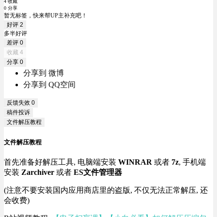
4 收藏
0 分享
暂无标签，快来帮UP主补充吧！
好评
2
多半好评
差评
0
收藏
4
分享
0
分享到 微博
分享到 QQ空间
反馈失效
0
稿件投诉
文件解压教程
文件解压教程
首先准备好解压工具, 电脑端安装
WINRAR
或者
7z
, 手机端
安装
Zarchiver
或者
ES文件管理器
(注意不要安装国内应用商店里的盗版, 不仅无法正常解压, 还
会收费)