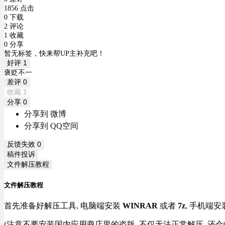
1856 点击
0 下载
2 评论
1 收藏
0 分享
暂无标签，快来帮UP主补充吧！
好评
1
褒贬不一
差评
0
收藏
1
分享
0
分享到 微博
分享到 QQ空间
反馈失效
0
稿件投诉
文件解压教程
文件解压教程
首先准备好解压工具, 电脑端安装
WINRAR
或者
7z
, 手机端安
(注意不要安装国内应用商店里的盗版, 不仅无法正常解压, 还会