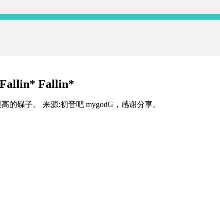
n* Fallin*
初音ミク，出镜率很高的碟子。 来源:初音吧 mygodG，感谢分享。