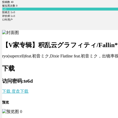
投稿数
40
被拉黑次数
0
Lv3
投稿主 Lv3
评价师 Lv3
12年用户
【V家专辑】积乱云グラフィティ/Fallin*Falli
ryo(supercell)feat.初音ミク,Dixie Flatline feat.
下载
访问密码:te6d
下载 度盘下载
预览