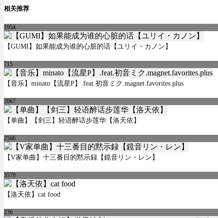
相关推荐
1954
【GUMI】如果能成为谁的心脏的话【ユリイ・カノン】
715
【音乐】minato【流星P】.feat.初音ミク.magnet.favorites.plus
2067
【单曲】【剑三】轻语醉话步莲华【洛天依】
2566
【V家单曲】十三番目的黙示録【鏡音リン・レン】
3579
【洛天依】cat food
236