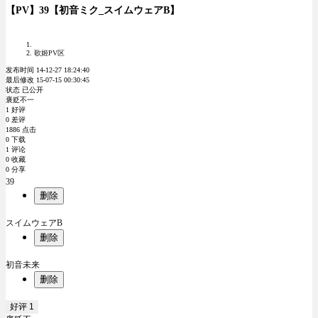
【PV】39【初音ミク_スイムウェアB】
歌姬PV区
发布时间 14-12-27 18:24:40
最后修改 15-07-15 00:30:45
状态 已公开
褒贬不一
1 好评
0 差评
1886 点击
0 下载
1 评论
0 收藏
0 分享
39
删除
スイムウェアB
删除
初音未来
删除
好评
1