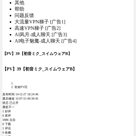
其他
帮助
问题反馈
大流量VPN梯子 [广告1]
高速VPN梯子 [广告2]
AI风月-成人聊天 [广告3]
AI电子魅魔-成人聊天 [广告4]
【PV】39【初音ミク_スイムウェアB】
【PV】39【初音ミク_スイムウェアB】
歌姬PV区
发布时间 14-12-27 18:24:40
最后修改 15-07-15 00:30:45
状态 已公开
褒贬不一
1 好评
0 差评
1886 点击
0 下载
1 评论
0 收藏