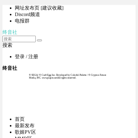
网址发布页 [建议收藏]
Discord频道
电报群
终音社
搜索
登录 / 注册
终音社
© SEGA / © Craft Egg Inc. Developed by Colorful Palette / © Crypton Future
Media, INC. www.piapro.netAll rights reserved.
首页
最新发布
歌姬PV区