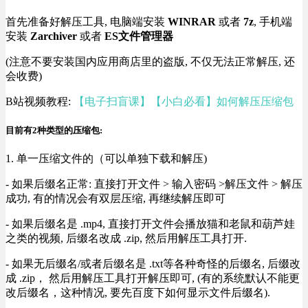
首先准备好解压工具, 电脑端安装
WINRAR
或者
7z
, 手机端
安装
Zarchiver
或者
ES文件管理器
(注意不要安装国内应用商店里的盗版, 不仅无法正常解压, 还
会收费)
B站视频教程:
【电子扫盲课】【小白必看】如何解压压缩包
目前有2种类型的压缩包:
1. 单一压缩文件的（可以单独下载和解压)
- 如果后缀名正常: 直接打开文件 > 输入密码 >解压文件 > 解压
成功, 有的情况会有双层压缩, 再继续解压即可
- 如果后缀名是 .mp4, 直接打开文件会播放猫和老鼠和葫芦娃
之类的视频, 后缀名改成 .zip, 然后用解压工具打开.
- 如果无后缀名/或者后缀名是 .txt等各种奇怪的后缀名, 后缀改
成 .zip， 然后用解压工具打开解压即可, (有的系统默认不能更
改后缀名，这种情况, 要先百度下如何显示文件后缀名).