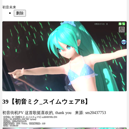
初音未来
删除
39【初音ミク_スイムウェアB】
初音街机PV 这首歌挺喜欢的, thank you 来源: sm20437753