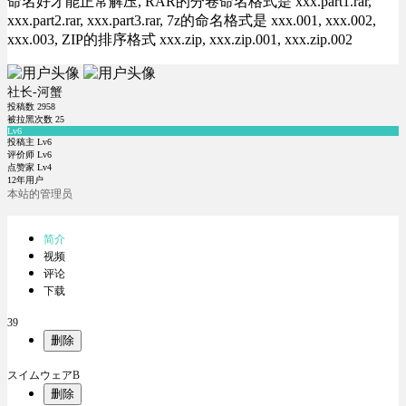
命名好才能正常解压, RAR的分卷命名格式是 xxx.part1.rar,
xxx.part2.rar, xxx.part3.rar, 7z的命名格式是 xxx.001, xxx.002,
xxx.003, ZIP的排序格式 xxx.zip, xxx.zip.001, xxx.zip.002
社长-河蟹
投稿数
2958
被拉黑次数
25
Lv6
投稿主 Lv6
评价师 Lv6
点赞家 Lv4
12年用户
本站的管理员
简介
视频
评论
下载
39
删除
スイムウェアB
删除