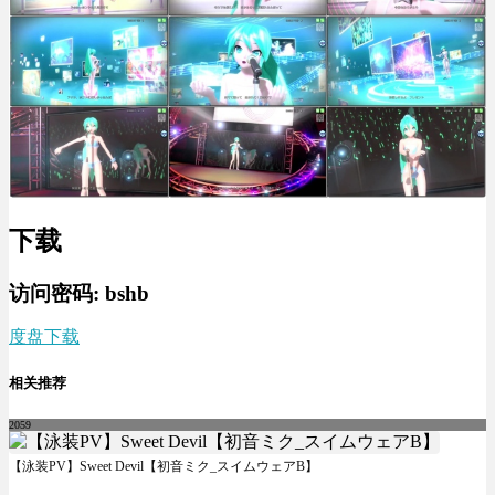
下载
访问密码: bshb
度盘下载
相关推荐
2059
【泳装PV】Sweet Devil【初音ミク_スイムウェアB】