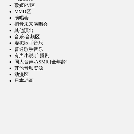
歌姬PV区
MMD区
演唱会
初音未来演唱会
其他演出
音乐-音频区
虚拟歌手音乐
普通歌手音乐
有声小说-广播剧
同人音声-ASMR [全年龄]
其他音频资源
动漫区
日本动画
国产动画
欧美动画
漫画区
日韩漫画
国产漫画
欧美漫画
小说-读物区
网文小说