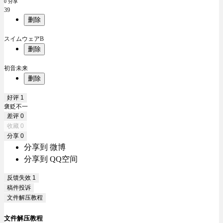
0 分享
39
删除
スイムウェアB
删除
初音未来
删除
好评
1
褒贬不一
差评
0
收藏
0
分享
0
分享到 微博
分享到 QQ空间
反馈失效
1
稿件投诉
文件解压教程
文件解压教程