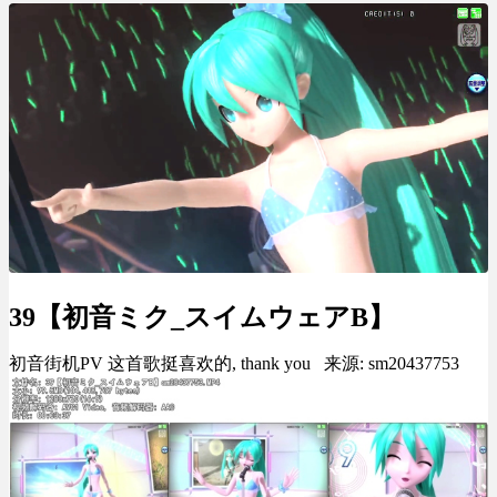
39【初音ミク_スイムウェアB】
初音街机PV 这首歌挺喜欢的, thank you 来源: sm20437753