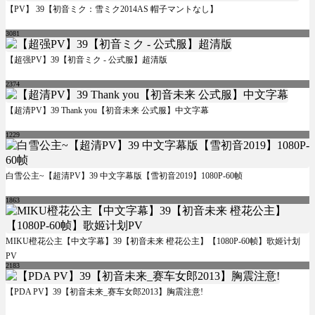
【PV】 39【初音ミク：雪ミク2014AS 帽子マントなし】
3081
【超强PV】39【初音ミク - 公式服】超清版
2374
【超清PV】39 Thank you【初音未来 公式服】中文字幕
1229
白雪公主~【超清PV】39 中文字幕版【雪初音2019】1080P-60帧
1863
MIKU橙花公主【中文字幕】39【初音未来 橙花公主】【1080P-60帧】歌姬计划
PV
2183
【PDA PV】39【初音未来_赛车女郎2013】胸震注意!