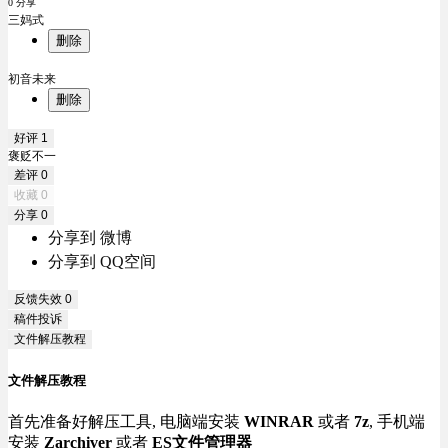
0 分享
三妈式
删除
初音未来
删除
好评
1
褒贬不一
差评
0
收藏
0
分享
0
分享到 微博
分享到 QQ空间
反馈失效
0
稿件投诉
文件解压教程
文件解压教程
首先准备好解压工具, 电脑端安装
WINRAR
或者
7z
, 手机端
安装
Zarchiver
或者
ES文件管理器