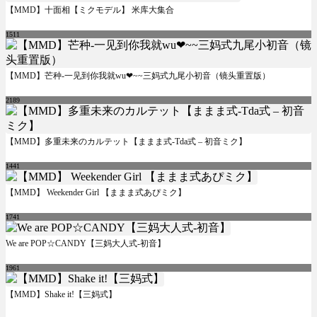
【MMD】十面相【ミクモデル】 米库大集合
1511
【MMD】芒种-一见到你我就wu❤~~三妈式九尾小初音（镜头重置版）
2189
【MMD】多重未来のカルテット【ままま式-Tda式 – 初音ミク】
1441
【MMD】 Weekender Girl 【ままま式あぴミク】
1741
We are POP☆CANDY【三妈大人式-初音】
1961
【MMD】Shake it!【三妈式】