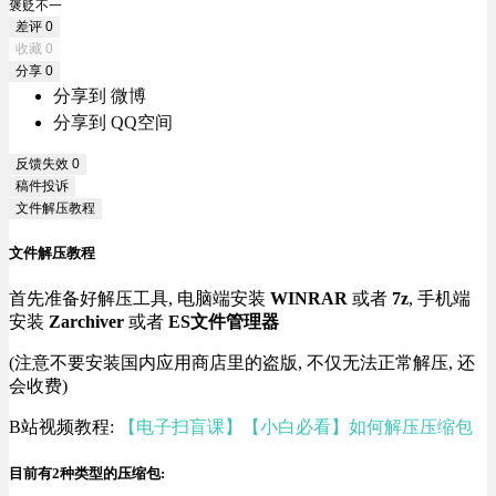
褒贬不一
差评
0
收藏
0
分享
0
分享到 微博
分享到 QQ空间
反馈失效
0
稿件投诉
文件解压教程
文件解压教程
首先准备好解压工具, 电脑端安装
WINRAR
或者
7z
, 手机端
安装
Zarchiver
或者
ES文件管理器
(注意不要安装国内应用商店里的盗版, 不仅无法正常解压, 还
会收费)
B站视频教程:
【电子扫盲课】【小白必看】如何解压压缩包
目前有2种类型的压缩包: