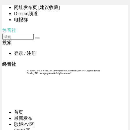
网址发布页 [建议收藏]
Discord频道
电报群
终音社
搜索
登录 / 注册
终音社
© SEGA / © Craft Egg Inc. Developed by Colorful Palette / © Crypton Future
Media, INC. www.piapro.netAll rights reserved.
首页
最新发布
歌姬PV区