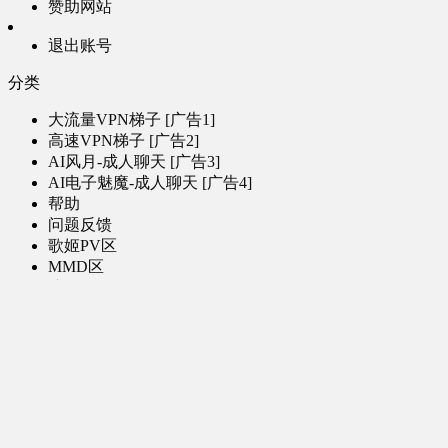
赞助网站
退出账号
分类
大流量VPN梯子 [广告1]
高速VPN梯子 [广告2]
AI风月-成人聊天 [广告3]
AI电子魅魔-成人聊天 [广告4]
帮助
问题反馈
歌姬PV区
MMD区
演唱会
初音未来演唱会
其他演出
音乐-音频区
虚拟歌手音乐
普通歌手音乐
有声小说-广播剧
同人音声-ASMR [全年龄]