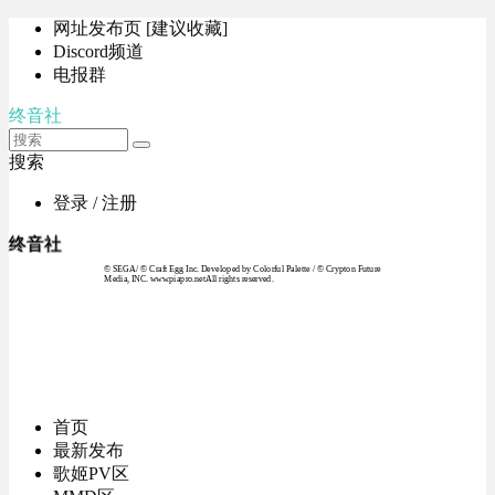
网址发布页 [建议收藏]
Discord频道
电报群
终音社
搜索
登录 / 注册
终音社
© SEGA / © Craft Egg Inc. Developed by Colorful Palette / © Crypton Future
Media, INC. www.piapro.netAll rights reserved.
首页
最新发布
歌姬PV区