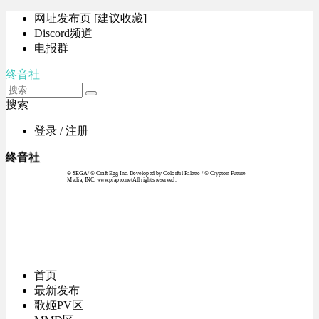
网址发布页 [建议收藏]
Discord频道
电报群
终音社
搜索
登录 / 注册
终音社
© SEGA / © Craft Egg Inc. Developed by Colorful Palette / © Crypton Future
Media, INC. www.piapro.netAll rights reserved.
首页
最新发布
歌姬PV区