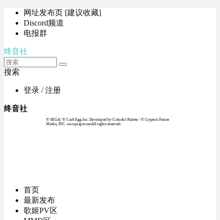
网址发布页 [建议收藏]
Discord频道
电报群
终音社
搜索
登录 / 注册
终音社
© SEGA / © Craft Egg Inc. Developed by Colorful Palette / © Crypton Future
Media, INC. www.piapro.netAll rights reserved.
首页
最新发布
歌姬PV区