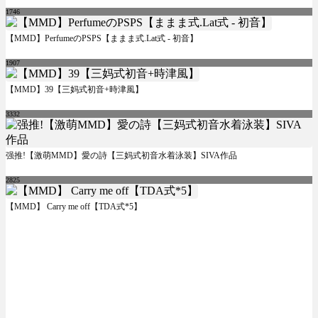
1746
【MMD】PerfumeのPSPS【ままま式.Lat式 - 初音】
1907
【MMD】39【三妈式初音+時津風】
3332
强推!【激萌MMD】愛の詩【三妈式初音水着泳装】SIVA作品
2825
【MMD】 Carry me off【TDA式*5】