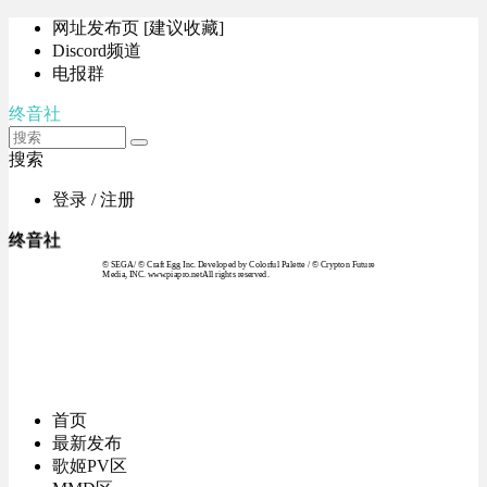
网址发布页 [建议收藏]
Discord频道
电报群
终音社
搜索
登录 / 注册
终音社
© SEGA / © Craft Egg Inc. Developed by Colorful Palette / © Crypton Future
Media, INC. www.piapro.netAll rights reserved.
首页
最新发布
歌姬PV区