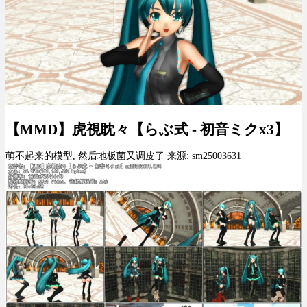
【MMD】虎視眈々【らぶ式 - 初音ミクx3】
萌不起来的模型, 然后地板菌又调皮了 来源: sm25003631