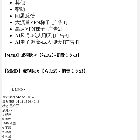
其他
帮助
问题反馈
大流量VPN梯子 [广告1]
高速VPN梯子 [广告2]
AI风月-成人聊天 [广告3]
AI电子魅魔-成人聊天 [广告4]
【MMD】虎視眈々【らぶ式 - 初音ミクx3】
【MMD】虎視眈々【らぶ式 - 初音ミクx3】
MMD区
发布时间 14-12-15 03:40:18
最后修改 14-12-15 03:40:18
状态 已公开
褒贬不一
1 好评
0 差评
1818 点击
0 下载
2 评论
0 收藏