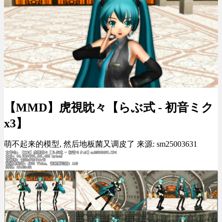
【MMD】虎視眈々【らぶ式 - 初音ミク
x3】
萌不起来的模型, 然后地板菌又调皮了 来源: sm25003631