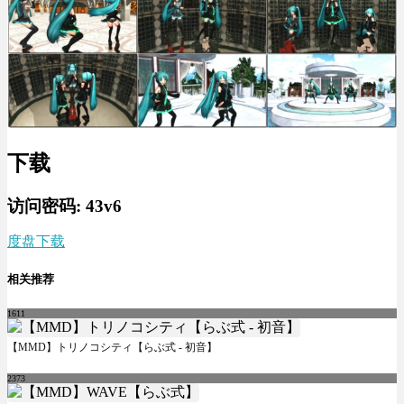
下载
访问密码: 43v6
度盘下载
相关推荐
1611
【MMD】トリノコシティ【らぶ式 - 初音】
2373