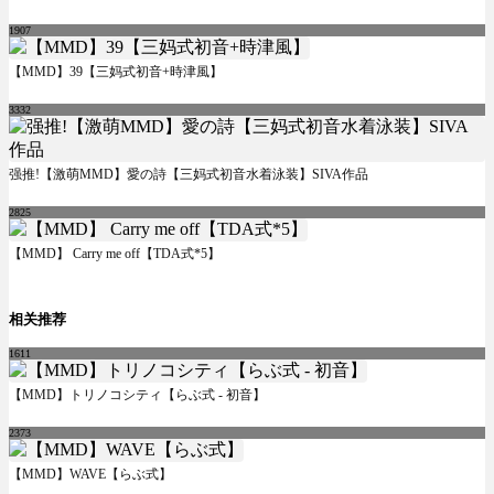
1907
【MMD】39【三妈式初音+時津風】
3332
强推!【激萌MMD】愛の詩【三妈式初音水着泳装】SIVA作品
2825
【MMD】 Carry me off【TDA式*5】
相关推荐
1611
【MMD】トリノコシティ【らぶ式 - 初音】
2373
【MMD】WAVE【らぶ式】