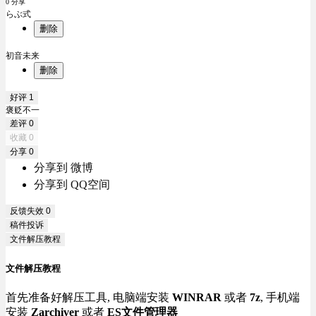
0 分享
らぶ式
删除
初音未来
删除
好评
1
褒贬不一
差评
0
收藏
0
分享
0
分享到 微博
分享到 QQ空间
反馈失效
0
稿件投诉
文件解压教程
文件解压教程
首先准备好解压工具, 电脑端安装
WINRAR
或者
7z
, 手机端
安装
Zarchiver
或者
ES文件管理器