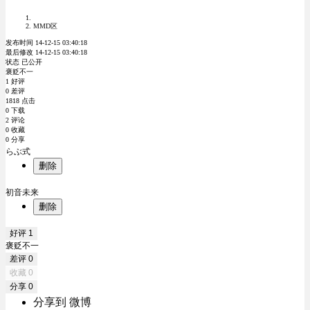
MMD区
发布时间 14-12-15 03:40:18
最后修改 14-12-15 03:40:18
状态 已公开
褒贬不一
1 好评
0 差评
1818 点击
0 下载
2 评论
0 收藏
0 分享
らぶ式
删除
初音未来
删除
好评
1
褒贬不一
差评
0
收藏
0
分享
0
分享到 微博