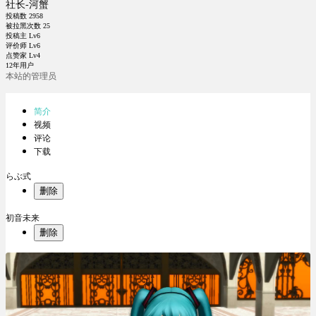
社长-河蟹
投稿数
2958
被拉黑次数
25
投稿主 Lv6
评价师 Lv6
点赞家 Lv4
12年用户
本站的管理员
简介
视频
评论
下载
らぶ式
删除
初音未来
删除