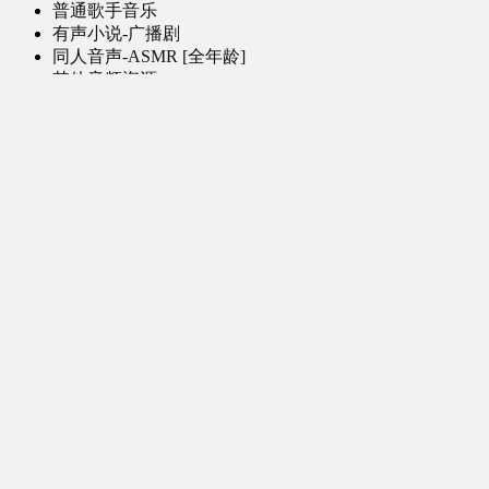
普通歌手音乐
有声小说-广播剧
同人音声-ASMR [全年龄]
其他音频资源
动漫区
日本动画
国产动画
欧美动画
漫画区
日韩漫画
国产漫画
欧美漫画
小说-读物区
网文小说
日式轻小说
其他读物
图片区
ACG图片 [全年龄]
其他图片
AI图片 [全年龄]
游戏区