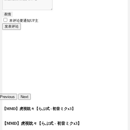
表情
本评论要
通知UP主
发表评论
Previous
Next
【MMD】虎視眈々【らぶ式 - 初音ミクx3】
【MMD】虎視眈々【らぶ式 - 初音ミクx3】