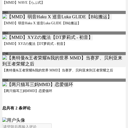
【MMD】WAVE【らぶ式】
2965
【MMD】弱音Haku X 巡音Luka GLIDE【B站搬运】
1862
【MMD】XYZの魔法【DT萝莉式 - 初音】
1748
【奥特曼&王者荣耀&我的世界 MMD】当赛罗、贝利亚来到王者荣耀之后
1358
【两只猫耳三妈MMD】恋爱循环
总共有 2 条评论