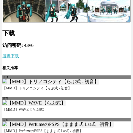
下载
访问密码: 43v6
度盘下载
相关推荐
1611
【MMD】トリノコシティ【らぶ式 - 初音】
2373
【MMD】WAVE【らぶ式】
1746
【MMD】PerfumeのPSPS【ままま式.Lat式 - 初音】