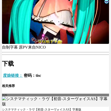
自制字幕 原PV来自NICO
下载
度娘链接：
密码：tisc
相关推荐
2125
システマティック・ラヴ【初音-スターヴォイスAS】字幕版