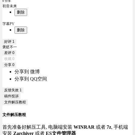
0 分享
初音未来
删除
字幕PV
删除
好评
1
褒贬不一
差评
0
收藏
0
分享
0
分享到 微博
分享到 QQ空间
反馈失效
1
稿件投诉
文件解压教程
文件解压教程
首先准备好解压工具, 电脑端安装
WINRAR
或者
7z
, 手机端
安装
Zarchiver
或者
ES文件管理器