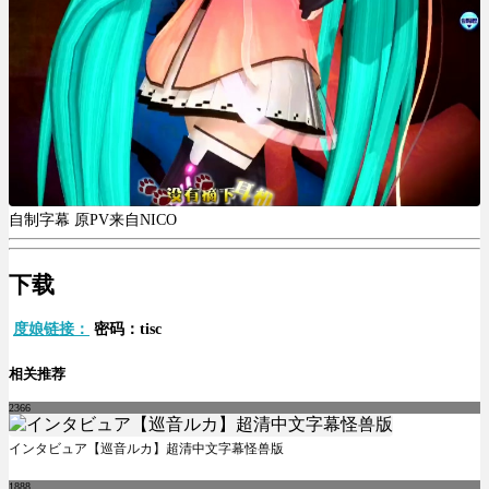
自制字幕 原PV来自NICO
下载
度娘链接：
密码：tisc
相关推荐
2366
インタビュア【巡音ルカ】超清中文字幕怪兽版
1888