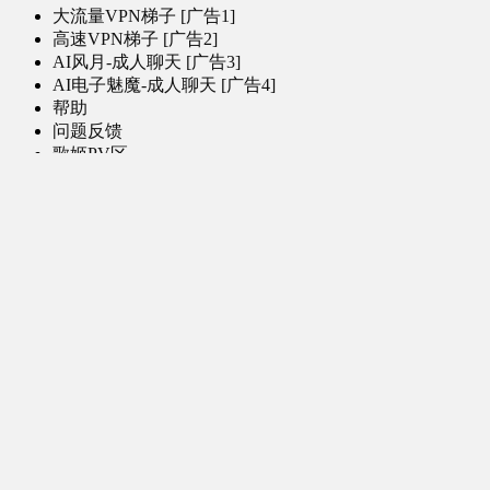
大流量VPN梯子 [广告1]
高速VPN梯子 [广告2]
AI风月-成人聊天 [广告3]
AI电子魅魔-成人聊天 [广告4]
帮助
问题反馈
歌姬PV区
MMD区
演唱会
初音未来演唱会
其他演出
音乐-音频区
虚拟歌手音乐
普通歌手音乐
有声小说-广播剧
同人音声-ASMR [全年龄]
其他音频资源
动漫区
日本动画
国产动画
欧美动画