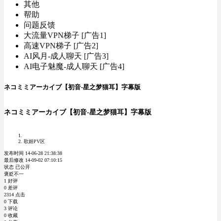
其他
帮助
问题反馈
大流量VPN梯子 [广告1]
高速VPN梯子 [广告2]
AI风月-成人聊天 [广告3]
AI电子魅魔-成人聊天 [广告4]
ネコミミアーカイブ【初音-星之梦猫耳】字幕版
ネコミミアーカイブ【初音-星之梦猫耳】字幕版
歌姬PV区
发布时间 14-06-28 21:38:38
最后修改 14-09-02 07:10:15
状态 已公开
褒贬不一
1 好评
0 差评
2314 点击
0 下载
3 评论
0 收藏