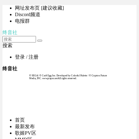
网址发布页 [建议收藏]
Discord频道
电报群
终音社
搜索
登录 / 注册
终音社
© SEGA / © Craft Egg Inc. Developed by Colorful Palette / © Crypton Future
Media, INC. www.piapro.netAll rights reserved.
首页
最新发布
歌姬PV区