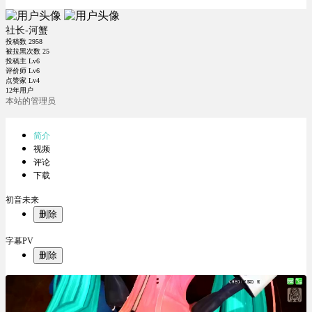
社长-河蟹
投稿数
2958
被拉黑次数
25
投稿主 Lv6
评价师 Lv6
点赞家 Lv4
12年用户
本站的管理员
简介
视频
评论
下载
初音未来
删除
字幕PV
删除