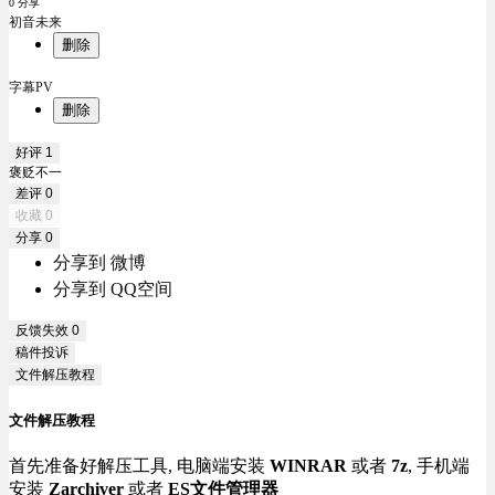
0 分享
初音未来
删除
字幕PV
删除
好评
1
褒贬不一
差评
0
收藏
0
分享
0
分享到 微博
分享到 QQ空间
反馈失效
0
稿件投诉
文件解压教程
文件解压教程
首先准备好解压工具, 电脑端安装
WINRAR
或者
7z
, 手机端
安装
Zarchiver
或者
ES文件管理器