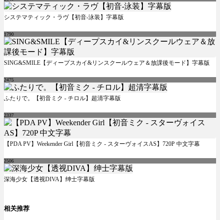
システマティック・ラヴ【初音-泳装】字幕版
1790
SING&SMILE【ディープスカイ&リンスクールウェア＆放課後モード】字幕版
2475
ふたりで。【初音ミク - チロル】超清字幕版
2337
【PDA PV】Weekender Girl【初音ミク - スターヴォイスAS】720P 中文字幕
2506
深海少女【透视DIVA】绅士字幕版
相关推荐