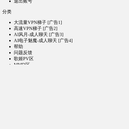
退出账号
分类
大流量VPN梯子 [广告1]
高速VPN梯子 [广告2]
AI风月-成人聊天 [广告3]
AI电子魅魔-成人聊天 [广告4]
帮助
问题反馈
歌姬PV区
MMD区
演唱会
初音未来演唱会
其他演出
音乐-音频区
虚拟歌手音乐
普通歌手音乐
有声小说-广播剧
同人音声-ASMR [全年龄]
其他音频资源
动漫区