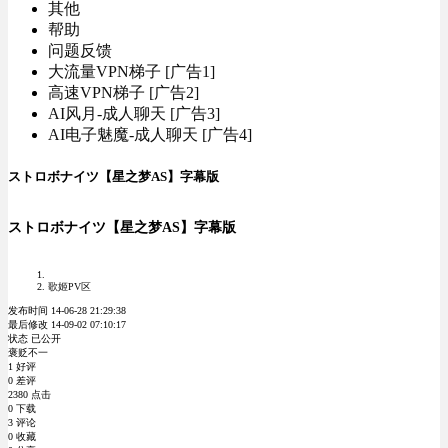
其他
帮助
问题反馈
大流量VPN梯子 [广告1]
高速VPN梯子 [广告2]
AI风月-成人聊天 [广告3]
AI电子魅魔-成人聊天 [广告4]
ストロボナイツ【星之梦AS】字幕版
ストロボナイツ【星之梦AS】字幕版
歌姬PV区
发布时间 14-06-28 21:29:38
最后修改 14-09-02 07:10:17
状态 已公开
褒贬不一
1 好评
0 差评
2380 点击
0 下载
3 评论
0 收藏