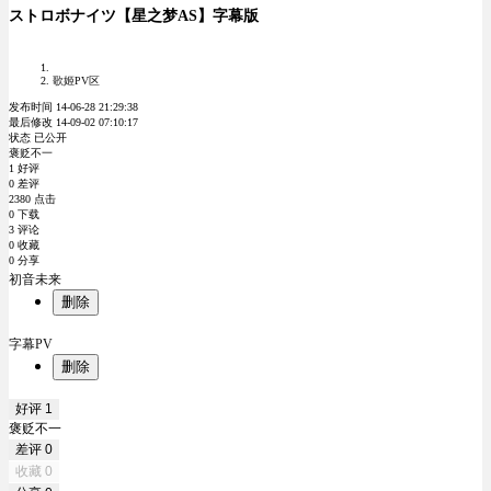
ストロボナイツ【星之梦AS】字幕版
歌姬PV区
发布时间 14-06-28 21:29:38
最后修改 14-09-02 07:10:17
状态 已公开
褒贬不一
1 好评
0 差评
2380 点击
0 下载
3 评论
0 收藏
0 分享
初音未来
删除
字幕PV
删除
好评
1
褒贬不一
差评
0
收藏
0