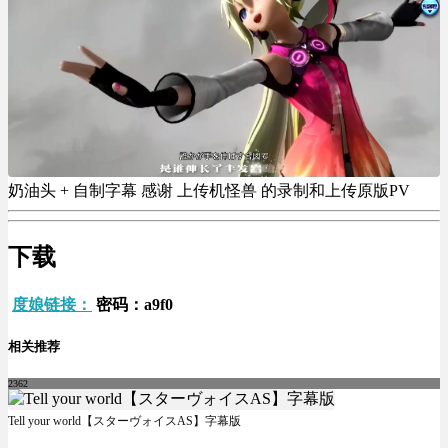
奶油头 + 自制字幕 感谢 上传机怪兽 的录制和上传原版PV
下载
度娘链接：
密码：a9f0
相关推荐
2362
Tell your world【スターヴォイスAS】字幕版