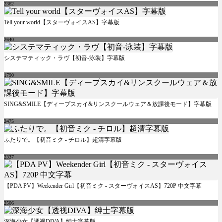
2362
Tell your world【スターヴォイスAS】字幕版
2640
システマティック・ラヴ【初音-泳装】字幕版
1790
SING&SMILE【ディープスカイ&リンスクールウェア＆放課後モード】字幕版
2475
ふたりで。【初音ミク - チロル】超清字幕版
2337
【PDA PV】Weekender Girl【初音ミク - スターヴォイスAS】720P 中文字幕
2506
深海少女【透视DIVA】绅士字幕版