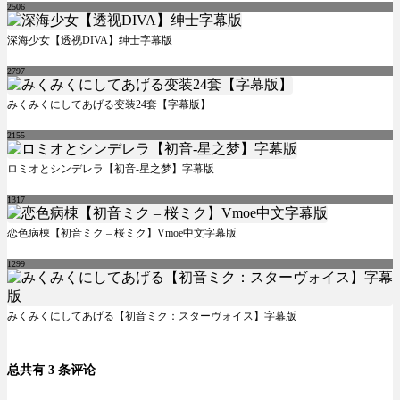
2506
深海少女【透视DIVA】绅士字幕版
2797
みくみくにしてあげる变装24套【字幕版】
2155
ロミオとシンデレラ【初音-星之梦】字幕版
1317
恋色病棟【初音ミク – 桜ミク】Vmoe中文字幕版
1299
みくみくにしてあげる【初音ミク：スターヴォイス】字幕版
总共有 3 条评论