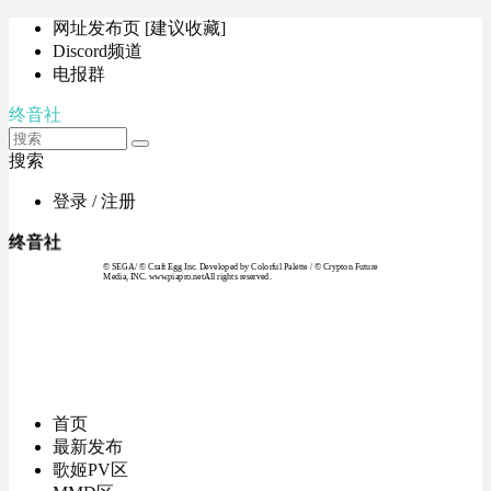
网址发布页 [建议收藏]
Discord频道
电报群
终音社
搜索
登录 / 注册
终音社
© SEGA / © Craft Egg Inc. Developed by Colorful Palette / © Crypton Future
Media, INC. www.piapro.netAll rights reserved.
首页
最新发布
歌姬PV区