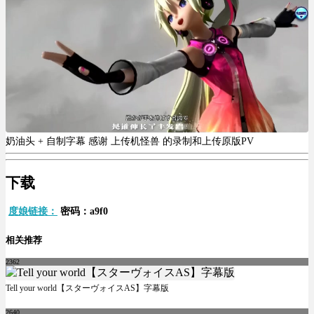
奶油头 + 自制字幕 感谢 上传机怪兽 的录制和上传原版PV
下载
度娘链接：
密码：a9f0
相关推荐
2362
Tell your world【スターヴォイスAS】字幕版
2640