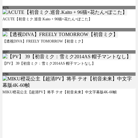
4376
ACUTE【初音ミク.巡音.Kaito + 96猫×花たん×ぽこた】
2003
【透视DIVA】FREELY TOMORROW【初音ミク】
1837
【PV】 39【初音ミク：雪ミク2014AS 帽子マントなし】
2791
MIKU橙花公主【超清PV】将手 テオ【初音未来】中文字幕版4K-60帧