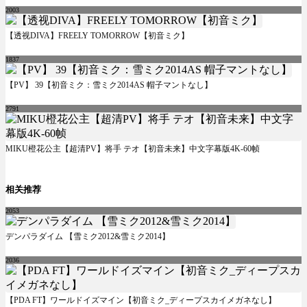
2003
【透视DIVA】FREELY TOMORROW【初音ミク】
1837
【PV】 39【初音ミク：雪ミク2014AS 帽子マントなし】
2791
MIKU橙花公主【超清PV】将手 テオ【初音未来】中文字幕版4K-60帧
相关推荐
2053
デンパラダイム 【雪ミク2012&雪ミク2014】
2036
【PDA FT】ワールドイズマイン【初音ミク_ディープスカイメガネなし】