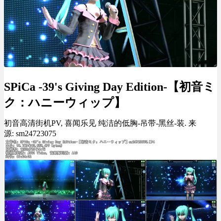
SPiCa -39's Giving Day Edition-【初音ミ
ク：ハニーウィップ】
初音高清街机PV, 喜闻乐见 纯洁的低胸-吊带-黑丝-装. 来
源: sm24723075