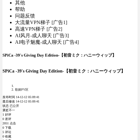
其他
帮助
问题反馈
大流量VPN梯子 [广告1]
高速VPN梯子 [广告2]
AI风月-成人聊天 [广告3]
AI电子魅魔-成人聊天 [广告4]
SPiCa -39's Giving Day Edition-【初音ミク：ハニーウィップ】
SPiCa -39's Giving Day Edition-【初音ミク：ハニーウィップ】
歌姬PV区
发布时间 14-12-12 05:09:41
最后修改 14-12-12 05:09:41
状态 已公开
褒贬不一
1 好评
0 差评
2051 点击
0 下载
5 评论
0 收藏