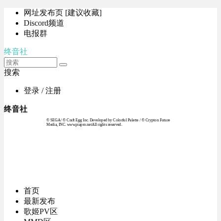
网址发布页 [建议收藏]
Discord频道
电报群
终音社
搜索
登录 / 注册
终音社
© SEGA / © Craft Egg Inc. Developed by Colorful Palette / © Crypton Future
Media, INC. www.piapro.netAll rights reserved.
首页
最新发布
歌姬PV区