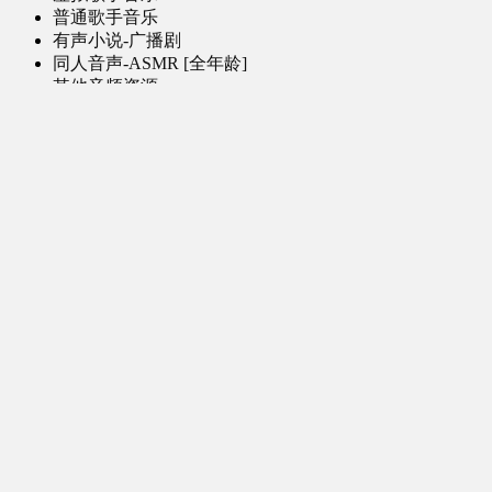
普通歌手音乐
有声小说-广播剧
同人音声-ASMR [全年龄]
其他音频资源
动漫区
日本动画
国产动画
欧美动画
漫画区
日韩漫画
国产漫画
欧美漫画
小说-读物区
网文小说
日式轻小说
其他读物
图片区
ACG图片 [全年龄]
其他图片
AI图片 [全年龄]
游戏区