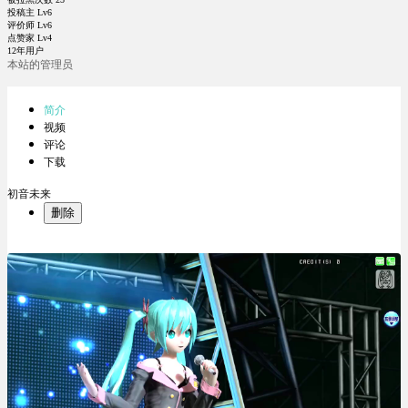
投稿主 Lv6
评价师 Lv6
点赞家 Lv4
12年用户
本站的管理员
简介
视频
评论
下载
初音未来
删除