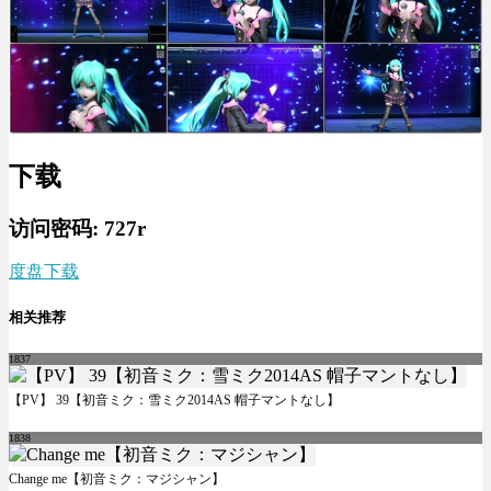
下载
访问密码: 727r
度盘下载
相关推荐
1837
【PV】 39【初音ミク：雪ミク2014AS 帽子マントなし】
1838
Change me【初音ミク：マジシャン】