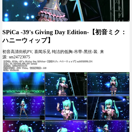
SPiCa -39's Giving Day Edition-【初音ミク：
ハニーウィップ】
初音高清街机PV, 喜闻乐见 纯洁的低胸-吊带-黑丝-装. 来
源: sm24723075