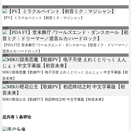
1519
【PV】ミラクルペイント【初音ミク：マジシャン】
2106
【PDA FT】世末舞厅 /ワールズエンド・ダンスホール【初音ミク：ドリーマー／
巡音ルカ:ハードロック】
1692
MIKU甜美恶魔【歌姬PV】电子天使 えれくとりっく えんじぇぅ 中文字幕版【初
音未来】
1528
MIKU橙花公主【歌姬PV】初恋终结之时 中文字幕版【初音未来】
总共有 5 条评论