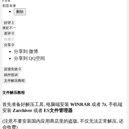
0 分享
初音未来
删除
好评
1
褒贬不一
差评
0
收藏
0
分享
0
分享到 微博
分享到 QQ空间
反馈失效
0
稿件投诉
文件解压教程
文件解压教程
首先准备好解压工具, 电脑端安装
WINRAR
或者
7z
, 手机端
安装
Zarchiver
或者
ES文件管理器
(注意不要安装国内应用商店里的盗版, 不仅无法正常解压, 还
会收费)