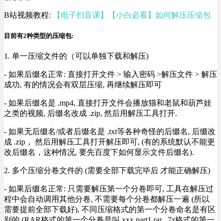
B站视频教程:
【电子扫盲课】【小白必看】如何解压压缩包
目前有2种类型的压缩包:
1. 单一压缩文件的（可以单独下载和解压)
- 如果后缀名正常: 直接打开文件 > 输入密码 >解压文件 > 解压
成功, 有的情况会有双层压缩, 再继续解压即可
- 如果后缀名是 .mp4, 直接打开文件会播放猫和老鼠和葫芦娃
之类的视频, 后缀名改成 .zip, 然后用解压工具打开.
- 如果无后缀名/或者后缀名是 .txt等各种奇怪的后缀名, 后缀改
成 .zip， 然后用解压工具打开解压即可, (有的系统默认不能更
改后缀名，这种情况, 要先百度下如何显示文件后缀名).
2. 多个压缩分卷文件的 (需要全部下载完毕后 才能正确解压)
- 如果后缀名正常: 只需要解压第一个分卷即可, 工具在解压过
程中会自动调用其他分卷, 不需要每个分卷都解压一遍 (所以
需要提前全部下载好), 不同压缩格式的第一个分卷命名是有区
别的 (RAR格式的第一个分卷是叫 xxx.part1.rar , 7z格式的第一