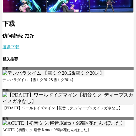
下载
访问密码: 727r
度盘下载
相关推荐
2053
デンパラダイム 【雪ミク2012&雪ミク2014】
2036
【PDA FT】ワールドイズマイン【初音ミク_ディープスカイメガネなし】
4376
ACUTE【初音ミク.巡音.Kaito + 96猫×花たん×ぽこた】