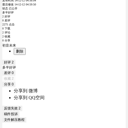
发布时间 14-12-12 04:56:04
最后修改 14-12-12 04:59:50
状态 已公开
多半好评
2 好评
0 差评
2275 点击
0 下载
2 评论
2 收藏
0 分享
初音未来
删除
好评
2
多半好评
差评
0
收藏
2
分享
0
分享到 微博
分享到 QQ空间
反馈失效
2
稿件投诉
文件解压教程