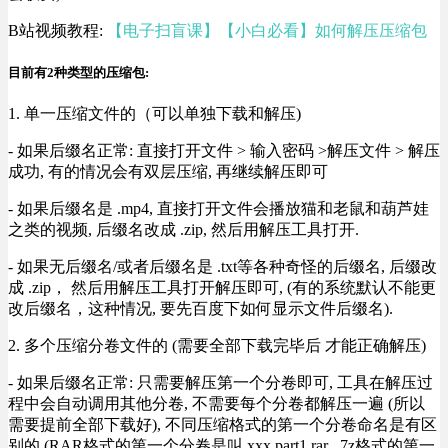
B站视频教程:
【电子扫盲课】【小白必看】如何解压压缩包
目前有2种类型的压缩包:
1. 单一压缩文件的（可以单独下载和解压)
- 如果后缀名正常: 直接打开文件 > 输入密码 >解压文件 > 解压
成功, 有的情况会有双层压缩, 再继续解压即可
- 如果后缀名是 .mp4, 直接打开文件会播放猫和老鼠和葫芦娃
之类的视频, 后缀名改成 .zip, 然后用解压工具打开.
- 如果无后缀名/或者后缀名是 .txt等各种奇怪的后缀名, 后缀改
成 .zip， 然后用解压工具打开解压即可, (有的系统默认不能更
改后缀名，这种情况, 要先百度下如何显示文件后缀名).
2. 多个压缩分卷文件的 (需要全部下载完毕后 才能正确解压)
- 如果后缀名正常: 只需要解压第一个分卷即可, 工具在解压过
程中会自动调用其他分卷, 不需要每个分卷都解压一遍 (所以
需要提前全部下载好), 不同压缩格式的第一个分卷命名是有区
别的 (RAR格式的第一个分卷是叫 xxx.part1.rar , 7z格式的第一