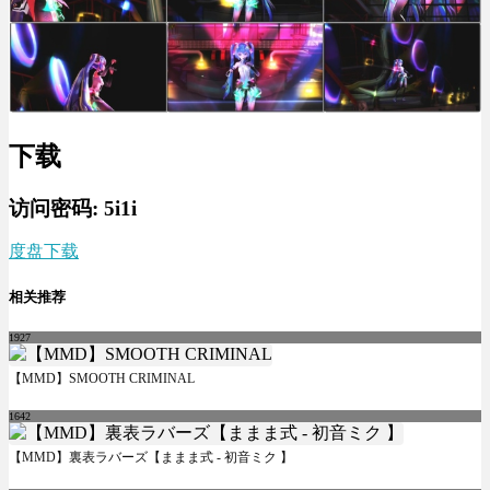
下载
访问密码: 5i1i
度盘下载
相关推荐
1927
【MMD】SMOOTH CRIMINAL
1642
【MMD】裏表ラバーズ【ままま式 - 初音ミク 】