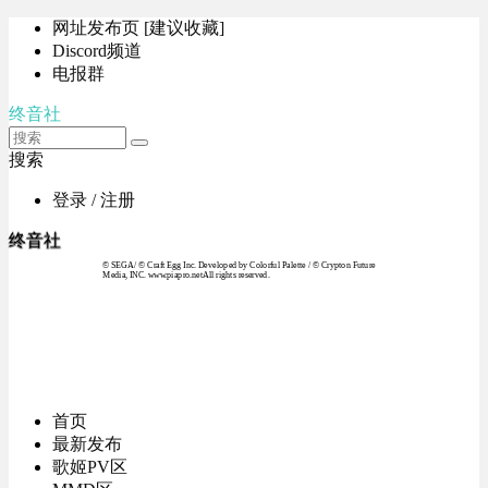
网址发布页 [建议收藏]
Discord频道
电报群
终音社
搜索
登录 / 注册
终音社
© SEGA / © Craft Egg Inc. Developed by Colorful Palette / © Crypton Future
Media, INC. www.piapro.netAll rights reserved.
首页
最新发布
歌姬PV区