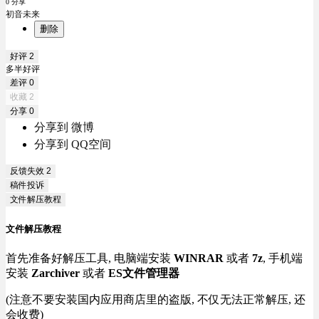
0 分享
初音未来
删除
好评
2
多半好评
差评
0
收藏
2
分享
0
分享到 微博
分享到 QQ空间
反馈失效
2
稿件投诉
文件解压教程
文件解压教程
首先准备好解压工具, 电脑端安装
WINRAR
或者
7z
, 手机端
安装
Zarchiver
或者
ES文件管理器
(注意不要安装国内应用商店里的盗版, 不仅无法正常解压, 还
会收费)