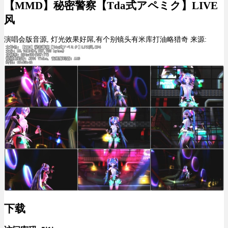
【MMD】秘密警察【Tda式アペミク】LIVE
风
演唱会版音源, 灯光效果好屌,有个别镜头有米库打油略猎奇 来源:
下载