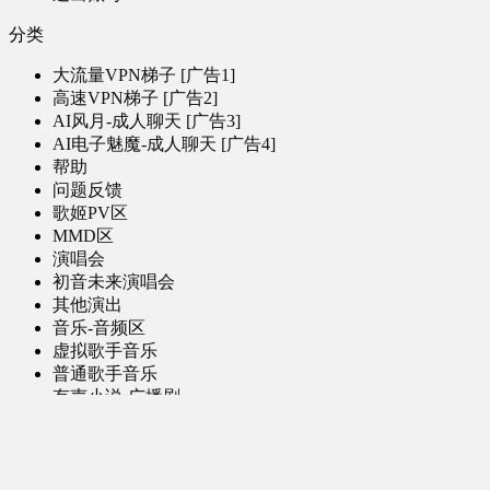
分类
大流量VPN梯子 [广告1]
高速VPN梯子 [广告2]
AI风月-成人聊天 [广告3]
AI电子魅魔-成人聊天 [广告4]
帮助
问题反馈
歌姬PV区
MMD区
演唱会
初音未来演唱会
其他演出
音乐-音频区
虚拟歌手音乐
普通歌手音乐
有声小说-广播剧
同人音声-ASMR [全年龄]
其他音频资源
动漫区
日本动画