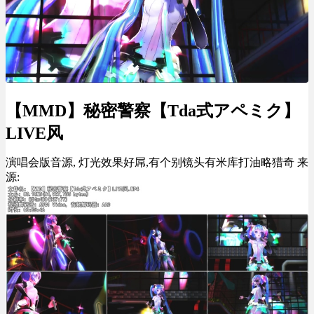
【MMD】秘密警察【Tda式アペミク】
LIVE风
演唱会版音源, 灯光效果好屌,有个别镜头有米库打油略猎奇 来
源: