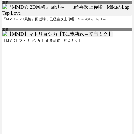
3357
『MMD☆ 2D风格』回过神，已经喜欢上你啦~ MikuのLap Tap Love
2285
【MMD】マトリョシカ【Tda萝莉式 – 初音ミク】