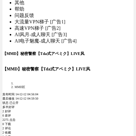
其他
帮助
问题反馈
大流量VPN梯子 [广告1]
高速VPN梯子 [广告2]
AI风月-成人聊天 [广告3]
AI电子魅魔-成人聊天 [广告4]
【MMD】秘密警察【Tda式アペミク】LIVE风
【MMD】秘密警察【Tda式アペミク】LIVE风
MMD区
发布时间 14-12-12 04:56:04
最后修改 14-12-12 04:59:50
状态 已公开
多半好评
2 好评
0 差评
2275 点击
0 下载
2 评论
2 收藏