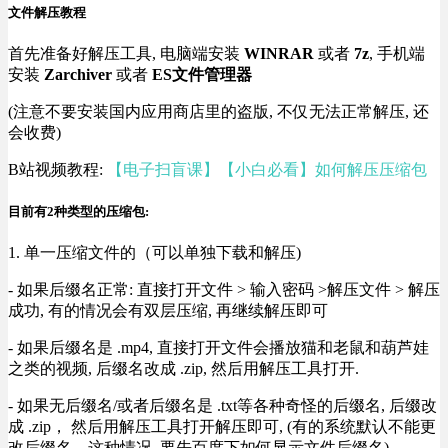
文件解压教程
首先准备好解压工具, 电脑端安装
WINRAR
或者
7z
, 手机端
安装
Zarchiver
或者
ES文件管理器
(注意不要安装国内应用商店里的盗版, 不仅无法正常解压, 还
会收费)
B站视频教程:
【电子扫盲课】【小白必看】如何解压压缩包
目前有2种类型的压缩包:
1. 单一压缩文件的（可以单独下载和解压)
- 如果后缀名正常: 直接打开文件 > 输入密码 >解压文件 > 解压
成功, 有的情况会有双层压缩, 再继续解压即可
- 如果后缀名是 .mp4, 直接打开文件会播放猫和老鼠和葫芦娃
之类的视频, 后缀名改成 .zip, 然后用解压工具打开.
- 如果无后缀名/或者后缀名是 .txt等各种奇怪的后缀名, 后缀改
成 .zip， 然后用解压工具打开解压即可, (有的系统默认不能更
改后缀名，这种情况, 要先百度下如何显示文件后缀名).