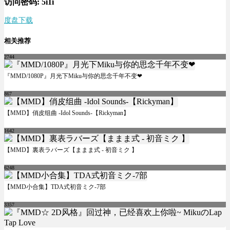
访问密码: 5i1i
度盘下载
相关推荐
2744
『MMD/1080P』月光下Miku与你的思念千年不变❤
867
【MMD】俏皮组曲 -Idol Sounds-【Rickyman】
1642
【MMD】裏表ラバーズ【ままま式 - 初音ミク 】
6248
【MMD小合集】TDA式初音ミク-7部
3357