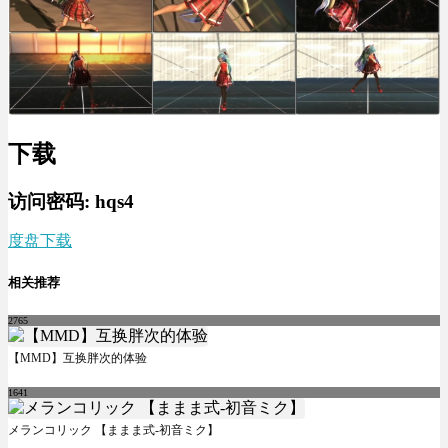
下载
访问密码: hqs4
度盘下载
相关推荐
2765
【MMD】互换胖次的体验
1641
メランコリック 【ままま式-初音ミク】