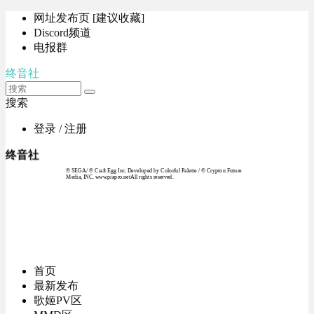
网址发布页 [建议收藏]
Discord频道
电报群
终音社
搜索
登录 / 注册
终音社
© SEGA / © Craft Egg Inc. Developed by Colorful Palette / © Crypton Future
Media, INC. www.piapro.netAll rights reserved.
首页
最新发布
歌姬PV区