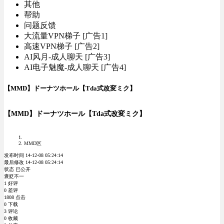
其他
帮助
问题反馈
大流量VPN梯子 [广告1]
高速VPN梯子 [广告2]
AI风月-成人聊天 [广告3]
AI电子魅魔-成人聊天 [广告4]
【MMD】ドーナツホール【Tda式改変ミク】
【MMD】ドーナツホール【Tda式改変ミク】
MMD区
发布时间 14-12-08 05:24:14
最后修改 14-12-08 05:24:14
状态 已公开
褒贬不一
1 好评
0 差评
1808 点击
0 下载
3 评论
0 收藏