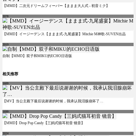
【MMD】二次元ドリームフィーバー【ままま大人式 - 初音ミク】
2078
【MMD】イージーデンス【ままま式-九尾盛宴】Mitchie M神歌-SUVEN出品
2019
自制【MMD】双子和MIKU的ECHO日语版
相关推荐
1609
【MV】当公主殿下最后说谢谢的时候，我承认我泪腺崩坏了…
1699
【MMD】Drop Pop Candy【三妈式猫耳初音 镜音】
2024