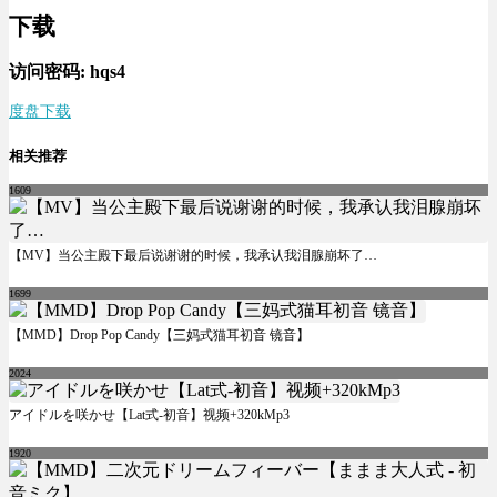
下载
访问密码: hqs4
度盘下载
相关推荐
1609
【MV】当公主殿下最后说谢谢的时候，我承认我泪腺崩坏了…
1699
【MMD】Drop Pop Candy【三妈式猫耳初音 镜音】
2024
アイドルを咲かせ【Lat式-初音】视频+320kMp3
1920