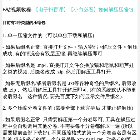
B站视频教程:
【电子扫盲课】【小白必看】如何解压压缩包
目前有2种类型的压缩包:
1. 单一压缩文件的（可以单独下载和解压)
- 如果后缀名正常: 直接打开文件 > 输入密码 >解压文件 > 解压
成功, 有的情况会有双层压缩, 再继续解压即可
- 如果后缀名是 .mp4, 直接打开文件会播放猫和老鼠和葫芦娃
之类的视频, 后缀名改成 .zip, 然后用解压工具打开.
- 如果无后缀名/或者后缀名是 .txt等各种奇怪的后缀名, 后缀改
成 .zip， 然后用解压工具打开解压即可, (有的系统默认不能更
改后缀名，这种情况, 要先百度下如何显示文件后缀名).
2. 多个压缩分卷文件的 (需要全部下载完毕后 才能正确解压)
- 如果后缀名正常: 只需要解压第一个分卷即可, 工具在解压过
程中会自动调用其他分卷, 不需要每个分卷都解压一遍 (所以
需要提前全部下载好), 不同压缩格式的第一个分卷命名是有区
别的 (RAR格式的第一个分卷是叫 xxx.part1.rar , 7z格式的第一