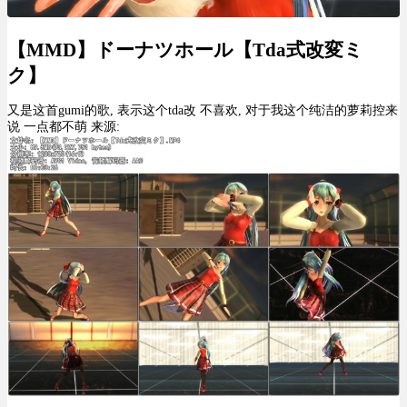
【MMD】ドーナツホール【Tda式改変ミ
ク】
又是这首gumi的歌, 表示这个tda改 不喜欢, 对于我这个纯洁的萝莉控来
说 一点都不萌 来源: