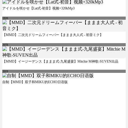
アイドルを咲かせ【Lat式-初音】视频+320kMp3
1920
【MMD】二次元ドリームフィーバー【ままま大人式 - 初音ミク】
2078
【MMD】イージーデンス【ままま式-九尾盛宴】Mitchie M神歌-SUVEN出品
2019
自制【MMD】双子和MIKU的ECHO日语版