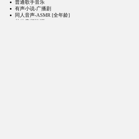
普通歌手音乐
有声小说-广播剧
同人音声-ASMR [全年龄]
其他音频资源
动漫区
日本动画
国产动画
欧美动画
漫画区
日韩漫画
国产漫画
欧美漫画
小说-读物区
网文小说
日式轻小说
其他读物
图片区
ACG图片 [全年龄]
其他图片
AI图片 [全年龄]
游戏区
PC-游戏