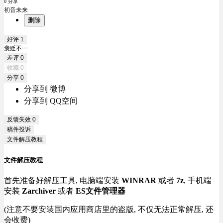
0 分享
初音未来
删除
好评
1
褒贬不一
差评
0
收藏
0
分享
0
分享到 微博
分享到 QQ空间
反馈失效
0
稿件投诉
文件解压教程
文件解压教程
首先准备好解压工具, 电脑端安装
WINRAR
或者
7z
, 手机端
安装
Zarchiver
或者
ES文件管理器
(注意不要安装国内应用商店里的盗版, 不仅无法正常解压, 还
会收费)