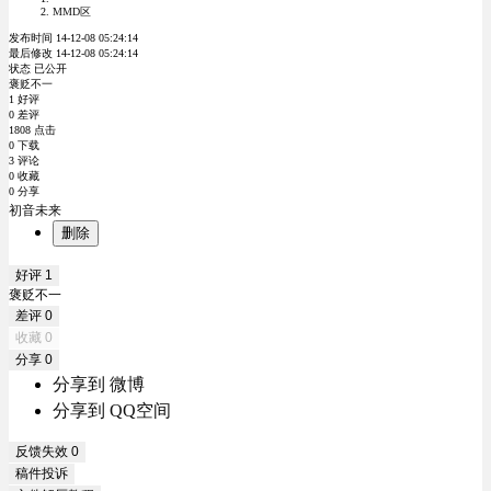
MMD区
发布时间 14-12-08 05:24:14
最后修改 14-12-08 05:24:14
状态 已公开
褒贬不一
1 好评
0 差评
1808 点击
0 下载
3 评论
0 收藏
0 分享
初音未来
删除
好评
1
褒贬不一
差评
0
收藏
0
分享
0
分享到 微博
分享到 QQ空间
反馈失效
0
稿件投诉