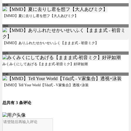
1848
【MMD】夏に去りし君を想フ【大人あぴミク】
1866
【MMD】ありふれたせかいせいふく【ままま式 - 初音ミク】
1525
みくみくにしてあげる【ままま式-初音ミク】好评如潮
3740
【MMD】Tell Your World【Tda式 - V家集合】透视+泳装
总共有 3 条评论