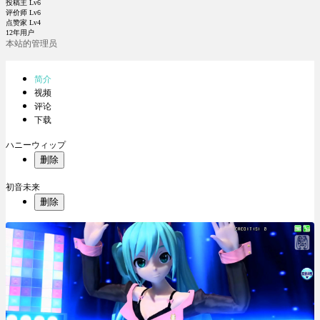
投稿主 Lv6
评价师 Lv6
点赞家 Lv4
12年用户
本站的管理员
简介
视频
评论
下载
ハニーウィップ
删除
初音未来
删除