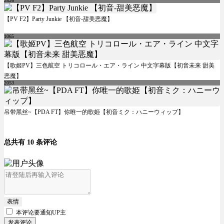
2826
【PV F2】Party Junkie 【初音-甜美恶魔】
1065
【歌姬PV】三色航空 トリコロール・エア・ライン 中文字幕版【初音未来 甜美
恶魔】
2053
吊带黑丝~【PDA FT】你唯一的歌姫【初音ミク：ハニーウィップ】
总共有 10 条评论
表情
本评论要
通知UP主
发表评论