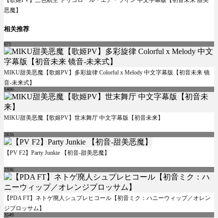
恶魔】
相关推荐
671
MIKU甜美恶魔【歌姬PV】多彩旋律 Colorful x Melody 中文字幕版【初音未来 镜
音-未来式】
1406
MIKU甜美恶魔【歌姬PV】世末舞厅 中文字幕版【初音未来】
2826
【PV F2】Party Junkie 【初音-甜美恶魔】
2336
【PDA FT】ネトゲ廃人シュプレヒコール【初音ミク：ハニーウィップ／オレン
ジブロッサム】
3549