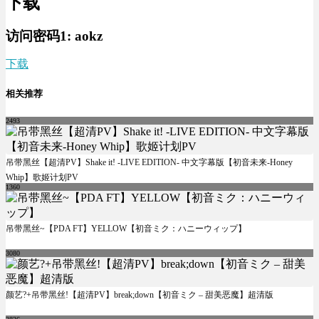
下载
访问密码1:
aokz
下载
相关推荐
2493
吊带黑丝【超清PV】Shake it! -LIVE EDITION- 中文字幕版【初音未来-Honey
Whip】歌姬计划PV
1360
吊带黑丝~【PDA FT】YELLOW【初音ミク：ハニーウィップ】
3080
颜艺?+吊带黑丝!【超清PV】break;down【初音ミク – 甜美恶魔】超清版