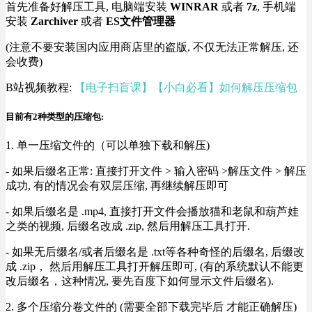
首先准备好解压工具, 电脑端安装
WINRAR
或者
7z
, 手机端
安装
Zarchiver
或者
ES文件管理器
(注意不要安装国内应用商店里的盗版, 不仅无法正常解压, 还
会收费)
B站视频教程:
【电子扫盲课】【小白必看】如何解压压缩包
目前有2种类型的压缩包:
1. 单一压缩文件的（可以单独下载和解压)
- 如果后缀名正常: 直接打开文件 > 输入密码 >解压文件 > 解压
成功, 有的情况会有双层压缩, 再继续解压即可
- 如果后缀名是 .mp4, 直接打开文件会播放猫和老鼠和葫芦娃
之类的视频, 后缀名改成 .zip, 然后用解压工具打开.
- 如果无后缀名/或者后缀名是 .txt等各种奇怪的后缀名, 后缀改
成 .zip， 然后用解压工具打开解压即可, (有的系统默认不能更
改后缀名，这种情况, 要先百度下如何显示文件后缀名).
2. 多个压缩分卷文件的 (需要全部下载完毕后 才能正确解压)