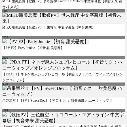
MIKU甜美恶魔【歌姬PV】多彩旋律 Colorful x Melody 中文字幕版【初音未来 镜
音-未来式】
1406
MIKU甜美恶魔【歌姬PV】世末舞厅 中文字幕版【初音未来】
2826
【PV F2】Party Junkie 【初音-甜美恶魔】
2336
【PDA FT】ネトゲ廃人シュプレヒコール【初音ミク：ハニーウィップ／オレン
ジブロッサム】
3549
吊带黑丝！【PV】Sweet Devil 【 初音ミク ： 甜美恶魔 ハニーウィップ 】
1065
【歌姬PV】三色航空 トリコロール・エア・ライン 中文字幕版【初音未来 甜美