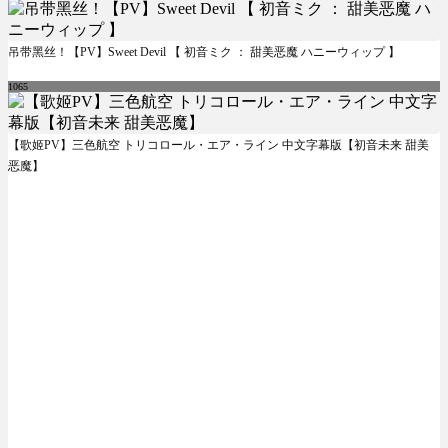
吊带黑丝！【PV】Sweet Devil 【 初音ミク ： 甜美恶魔 ハニーウィップ 】
1065
【歌姬PV】三色航空 トリコロール・エア・ライン 中文字幕版【初音未来 甜美
恶魔】