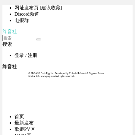
网址发布页 [建议收藏]
Discord频道
电报群
终音社
搜索
登录 / 注册
终音社
© SEGA / © Craft Egg Inc. Developed by Colorful Palette / © Crypton Future
Media, INC. www.piapro.netAll rights reserved.
首页
最新发布
歌姬PV区