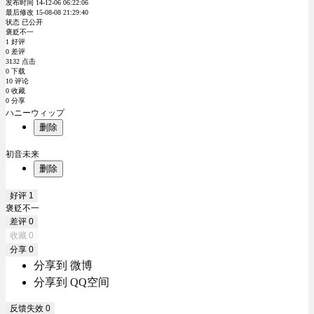
发布时间 14-12-06 06:22:06
最后修改 15-08-08 21:29:40
状态 已公开
褒贬不一
1 好评
0 差评
3132 点击
0 下载
10 评论
0 收藏
0 分享
ハニーウィップ
删除
初音未来
删除
好评
1
褒贬不一
差评
0
收藏
0
分享
0
分享到 微博
分享到 QQ空间
反馈失效
0