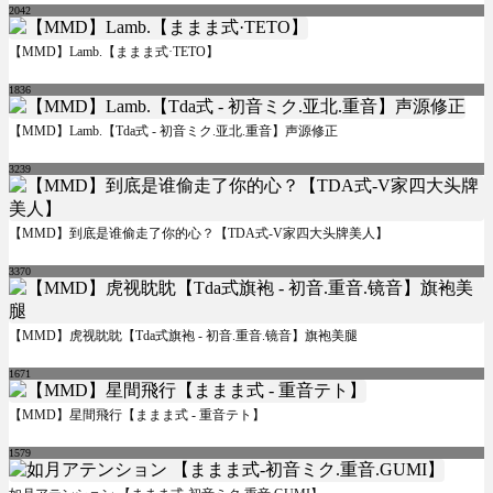
2042
【MMD】Lamb.【ままま式·TETO】
1836
【MMD】Lamb.【Tda式 - 初音ミク.亚北.重音】声源修正
3239
【MMD】到底是谁偷走了你的心？【TDA式-V家四大头牌美人】
3370
【MMD】虎视眈眈【Tda式旗袍 - 初音.重音.镜音】旗袍美腿
1671
【MMD】星間飛行【ままま式 - 重音テト】
1579