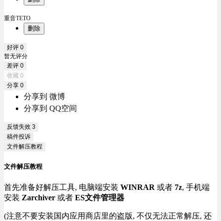
重音TETO
删除
好评
0
暂无评分
差评
0
收藏
0
分享
0
分享到 微博
分享到 QQ空间
反馈失效
3
稿件投诉
文件解压教程
文件解压教程
首先准备好解压工具, 电脑端安装
WINRAR
或者
7z
, 手机端
安装
Zarchiver
或者
ES文件管理器
(注意不要安装国内应用商店里的盗版, 不仅无法正常解压, 还