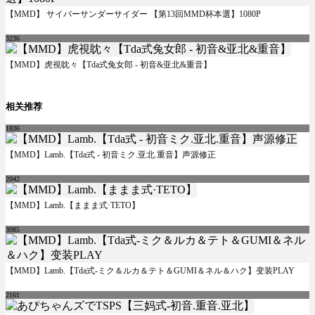
【MMD】 サイバーサンダーサイダー 【第13回MMD杯本選】1080P
3236
【MMD】虎視眈々【Tda式兔女郎 - 初音&亚北&重音】
相关推荐
1836
【MMD】Lamb.【Tda式 - 初音ミク.亚北.重音】声源修正
2042
【MMD】Lamb.【ままま式·TETO】
3085
【MMD】Lamb.【Tda式-ミク＆ルカ＆テト＆GUMI＆ネル＆ハク】变装PLAY
2161