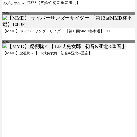
あぴちゃんズでTSPS【三妈式-初音.重音.亚北】
2068
【MMD】 サイバーサンダーサイダー 【第13回MMD杯本選】1080P
3236
【MMD】虎視眈々【Tda式兔女郎 - 初音&亚北&重音】