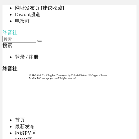
网址发布页 [建议收藏]
Discord频道
电报群
终音社
搜索
登录 / 注册
终音社
© SEGA / © Craft Egg Inc. Developed by Colorful Palette / © Crypton Future
Media, INC. www.piapro.netAll rights reserved.
首页
最新发布
歌姬PV区