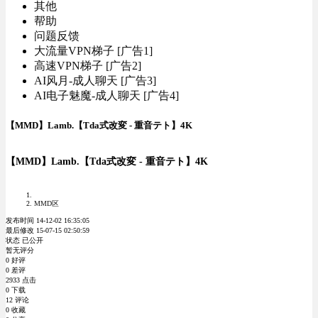
其他
帮助
问题反馈
大流量VPN梯子 [广告1]
高速VPN梯子 [广告2]
AI风月-成人聊天 [广告3]
AI电子魅魔-成人聊天 [广告4]
【MMD】Lamb.【Tda式改変 - 重音テト】4K
【MMD】Lamb.【Tda式改変 - 重音テト】4K
MMD区
发布时间 14-12-02 16:35:05
最后修改 15-07-15 02:50:59
状态 已公开
暂无评分
0 好评
0 差评
2933 点击
0 下载
12 评论
0 收藏