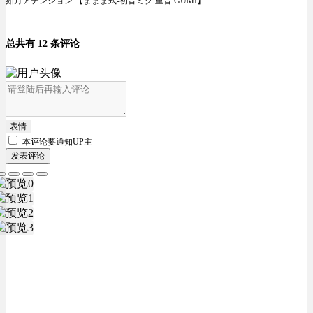
如月アテンション 【ままま式-初音ミク.重音.GUMI】
总共有 12 条评论
表情
本评论要
通知UP主
发表评论