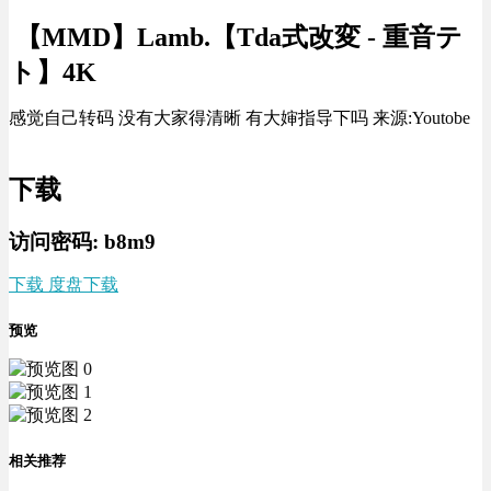
【MMD】Lamb.【Tda式改変 - 重音テ
ト】4K
感觉自己转码 没有大家得清晰 有大婶指导下吗 来源:Youtobe
下载
访问密码: b8m9
下载 度盘下载
预览
相关推荐