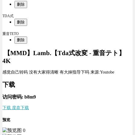
删除
TDA式
删除
重音TETO
删除
【MMD】Lamb.【Tda式改変 - 重音テト】
4K
感觉自己转码 没有大家得清晰 有大婶指导下吗 来源:Youtobe
下载
访问密码: b8m9
下载 度盘下载
预览