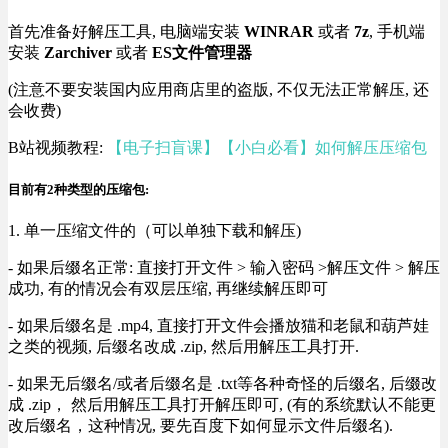
首先准备好解压工具, 电脑端安装
WINRAR
或者
7z
, 手机端
安装
Zarchiver
或者
ES文件管理器
(注意不要安装国内应用商店里的盗版, 不仅无法正常解压, 还
会收费)
B站视频教程:
【电子扫盲课】【小白必看】如何解压压缩包
目前有2种类型的压缩包:
1. 单一压缩文件的（可以单独下载和解压)
- 如果后缀名正常: 直接打开文件 > 输入密码 >解压文件 > 解压
成功, 有的情况会有双层压缩, 再继续解压即可
- 如果后缀名是 .mp4, 直接打开文件会播放猫和老鼠和葫芦娃
之类的视频, 后缀名改成 .zip, 然后用解压工具打开.
- 如果无后缀名/或者后缀名是 .txt等各种奇怪的后缀名, 后缀改
成 .zip， 然后用解压工具打开解压即可, (有的系统默认不能更
改后缀名，这种情况, 要先百度下如何显示文件后缀名).