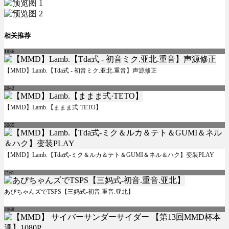
相关推荐
1836
【MMD】Lamb.【Tda式 - 初音ミク.亚北.重音】声源修正
2042
【MMD】Lamb.【ままま式·TETO】
3085
【MMD】Lamb.【Tda式-ミク＆ルカ＆テト＆GUMI＆ネル＆ハク】变装PLAY
2161
あぴちゃんズでTSPS【三妈式-初音.重音.亚北】
2068