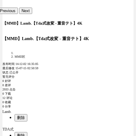
Previous
Next
【MMD】Lamb.【Tda式改変 - 重音テト】4K
【MMD】Lamb.【Tda式改変 - 重音テト】4K
MMD区
发布时间 14-12-02 16:35:05
最后修改 15-07-15 02:50:59
状态 已公开
暂无评分
0 好评
0 差评
2933 点击
0 下载
12 评论
0 收藏
0 分享
Lamb.
删除
TDA式
删除