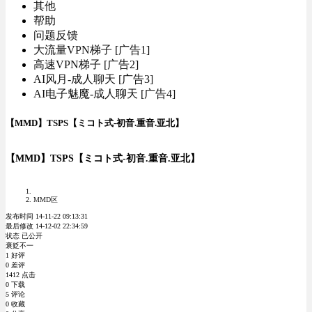
其他
帮助
问题反馈
大流量VPN梯子 [广告1]
高速VPN梯子 [广告2]
AI风月-成人聊天 [广告3]
AI电子魅魔-成人聊天 [广告4]
【MMD】TSPS【ミコト式-初音.重音.亚北】
【MMD】TSPS【ミコト式-初音.重音.亚北】
MMD区
发布时间 14-11-22 09:13:31
最后修改 14-12-02 22:34:59
状态 已公开
褒贬不一
1 好评
0 差评
1412 点击
0 下载
5 评论
0 收藏