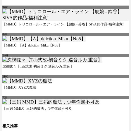
3406
【MMD】トリコロール・エア・ライン 【舰娘 - 鈴谷】SIVA的作品-福利注意!
848
【MMD】【A】ddiction_Miku【No5】
2461
虎視眈々【Tda式改-初音ミク.巡音ルカ.重音】
2100
【MMD】XYZの魔法
705
【三妈 MMD】三妈的魔法，少年你遥不可及
相关推荐