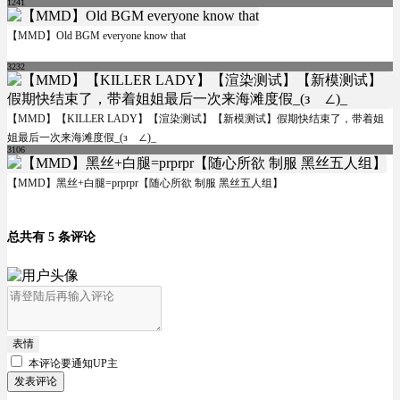
1241
【MMD】Old BGM everyone know that
3232
【MMD】【KILLER LADY】【渲染测试】【新模测试】假期快结束了，带着姐
姐最后一次来海滩度假_(зゝ∠)_
3106
【MMD】黑丝+白腿=prprpr【随心所欲 制服 黑丝五人组】
总共有 5 条评论
表情
本评论要
通知UP主
发表评论