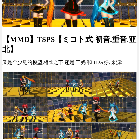
【MMD】TSPS【ミコト式-初音.重音.亚
北】
又是个少见的模型,相比之下 还是 三妈 和 TDA好, 来源: