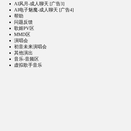
AI风月-成人聊天 [广告3]
AI电子魅魔-成人聊天 [广告4]
帮助
问题反馈
歌姬PV区
MMD区
演唱会
初音未来演唱会
其他演出
音乐-音频区
虚拟歌手音乐
普通歌手音乐
有声小说-广播剧
同人音声-ASMR [全年龄]
其他音频资源
动漫区
日本动画
国产动画
欧美动画
漫画区
日韩漫画