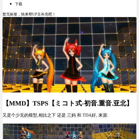
下载
暂无标签，快来帮UP主补充吧！
【MMD】TSPS【ミコト式-初音.重音.亚北】
又是个少见的模型,相比之下 还是 三妈 和 TDA好, 来源: