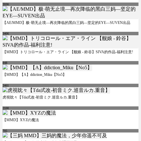
2036
【AE/MMD】极·萌无止境—再次降临的黑白三妈—坚定的EYE—SUVEN出品
3406
【MMD】トリコロール・エア・ライン 【舰娘 - 鈴谷】SIVA的作品-福利注意!
848
【MMD】【A】ddiction_Miku【No5】
2461
虎視眈々【Tda式改-初音ミク.巡音ルカ.重音】
2100
【MMD】XYZの魔法
705