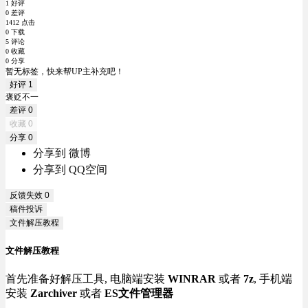
1 好评
0 差评
1412 点击
0 下载
5 评论
0 收藏
0 分享
暂无标签，快来帮UP主补充吧！
好评
1
褒贬不一
差评
0
收藏
0
分享
0
分享到 微博
分享到 QQ空间
反馈失效
0
稿件投诉
文件解压教程
文件解压教程
首先准备好解压工具, 电脑端安装
WINRAR
或者
7z
, 手机端
安装
Zarchiver
或者
ES文件管理器