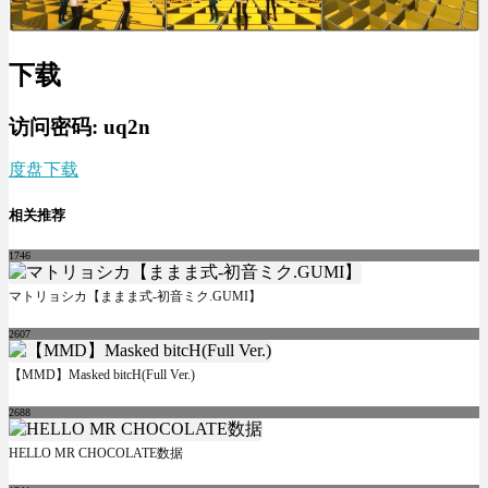
下载
访问密码: uq2n
度盘下载
相关推荐
1746
マトリョシカ【ままま式-初音ミク.GUMI】
2607
【MMD】Masked bitcH(Full Ver.)
2688
HELLO MR CHOCOLATE数据