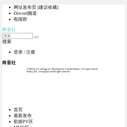
网址发布页 [建议收藏]
Discord频道
电报群
终音社
搜索
登录 / 注册
终音社
© SEGA / © Craft Egg Inc. Developed by Colorful Palette / © Crypton Future
Media, INC. www.piapro.netAll rights reserved.
首页
最新发布
歌姬PV区