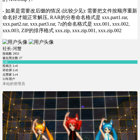
- 如果是需要改后缀的情况 (比较少见): 需要把文件按顺序重新
命名好才能正常解压, RAR的分卷命名格式是 xxx.part1.rar,
xxx.part2.rar, xxx.part3.rar, 7z的命名格式是 xxx.001, xxx.002,
xxx.003, ZIP的排序格式 xxx.zip, xxx.zip.001, xxx.zip.002
社长-河蟹
投稿数
2953
被拉黑次数
27
Lv6
投稿主 Lv6
评价师 Lv6
点赞家 Lv4
12年用户
本站的管理员