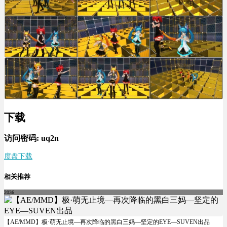
下载
访问密码: uq2n
度盘下载
相关推荐
2036
【AE/MMD】极·萌无止境—再次降临的黑白三妈—坚定的EYE—SUVEN出品