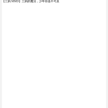
【三妈 MMD】三妈的魔法，少年你遥不可及