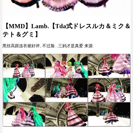
【MMD】Lamb.【Tda式ドレスルカ＆ミク＆
テト＆グミ】
黑丝高跟连衣裙好评, 不过脸...三妈才是真爱 来源: