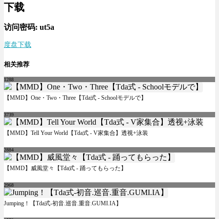
下载
访问密码: ut5a
度盘下载
相关推荐
1288
【MMD】One・Two・Three【Tda式 - Schoolモデルで】
3739
【MMD】Tell Your World【Tda式 - V家集合】透视+泳装
2884
【MMD】威風堂々【Tda式 - 踊ってもらった】
2968
Jumping！【Tda式-初音.巡音.重音.GUMI.IA】