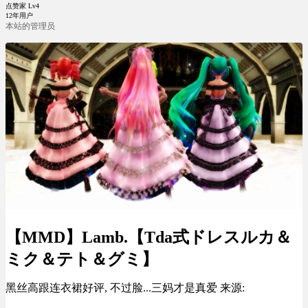
点赞家 Lv4
12年用户
本站的管理员
【MMD】Lamb.【Tda式ドレスルカ＆
ミク＆テト＆グミ】
黑丝高跟连衣裙好评, 不过脸...三妈才是真爱 来源: