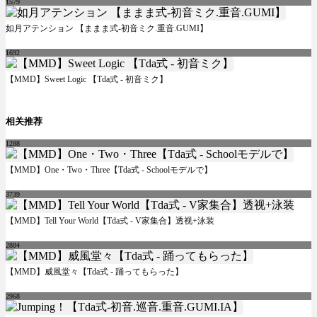
1579
如月アテンション 【ままま式-初音ミク.重音.GUMI】
1692
【MMD】Sweet Logic 【Tda式 - 初音ミク】
相关推荐
1288
【MMD】One・Two・Three【Tda式 - Schoolモデルで】
3739
【MMD】Tell Your World【Tda式 - V家集合】透视+泳装
2884
【MMD】威風堂々【Tda式 - 踊ってもらった】
2968