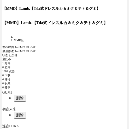
【MMD】Lamb.【Tda式ドレスルカ＆ミク＆テト＆グミ】
【MMD】Lamb.【Tda式ドレスルカ＆ミク＆テト＆グミ】
MMD区
发布时间 14-11-23 03:55:05
最后修改 14-11-23 03:55:05
状态 已公开
褒贬不一
1 好评
0 差评
1681 点击
0 下载
4 评论
0 收藏
0 分享
GUMI
删除
初音未来
删除
巡音LUKA