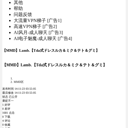
其他
帮助
问题反馈
大流量VPN梯子 [广告1]
高速VPN梯子 [广告2]
AI风月-成人聊天 [广告3]
AI电子魅魔-成人聊天 [广告4]
【MMD】Lamb.【Tda式ドレスルカ＆ミク＆テト＆グミ】
【MMD】Lamb.【Tda式ドレスルカ＆ミク＆テト＆グミ】
MMD区
发布时间 14-11-23 03:55:05
最后修改 14-11-23 03:55:05
状态 已公开
褒贬不一
1 好评
0 差评
1681 点击
0 下载
4 评论
0 收藏