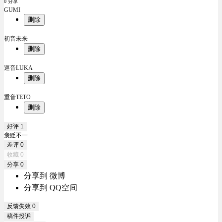
0 分享
GUMI
删除
初音未来
删除
巡音LUKA
删除
重音TETO
删除
好评
1
褒贬不一
差评
0
收藏
0
分享
0
分享到 微博
分享到 QQ空间
反馈失效
0
稿件投诉