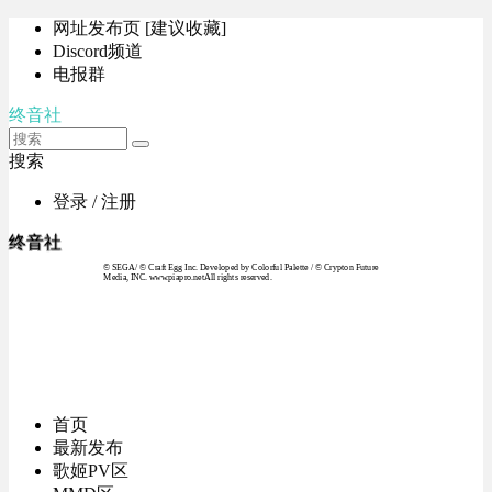
网址发布页 [建议收藏]
Discord频道
电报群
终音社
搜索
登录 / 注册
终音社
© SEGA / © Craft Egg Inc. Developed by Colorful Palette / © Crypton Future
Media, INC. www.piapro.netAll rights reserved.
首页
最新发布
歌姬PV区