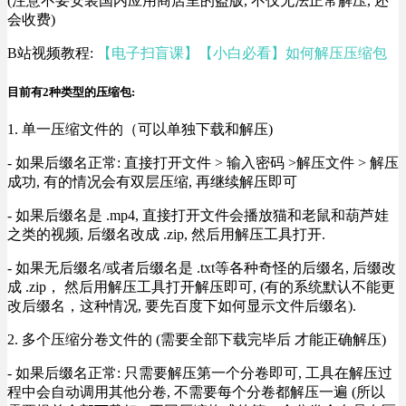
(注意不要安装国内应用商店里的盗版, 不仅无法正常解压, 还
会收费)
B站视频教程:
【电子扫盲课】【小白必看】如何解压压缩包
目前有2种类型的压缩包:
1. 单一压缩文件的（可以单独下载和解压)
- 如果后缀名正常: 直接打开文件 > 输入密码 >解压文件 > 解压
成功, 有的情况会有双层压缩, 再继续解压即可
- 如果后缀名是 .mp4, 直接打开文件会播放猫和老鼠和葫芦娃
之类的视频, 后缀名改成 .zip, 然后用解压工具打开.
- 如果无后缀名/或者后缀名是 .txt等各种奇怪的后缀名, 后缀改
成 .zip， 然后用解压工具打开解压即可, (有的系统默认不能更
改后缀名，这种情况, 要先百度下如何显示文件后缀名).
2. 多个压缩分卷文件的 (需要全部下载完毕后 才能正确解压)
- 如果后缀名正常: 只需要解压第一个分卷即可, 工具在解压过
程中会自动调用其他分卷, 不需要每个分卷都解压一遍 (所以