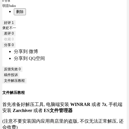
0 分享
弱音haku
删除
好评
1
褒贬不一
差评
0
收藏
0
分享
0
分享到 微博
分享到 QQ空间
反馈失效
0
稿件投诉
文件解压教程
文件解压教程
首先准备好解压工具, 电脑端安装
WINRAR
或者
7z
, 手机端
安装
Zarchiver
或者
ES文件管理器
(注意不要安装国内应用商店里的盗版, 不仅无法正常解压, 还
会收费)