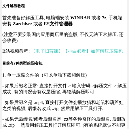
文件解压教程
首先准备好解压工具, 电脑端安装
WINRAR
或者
7z
, 手机端
安装
Zarchiver
或者
ES文件管理器
(注意不要安装国内应用商店里的盗版, 不仅无法正常解压, 还
会收费)
B站视频教程:
【电子扫盲课】【小白必看】如何解压压缩包
目前有2种类型的压缩包:
1. 单一压缩文件的（可以单独下载和解压)
- 如果后缀名正常: 直接打开文件 > 输入密码 >解压文件 > 解压
成功, 有的情况会有双层压缩, 再继续解压即可
- 如果后缀名是 .mp4, 直接打开文件会播放猫和老鼠和葫芦娃
之类的视频, 后缀名改成 .zip, 然后用解压工具打开.
- 如果无后缀名/或者后缀名是 .txt等各种奇怪的后缀名, 后缀改
成 .zip， 然后用解压工具打开解压即可, (有的系统默认不能更