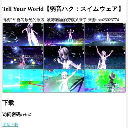
Tell Your World【弱音ハク：スイムウェア】
街机PV 喜闻乐见的泳装, 波涛汹涌的劳模又来了 来源: sm23023774
下载
访问密码: e6i2
度盘下载