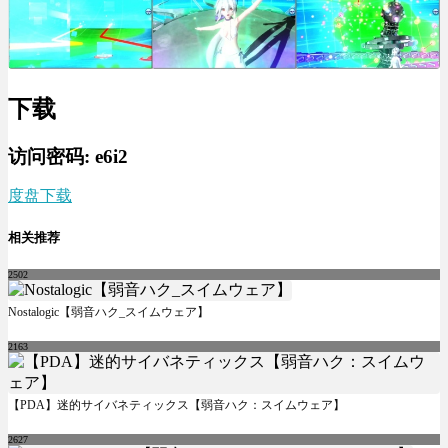
下载
访问密码: e6i2
度盘下载
相关推荐
2502
Nostalogic【弱音ハク_スイムウェア】
2163
【PDA】迷的サイバネティックス【弱音ハク：スイムウェア】
2627