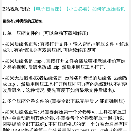
B站视频教程:
【电子扫盲课】【小白必看】如何解压压缩包
目前有2种类型的压缩包:
1. 单一压缩文件的（可以单独下载和解压)
- 如果后缀名正常: 直接打开文件 > 输入密码 >解压文件 > 解压
成功, 有的情况会有双层压缩, 再继续解压即可
- 如果后缀名是 .mp4, 直接打开文件会播放猫和老鼠和葫芦娃
之类的视频, 后缀名改成 .zip, 然后用解压工具打开.
- 如果无后缀名/或者后缀名是 .txt等各种奇怪的后缀名, 后缀改
成 .zip， 然后用解压工具打开解压即可, (有的系统默认不能更
改后缀名，这种情况, 要先百度下如何显示文件后缀名).
2. 多个压缩分卷文件的 (需要全部下载完毕后 才能正确解压)
- 如果后缀名正常: 只需要解压第一个分卷即可, 工具在解压过
程中会自动调用其他分卷, 不需要每个分卷都解压一遍 (所以
需要提前全部下载好), 不同压缩格式的第一个分卷命名是有区
别的 (RAR格式的第一个分卷是叫 xxx.part1.rar , 7z格式的第一