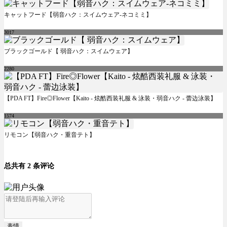
キャットフード【弱音ハク：スイムウェア-ネコミミ】
3017
ブラックゴールド【 弱音ハク：スイムウェア】
2280
【PDA FT】Fire◎Flower【Kaito - 炫酷西装礼服 & 泳装・弱音ハク - 蕾边泳装】
1574
リモコン【弱音ハク・重音テト】
总共有 2 条评论
表情