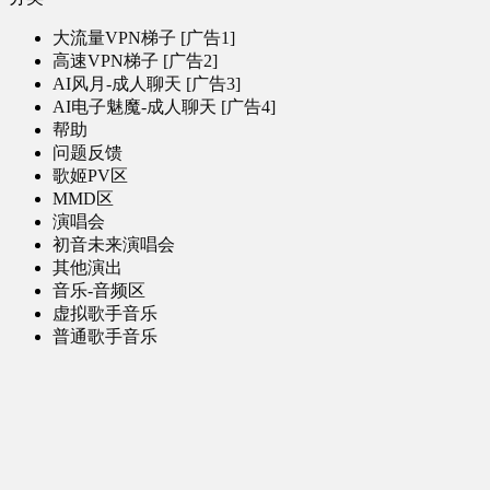
大流量VPN梯子 [广告1]
高速VPN梯子 [广告2]
AI风月-成人聊天 [广告3]
AI电子魅魔-成人聊天 [广告4]
帮助
问题反馈
歌姬PV区
MMD区
演唱会
初音未来演唱会
其他演出
音乐-音频区
虚拟歌手音乐
普通歌手音乐
有声小说-广播剧
同人音声-ASMR [全年龄]
其他音频资源
动漫区
日本动画
国产动画