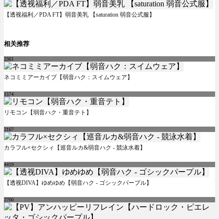
【透视福利／PDA FT】弱音美乳 【saturation 弱音公式服】
相关推荐
2361
ネコミミアーカイブ【弱音ハク：スイムウェア】
1574
リモコン【弱音ハク・重音テト】
2167
カラフル×セクシィ【巡音ルカ&弱音ハク - 競泳水着】
4419
【透视DIVA】ゆめゆめ【弱音ハク - ゴシックパープル】
2700