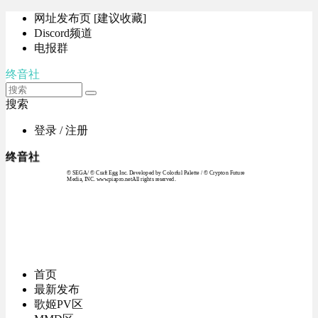
网址发布页 [建议收藏]
Discord频道
电报群
终音社
搜索
登录 / 注册
终音社
© SEGA / © Craft Egg Inc. Developed by Colorful Palette / © Crypton Future
Media, INC. www.piapro.netAll rights reserved.
首页
最新发布
歌姬PV区