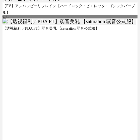
【PV】アンハッピーリフレイン【ハードロック・ピエレッタ・ゴシックパープ
ル】
6171
【透视福利／PDA FT】弱音美乳 【saturation 弱音公式服】