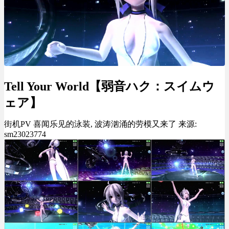
Tell Your World【弱音ハク：スイムウ
ェア】
街机PV 喜闻乐见的泳装, 波涛汹涌的劳模又来了 来源:
sm23023774