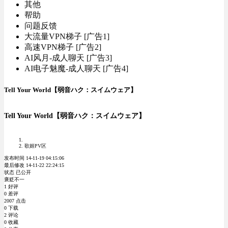
其他
帮助
问题反馈
大流量VPN梯子 [广告1]
高速VPN梯子 [广告2]
AI风月-成人聊天 [广告3]
AI电子魅魔-成人聊天 [广告4]
Tell Your World【弱音ハク：スイムウェア】
Tell Your World【弱音ハク：スイムウェア】
歌姬PV区
发布时间 14-11-19 04:15:06
最后修改 14-11-22 22:24:15
状态 已公开
褒贬不一
1 好评
0 差评
2007 点击
0 下载
2 评论
0 收藏