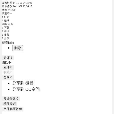
发布时间 14-11-19 04:15:06
最后修改 14-11-22 22:24:15
状态 已公开
褒贬不一
1 好评
0 差评
2007 点击
0 下载
2 评论
0 收藏
0 分享
弱音haku
删除
好评
1
褒贬不一
差评
0
收藏
0
分享
0
分享到 微博
分享到 QQ空间
反馈失效
0
稿件投诉
文件解压教程