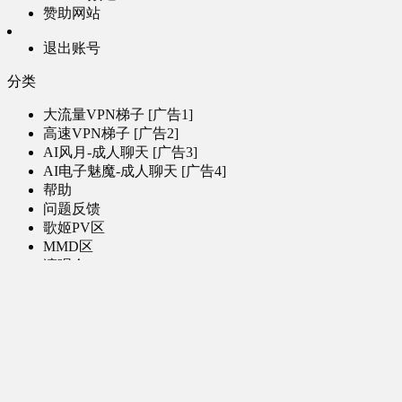
赞助网站
退出账号
分类
大流量VPN梯子 [广告1]
高速VPN梯子 [广告2]
AI风月-成人聊天 [广告3]
AI电子魅魔-成人聊天 [广告4]
帮助
问题反馈
歌姬PV区
MMD区
演唱会
初音未来演唱会
其他演出
音乐-音频区
虚拟歌手音乐
普通歌手音乐
有声小说-广播剧
同人音声-ASMR [全年龄]