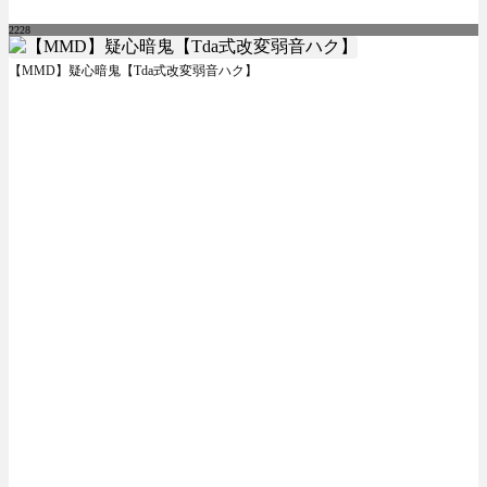
2228
【MMD】疑心暗鬼【Tda式改変弱音ハク】