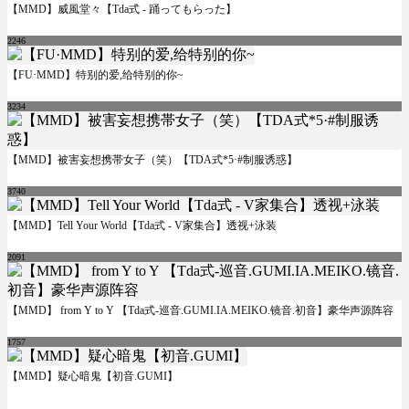
【MMD】威風堂々【Tda式 - 踊ってもらった】
2246
【FU·MMD】特别的爱,给特别的你~
3234
【MMD】被害妄想携帯女子（笑）【TDA式*5·#制服诱惑】
3740
【MMD】Tell Your World【Tda式 - V家集合】透视+泳装
2091
【MMD】 from Y to Y 【Tda式-巡音.GUMI.IA.MEIKO.镜音.初音】豪华声源阵容
1757
【MMD】疑心暗鬼【初音.GUMI】