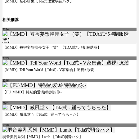
【MMD】疑心暗鬼【Tda式改変弱音ハク】
相关推荐
3234
【MMD】被害妄想携帯女子（笑）【TDA式*5·#制服诱惑】
3739
【MMD】Tell Your World【Tda式 - V家集合】透视+泳装
2246
【FU·MMD】特别的爱,给特别的你~
2884
【MMD】威風堂々【Tda式 - 踊ってもらった】
5278
弱音美乳系列【MMD】Lamb.【Tda式弱音ハク】