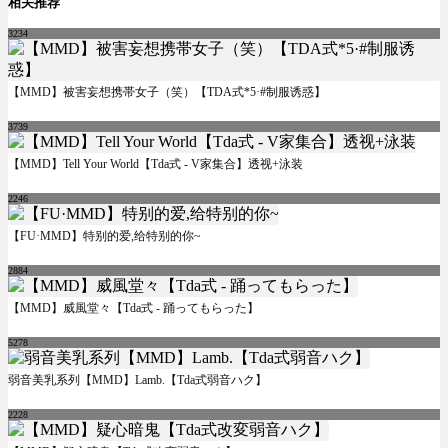
相关推荐
3234
【MMD】被害妄想携帯女子（笑）【TDA式*5·#制服诱惑】
3739
【MMD】Tell Your World【Tda式 - V家集合】透视+泳装
2246
【FU·MMD】特别的爱,给特别的你~
2884
【MMD】威風堂々【Tda式 - 踊ってもらった】
5278
弱音美乳系列【MMD】Lamb.【Tda式弱音ハク】
2228