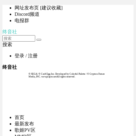
网址发布页 [建议收藏]
Discord频道
电报群
终音社
搜索
登录 / 注册
终音社
© SEGA / © Craft Egg Inc. Developed by Colorful Palette / © Crypton Future
Media, INC. www.piapro.netAll rights reserved.
首页
最新发布
歌姬PV区