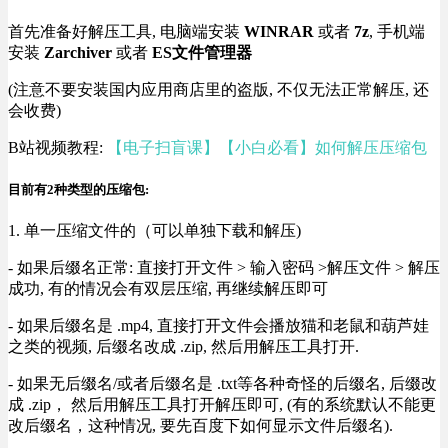
首先准备好解压工具, 电脑端安装
WINRAR
或者
7z
, 手机端
安装
Zarchiver
或者
ES文件管理器
(注意不要安装国内应用商店里的盗版, 不仅无法正常解压, 还
会收费)
B站视频教程:
【电子扫盲课】【小白必看】如何解压压缩包
目前有2种类型的压缩包:
1. 单一压缩文件的（可以单独下载和解压)
- 如果后缀名正常: 直接打开文件 > 输入密码 >解压文件 > 解压
成功, 有的情况会有双层压缩, 再继续解压即可
- 如果后缀名是 .mp4, 直接打开文件会播放猫和老鼠和葫芦娃
之类的视频, 后缀名改成 .zip, 然后用解压工具打开.
- 如果无后缀名/或者后缀名是 .txt等各种奇怪的后缀名, 后缀改
成 .zip， 然后用解压工具打开解压即可, (有的系统默认不能更
改后缀名，这种情况, 要先百度下如何显示文件后缀名).