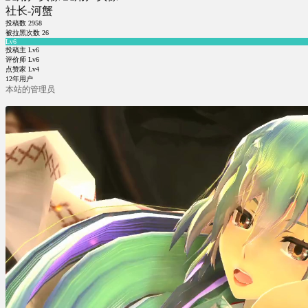
社长-河蟹
投稿数
2958
被拉黑次数
26
Lv6
投稿主 Lv6
评价师 Lv6
点赞家 Lv4
12年用户
本站的管理员