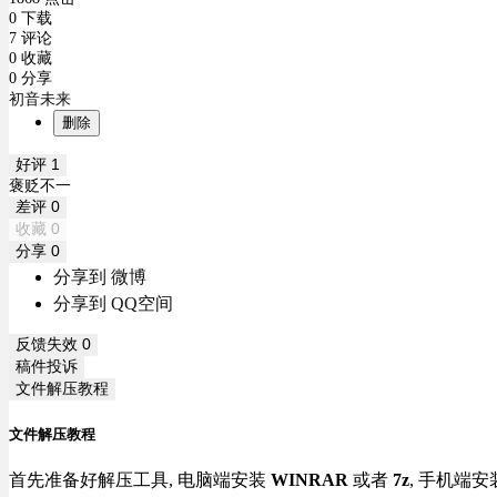
0 下载
7 评论
0 收藏
0 分享
初音未来
删除
好评
1
褒贬不一
差评
0
收藏
0
分享
0
分享到 微博
分享到 QQ空间
反馈失效
0
稿件投诉
文件解压教程
文件解压教程
首先准备好解压工具, 电脑端安装
WINRAR
或者
7z
, 手机端安