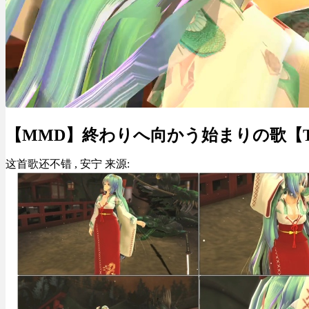
【MMD】終わりへ向かう始まりの歌【Td
这首歌还不错 , 安宁 来源: