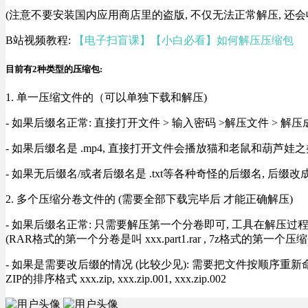
(注意不要安装国内应用商店里的盗版, 不仅无法正常解压, 还会
B站视频教程:
【电子扫盲课】【小白必看】如何解压压缩包
目前有2种类型的压缩包:
1. 单一压缩文件的（可以单独下载和解压)
- 如果后缀名正常: 直接打开文件 > 输入密码 >解压文件 > 
- 如果后缀名是 .mp4, 直接打开文件会播放猫和老鼠和葫芦娃之类
- 如果无后缀名/或者后缀名是 .txt等各种奇怪的后缀名, 后缀
2. 多个压缩分卷文件的 (需要全部下载完毕后 才能正确解压)
- 如果后缀名正常: 只需要解压第一个分卷即可, 工具在解压
(RAR格式的第一个分卷是叫 xxx.part1.rar , 7z格式的第一个压缩
- 如果是需要改后缀的情况 (比较少见): 需要把文件按顺序重新命名好才能正常解压, RA
ZIP的排序格式 xxx.zip, xxx.zip.001, xxx.zip.002