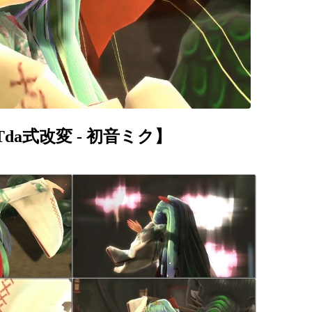
a式改変 - 初音ミク】