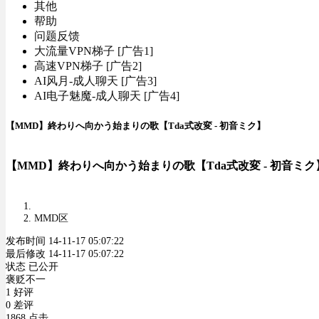
其他
帮助
问题反馈
大流量VPN梯子 [广告1]
高速VPN梯子 [广告2]
AI风月-成人聊天 [广告3]
AI电子魅魔-成人聊天 [广告4]
【MMD】終わりへ向かう始まりの歌【Tda式改変 - 初音ミク】
【MMD】終わりへ向かう始まりの歌【Tda式改変 - 初音ミク
MMD区
发布时间 14-11-17 05:07:22
最后修改 14-11-17 05:07:22
状态 已公开
褒贬不一
1 好评
0 差评
1868 点击