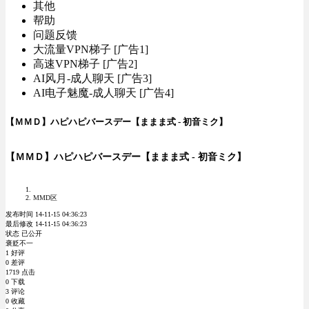
其他
帮助
问题反馈
大流量VPN梯子 [广告1]
高速VPN梯子 [广告2]
AI风月-成人聊天 [广告3]
AI电子魅魔-成人聊天 [广告4]
【ＭＭＤ】ハピハピバースデー【ままま式 - 初音ミク】
【ＭＭＤ】ハピハピバースデー【ままま式 - 初音ミク】
MMD区
发布时间 14-11-15 04:36:23
最后修改 14-11-15 04:36:23
状态 已公开
褒贬不一
1 好评
0 差评
1719 点击
0 下载
3 评论
0 收藏