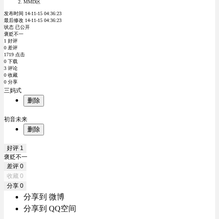
MMD区
发布时间 14-11-15 04:36:23
最后修改 14-11-15 04:36:23
状态 已公开
褒贬不一
1 好评
0 差评
1719 点击
0 下载
3 评论
0 收藏
0 分享
三妈式
删除
初音未来
删除
好评
1
褒贬不一
差评
0
收藏
0
分享
0
分享到 微博
分享到 QQ空间