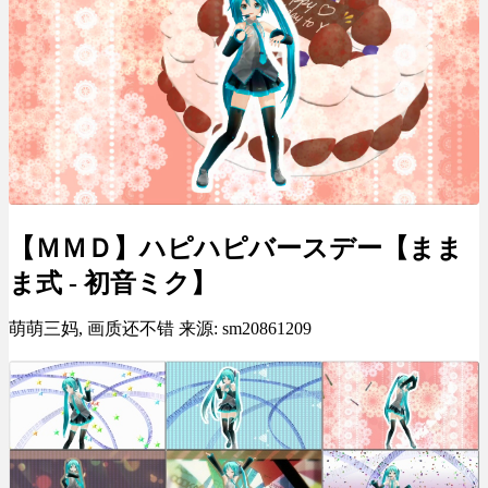
【ＭＭＤ】ハピハピバースデー【まま
ま式 - 初音ミク】
萌萌三妈, 画质还不错 来源: sm20861209