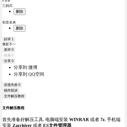
0 分享
三妈式
删除
初音未来
删除
好评
1
褒贬不一
差评
0
收藏
0
分享
0
分享到 微博
分享到 QQ空间
反馈失效
0
稿件投诉
文件解压教程
文件解压教程
首先准备好解压工具, 电脑端安装
WINRAR
或者
7z
, 手机端
安装
Zarchiver
或者
ES文件管理器