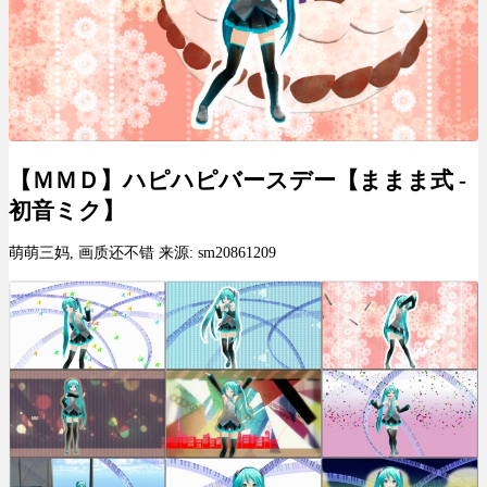
【ＭＭＤ】ハピハピバースデー【ままま式 -
初音ミク】
萌萌三妈, 画质还不错 来源: sm20861209