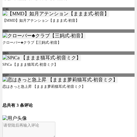
1746
【MMD】如月アテンション【ままま式-初音】
1691
クローバー♣クラブ【三妈式-初音】
1865
SPiCa 【ままま猫耳式-初音ミク】
1557
恋はきっと急上昇 【ままま萝莉猫耳式-初音ミク】
总共有 3 条评论