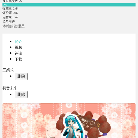
被拉黑次数
26
Lv6
投稿主 Lv6
评价师 Lv6
点赞家 Lv4
12年用户
本站的管理员
简介
视频
评论
下载
三妈式
删除
初音未来
删除