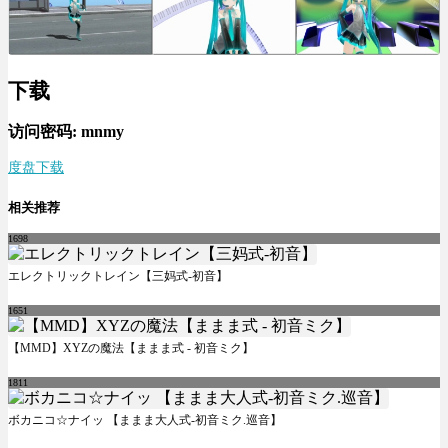
下载
访问密码: mnmy
度盘下载
相关推荐
1698
エレクトリックトレイン【三妈式-初音】
1651
【MMD】XYZの魔法【ままま式 - 初音ミク】
1811
ボカニコ☆ナイッ 【ままま大人式-初音ミク.巡音】