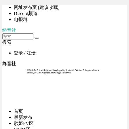
网址发布页 [建议收藏]
Discord频道
电报群
终音社
搜索
登录 / 注册
终音社
© SEGA / © Craft Egg Inc. Developed by Colorful Palette / © Crypton Future
Media, INC. www.piapro.netAll rights reserved.
首页
最新发布
歌姬PV区