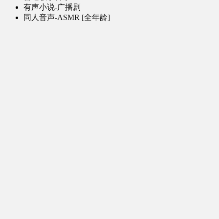
有声小说-广播剧
同人音声-ASMR [全年龄]
其他音频资源
动漫区
日本动画
国产动画
欧美动画
漫画区
日韩漫画
国产漫画
欧美漫画
小说-读物区
网文小说
日式轻小说
其他读物
图片区
ACG图片 [全年龄]
其他图片
AI图片 [全年龄]
游戏区
PC-游戏