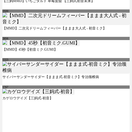
【三妈MMD】いちごタルト 草莓蛋挞 【三妈式初音未来】
1920
【MMD】二次元ドリームフィーバー【ままま大人式 - 初音ミク】
2856
【MMD】45秒【初音ミク.GUMI】
1553
サイバーサンダーサイダー【ままま式-初音ミク】专治颈椎病
1767
カゲロウデイズ【三妈式-初音】