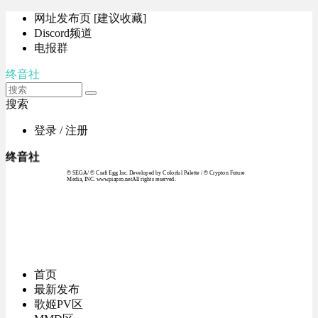
网址发布页 [建议收藏]
Discord频道
电报群
终音社
搜索
登录 / 注册
终音社
© SEGA / © Craft Egg Inc. Developed by Colorful Palette / © Crypton Future
Media, INC. www.piapro.netAll rights reserved.
首页
最新发布
歌姬PV区