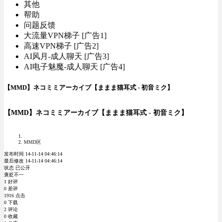
其他
帮助
问题反馈
大流量VPN梯子 [广告1]
高速VPN梯子 [广告2]
AI风月-成人聊天 [广告3]
AI电子魅魔-成人聊天 [广告4]
【MMD】ネコミミアーカイブ【ままま猫耳式 - 初音ミク】
【MMD】ネコミミアーカイブ【ままま猫耳式 - 初音ミク】
MMD区
发布时间 14-11-14 04:46:14
最后修改 14-11-14 04:46:14
状态 已公开
褒贬不一
1 好评
0 差评
1916 点击
0 下载
2 评论
0 收藏