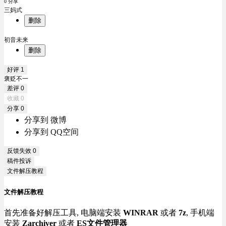
0 分享
三妈式
删除
初音未来
删除
好评
1
褒贬不一
差评
0
收藏
0
分享
0
分享到 微博
分享到 QQ空间
反馈失效
0
稿件投诉
文件解压教程
文件解压教程
首先准备好解压工具, 电脑端安装
WINRAR
或者
7z
, 手机端
安装
Zarchiver
或者
ES文件管理器