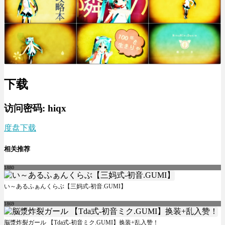
下载
访问密码: hiqx
度盘下载
相关推荐
1880
い～あるふぁんくらぶ【三妈式-初音.GUMI】
1869
脳漿炸裂ガール 【Tda式-初音ミク.GUMI】换装+乱入赞！