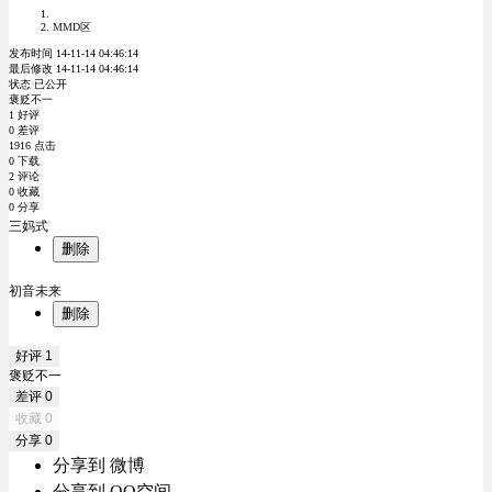
MMD区
发布时间 14-11-14 04:46:14
最后修改 14-11-14 04:46:14
状态 已公开
褒贬不一
1 好评
0 差评
1916 点击
0 下载
2 评论
0 收藏
0 分享
三妈式
删除
初音未来
删除
好评
1
褒贬不一
差评
0
收藏
0
分享
0
分享到 微博
分享到 QQ空间