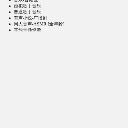
虚拟歌手音乐
普通歌手音乐
有声小说-广播剧
同人音声-ASMR [全年龄]
其他音频资源
动漫区
日本动画
国产动画
欧美动画
漫画区
日韩漫画
国产漫画
欧美漫画
小说-读物区
网文小说
日式轻小说
其他读物
图片区
ACG图片 [全年龄]
其他图片
AI图片 [全年龄]