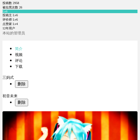
投稿数
2958
被拉黑次数
26
Lv6
投稿主 Lv6
评价师 Lv6
点赞家 Lv4
12年用户
本站的管理员
简介
视频
评论
下载
三妈式
删除
初音未来
删除