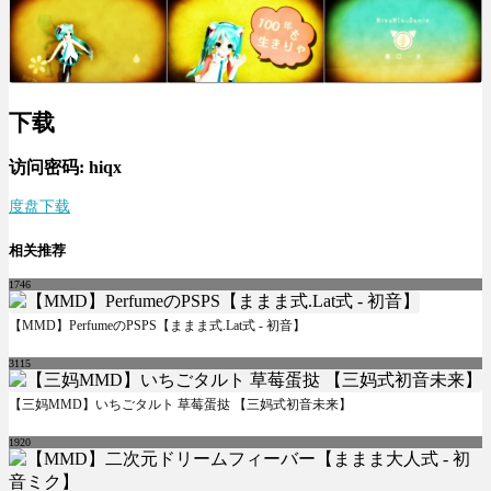
下载
访问密码: hiqx
度盘下载
相关推荐
1746
【MMD】PerfumeのPSPS【ままま式.Lat式 - 初音】
3115
【三妈MMD】いちごタルト 草莓蛋挞 【三妈式初音未来】
1920