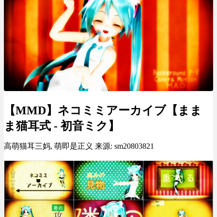
【MMD】ネコミミアーカイブ【まま
ま猫耳式 - 初音ミク】
高萌猫耳三妈, 萌即是正义 来源: sm20803821