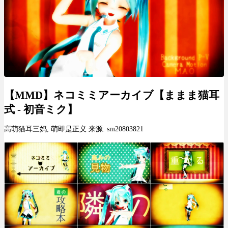
【MMD】ネコミミアーカイブ【ままま猫耳
式 - 初音ミク】
高萌猫耳三妈, 萌即是正义 来源: sm20803821