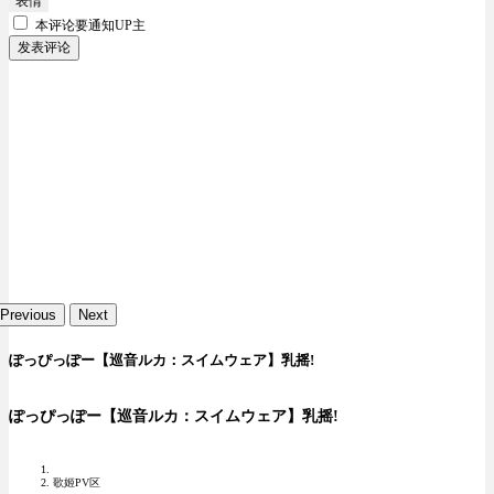
表情
本评论要
通知UP主
发表评论
Previous
Next
ぽっぴっぽー【巡音ルカ：スイムウェア】乳摇!
ぽっぴっぽー【巡音ルカ：スイムウェア】乳摇!
歌姬PV区