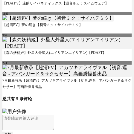
【PDA PV】迷的サイバネティックス【巡音ルカ：スイムウェア】
1883
【超清PV】夢の続き【初音ミク：サイハテミク】
986
【森の妖精姬】外星人外星人(エイリアンエイリアン)【PDAFT】
2243
7月最新收录【超清PV】アカツキアライヴァル【初音.巡音 - アバンガード＆サク
セサー】高画质怪兽出品
总共有 5 条评论