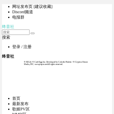
网址发布页 [建议收藏]
Discord频道
电报群
终音社
搜索
登录 / 注册
终音社
© SEGA / © Craft Egg Inc. Developed by Colorful Palette / © Crypton Future
Media, INC. www.piapro.netAll rights reserved.
首页
最新发布
歌姬PV区