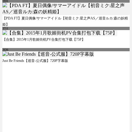
1931
【PDA FT】夏日偶像/サマーアイドル【初音ミク:星之声AS／巡音ルカ:森の妖精
姫】
3711
【合集】2015年1月歌姬街机PV合集打包下载【75P】
2636
Just Be Friends【巡音-公式服】720P字幕版