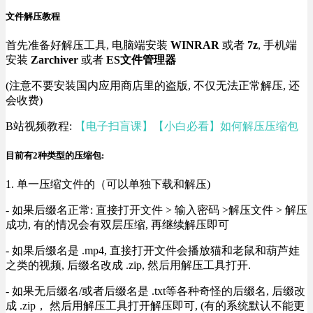
文件解压教程
首先准备好解压工具, 电脑端安装
WINRAR
或者
7z
, 手机端
安装
Zarchiver
或者
ES文件管理器
(注意不要安装国内应用商店里的盗版, 不仅无法正常解压, 还
会收费)
B站视频教程:
【电子扫盲课】【小白必看】如何解压压缩包
目前有2种类型的压缩包:
1. 单一压缩文件的（可以单独下载和解压)
- 如果后缀名正常: 直接打开文件 > 输入密码 >解压文件 > 解压
成功, 有的情况会有双层压缩, 再继续解压即可
- 如果后缀名是 .mp4, 直接打开文件会播放猫和老鼠和葫芦娃
之类的视频, 后缀名改成 .zip, 然后用解压工具打开.
- 如果无后缀名/或者后缀名是 .txt等各种奇怪的后缀名, 后缀改
成 .zip， 然后用解压工具打开解压即可, (有的系统默认不能更