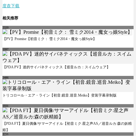
度盘下载
相关推荐
2320
【PV】Promise【初音ミク： 雪ミク2014・魔女っ娘Style】
1997
【PDA PV】迷的サイバネティックス【巡音ルカ：スイムウェア】
2486
トリコロール・エア・ライン【初音.鏡音.巡音.Meiko】变装字幕录制版
1931
【PDA FT】夏日偶像/サマーアイドル【初音ミク:星之声AS／巡音ルカ:森の妖精
姫】
3711