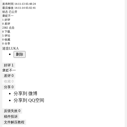
发布时间 14-11-13 05:48:24
最后修改 14-11-14 05:02:41
状态 已公开
褒贬不一
1 好评
0 差评
2382 点击
0 下载
5 评论
0 收藏
0 分享
巡音LUKA
删除
好评
1
褒贬不一
差评
0
收藏
0
分享
0
分享到 微博
分享到 QQ空间
反馈失效
0
稿件投诉
文件解压教程