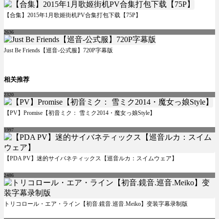
【合集】2015年1月歌姬街机PV合集打包下载【75P】
2636
Just Be Friends【巡音-公式服】720P字幕版
相关推荐
2320
【PV】Promise【初音ミク： 雪ミク2014・魔女っ娘Style】
1997
【PDA PV】迷的サイバネティックス【巡音ルカ：スイムウェア】
2486
トリコロール・エア・ライン【初音.鏡音.巡音.Meiko】变装字幕录制版