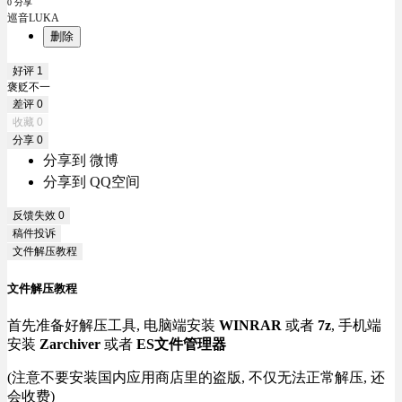
0 分享
巡音LUKA
删除
好评
1
褒贬不一
差评
0
收藏
0
分享
0
分享到 微博
分享到 QQ空间
反馈失效
0
稿件投诉
文件解压教程
文件解压教程
首先准备好解压工具, 电脑端安装
WINRAR
或者
7z
, 手机端
安装
Zarchiver
或者
ES文件管理器
(注意不要安装国内应用商店里的盗版, 不仅无法正常解压, 还
会收费)