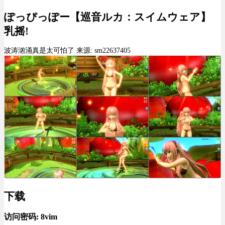
ぽっぴっぽー【巡音ルカ：スイムウェア】
乳摇!
波涛汹涌真是太可怕了 来源: sm22637405
下载
访问密码: 8vim