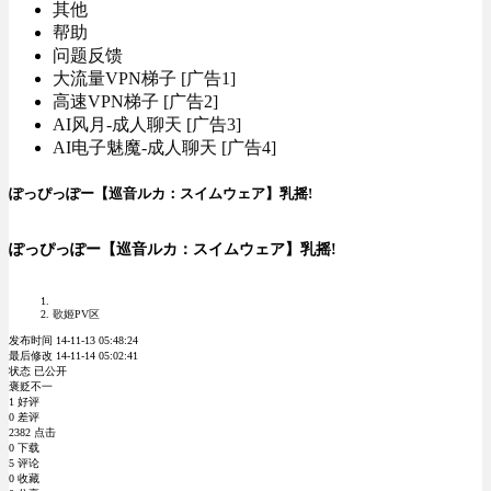
其他
帮助
问题反馈
大流量VPN梯子 [广告1]
高速VPN梯子 [广告2]
AI风月-成人聊天 [广告3]
AI电子魅魔-成人聊天 [广告4]
ぽっぴっぽー【巡音ルカ：スイムウェア】乳摇!
ぽっぴっぽー【巡音ルカ：スイムウェア】乳摇!
歌姬PV区
发布时间 14-11-13 05:48:24
最后修改 14-11-14 05:02:41
状态 已公开
褒贬不一
1 好评
0 差评
2382 点击
0 下载
5 评论
0 收藏