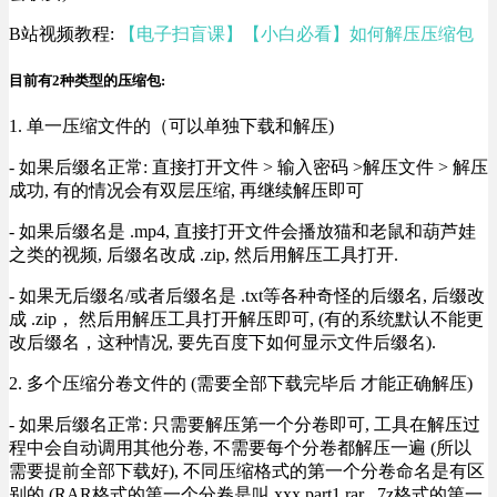
B站视频教程:
【电子扫盲课】【小白必看】如何解压压缩包
目前有2种类型的压缩包:
1. 单一压缩文件的（可以单独下载和解压)
- 如果后缀名正常: 直接打开文件 > 输入密码 >解压文件 > 解压
成功, 有的情况会有双层压缩, 再继续解压即可
- 如果后缀名是 .mp4, 直接打开文件会播放猫和老鼠和葫芦娃
之类的视频, 后缀名改成 .zip, 然后用解压工具打开.
- 如果无后缀名/或者后缀名是 .txt等各种奇怪的后缀名, 后缀改
成 .zip， 然后用解压工具打开解压即可, (有的系统默认不能更
改后缀名，这种情况, 要先百度下如何显示文件后缀名).
2. 多个压缩分卷文件的 (需要全部下载完毕后 才能正确解压)
- 如果后缀名正常: 只需要解压第一个分卷即可, 工具在解压过
程中会自动调用其他分卷, 不需要每个分卷都解压一遍 (所以
需要提前全部下载好), 不同压缩格式的第一个分卷命名是有区
别的 (RAR格式的第一个分卷是叫 xxx.part1.rar , 7z格式的第一