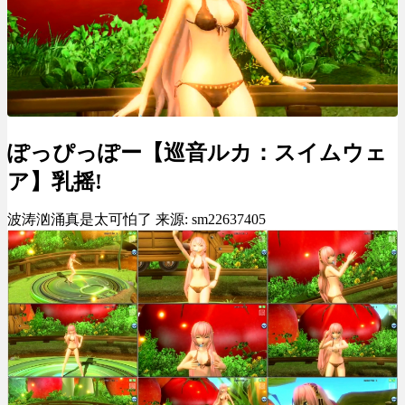
ぽっぴっぽー【巡音ルカ：スイムウェ
ア】乳摇!
波涛汹涌真是太可怕了 来源: sm22637405