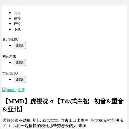
简介
视频
评论
下载
亚北NERU
删除
初音未来
删除
重音TETO
删除
【MMD】虎視眈々【Tda式白裙 - 初音&重音
&亚北】
这首歌很不错哦, 堪比 威风堂堂, 自古工口出燃曲 .祝大家光棍节快乐
了, 让我们一起愉快的烧死那些秀恩爱的人 来源: