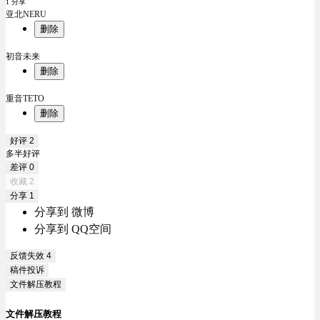
1 分享
亚北NERU
删除
初音未来
删除
重音TETO
删除
好评
2
多半好评
差评
0
收藏
2
分享
1
分享到 微博
分享到 QQ空间
反馈失效
4
稿件投诉
文件解压教程
文件解压教程