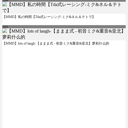
2536
【MMD】私の時間【Tda式レーシング-ミク&ネル＆テトで】
1642
【MMD】lots of laugh-【ままま式 - 初音ミク&重音&亚北】萝莉什么的