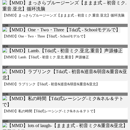
【MMD】まっさらブルージーンズ【ままま式 – 初音ミク.重音.亚北】循环洗脑
1288
【MMD】One・Two・Three【Tda式 - Schoolモデルで】
1836
【MMD】Lamb.【Tda式 - 初音ミク.亚北.重音】声源修正
3147
【MMD】ラブリンク【Tda式 - 初音&巡音&弱音&重音&亚北】
2536
【MMD】私の時間【Tda式レーシング-ミク&ネル＆テトで】
1642