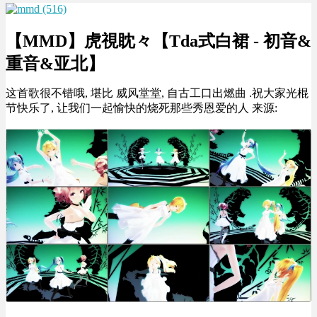
【MMD】虎視眈々【Tda式白裙 - 初音&
重音&亚北】
这首歌很不错哦, 堪比 威风堂堂, 自古工口出燃曲 .祝大家光棍
节快乐了, 让我们一起愉快的烧死那些秀恩爱的人 来源: