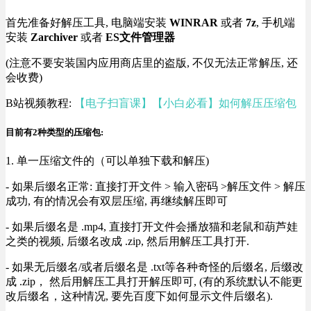
首先准备好解压工具, 电脑端安装
WINRAR
或者
7z
, 手机端
安装
Zarchiver
或者
ES文件管理器
(注意不要安装国内应用商店里的盗版, 不仅无法正常解压, 还
会收费)
B站视频教程:
【电子扫盲课】【小白必看】如何解压压缩包
目前有2种类型的压缩包:
1. 单一压缩文件的（可以单独下载和解压)
- 如果后缀名正常: 直接打开文件 > 输入密码 >解压文件 > 解压
成功, 有的情况会有双层压缩, 再继续解压即可
- 如果后缀名是 .mp4, 直接打开文件会播放猫和老鼠和葫芦娃
之类的视频, 后缀名改成 .zip, 然后用解压工具打开.
- 如果无后缀名/或者后缀名是 .txt等各种奇怪的后缀名, 后缀改
成 .zip， 然后用解压工具打开解压即可, (有的系统默认不能更
改后缀名，这种情况, 要先百度下如何显示文件后缀名).