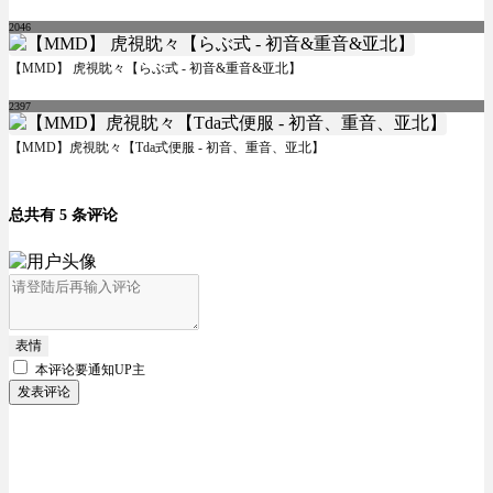
2046
【MMD】 虎視眈々【らぶ式 - 初音&重音&亚北】
2397
【MMD】虎視眈々【Tda式便服 - 初音、重音、亚北】
总共有 5 条评论
表情
本评论要
通知UP主
发表评论