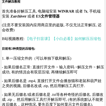
文件解压教程
首先准备好解压工具, 电脑端安装
WINRAR
或者
7z
, 手机端
安装
Zarchiver
或者
ES文件管理器
(注意不要安装国内应用商店里的盗版, 不仅无法正常解压, 还
会收费)
B站视频教程:
【电子扫盲课】【小白必看】如何解压压缩包
目前有2种类型的压缩包:
1. 单一压缩文件的（可以单独下载和解压)
- 如果后缀名正常: 直接打开文件 > 输入密码 >解压文件 > 解压
成功, 有的情况会有双层压缩, 再继续解压即可
- 如果后缀名是 .mp4, 直接打开文件会播放猫和老鼠和葫芦娃
之类的视频, 后缀名改成 .zip, 然后用解压工具打开.
- 如果无后缀名/或者后缀名是 .txt等各种奇怪的后缀名, 后缀改
成 .zip， 然后用解压工具打开解压即可, (有的系统默认不能更
改后缀名，这种情况, 要先百度下如何显示文件后缀名).