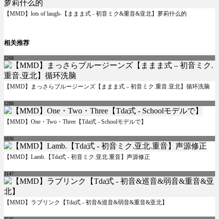
【MMD】lots of laugh-【ままま式 - 初音ミク&重音&亚北】萝莉什么的
相关推荐
2268
【MMD】まっさらブルージーンズ【ままま式 – 初音ミク.重音.亚北】循环洗脑
1288
【MMD】One・Two・Three【Tda式 - Schoolモデルで】
1836
【MMD】Lamb.【Tda式 - 初音ミク.亚北.重音】声源修正
3147
【MMD】ラブリンク【Tda式 - 初音&巡音&弱音&重音&亚北】