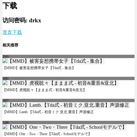
下载
访问密码: drkx
度盘下载
相关推荐
2919
【MMD】被害妄想携帯女子【Tda式 - 集合】
1682
【MMD】虎视眈々【ままま式 - 初音&重音&亚北】
1837
【MMD】Lamb.【Tda式 - 初音ミク.亚北.重音】声源修正
1288
【MMD】One・Two・Three【Tda式 - Schoolモデルで】