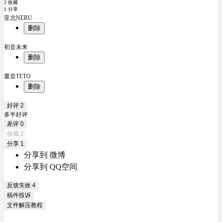
2 收藏
1 分享
亚北NERU
删除
初音未来
删除
重音TETO
删除
好评
2
多半好评
差评
0
收藏
2
分享
1
分享到 微博
分享到 QQ空间
反馈失效
4
稿件投诉
文件解压教程