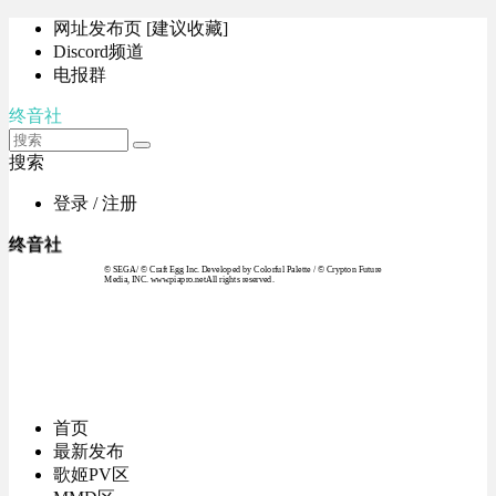
网址发布页 [建议收藏]
Discord频道
电报群
终音社
搜索
登录 / 注册
终音社
© SEGA / © Craft Egg Inc. Developed by Colorful Palette / © Crypton Future
Media, INC. www.piapro.netAll rights reserved.
首页
最新发布
歌姬PV区