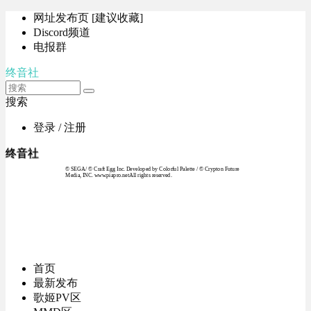
网址发布页 [建议收藏]
Discord频道
电报群
终音社
搜索
登录 / 注册
终音社
© SEGA / © Craft Egg Inc. Developed by Colorful Palette / © Crypton Future
Media, INC. www.piapro.netAll rights reserved.
首页
最新发布
歌姬PV区