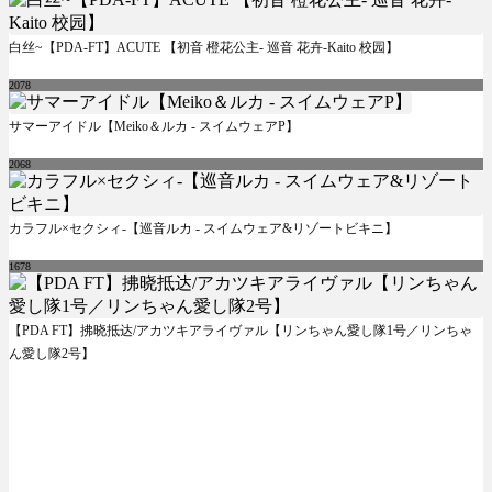
白丝~【PDA-FT】ACUTE 【初音 橙花公主- 巡音 花卉-Kaito 校园】
2078
サマーアイドル【Meiko＆ルカ - スイムウェアP】
2068
カラフル×セクシィ-【巡音ルカ - スイムウェア&リゾートビキニ】
1678
【PDA FT】拂晓抵达/アカツキアライヴァル【リンちゃん愛し隊1号／リンちゃ
ん愛し隊2号】