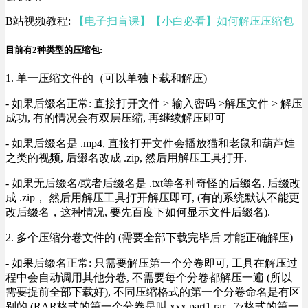
B站视频教程:
【电子扫盲课】【小白必看】如何解压压缩包
目前有2种类型的压缩包:
1. 单一压缩文件的（可以单独下载和解压)
- 如果后缀名正常: 直接打开文件 > 输入密码 >解压文件 > 解压
成功, 有的情况会有双层压缩, 再继续解压即可
- 如果后缀名是 .mp4, 直接打开文件会播放猫和老鼠和葫芦娃
之类的视频, 后缀名改成 .zip, 然后用解压工具打开.
- 如果无后缀名/或者后缀名是 .txt等各种奇怪的后缀名, 后缀改
成 .zip， 然后用解压工具打开解压即可, (有的系统默认不能更
改后缀名，这种情况, 要先百度下如何显示文件后缀名).
2. 多个压缩分卷文件的 (需要全部下载完毕后 才能正确解压)
- 如果后缀名正常: 只需要解压第一个分卷即可, 工具在解压过
程中会自动调用其他分卷, 不需要每个分卷都解压一遍 (所以
需要提前全部下载好), 不同压缩格式的第一个分卷命名是有区
别的 (RAR格式的第一个分卷是叫 xxx.part1.rar , 7z格式的第一