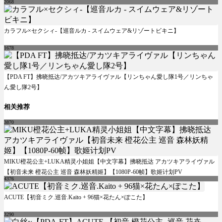
2068
カラフル×セクシィ-【巡音ルカ - スイムウェア&リゾートビキニ】
1678
【PDA FT】拂晓抵达/アカツキアライヴァル【リンちゃん愛し隊1号／リンちゃ
ん愛し隊2号】
相关推荐
3870
MIKU橙花公主+LUKA精灵小姐姐【中文字幕】拂晓抵达 アカツキアライヴァル
【初音未来 橙花公主 巡音 森林妖精姬】【1080P-60帧】歌姬计划PV
4376
ACUTE【初音ミク.巡音.Kaito + 96猫×花たん×ぽこた】
3290