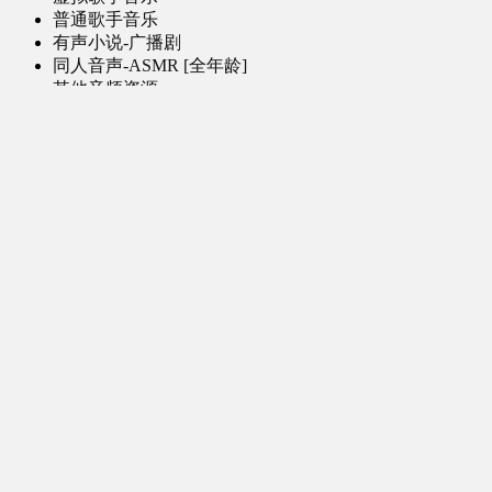
普通歌手音乐
有声小说-广播剧
同人音声-ASMR [全年龄]
其他音频资源
动漫区
日本动画
国产动画
欧美动画
漫画区
日韩漫画
国产漫画
欧美漫画
小说-读物区
网文小说
日式轻小说
其他读物
图片区
ACG图片 [全年龄]
其他图片
AI图片 [全年龄]
游戏区