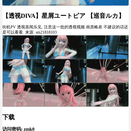
【透视DIVA】星屑ユートピア 【巡音ルカ】
街机PV 透视喜闻乐见, 注意这一批的透视视频 画质略差 不建议的话还
是可以看看. 来源: sm21818103
下载
访问密码: zmk0