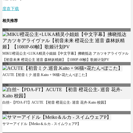
度盘下载
相关推荐
3870
MIKU橙花公主+LUKA精灵小姐姐【中文字幕】拂晓抵达 アカツキアライヴァル
【初音未来 橙花公主 巡音 森林妖精姬】【1080P-60帧】歌姬计划PV
4376
ACUTE【初音ミク.巡音.Kaito + 96猫×花たん×ぽこた】
3290
白丝~【PDA-FT】ACUTE 【初音 橙花公主- 巡音 花卉-Kaito 校园】
2078
サマーアイドル【Meiko＆ルカ - スイムウェアP】