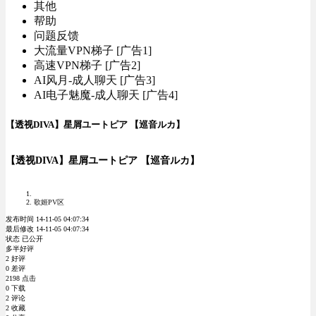
其他
帮助
问题反馈
大流量VPN梯子 [广告1]
高速VPN梯子 [广告2]
AI风月-成人聊天 [广告3]
AI电子魅魔-成人聊天 [广告4]
【透视DIVA】星屑ユートピア 【巡音ルカ】
【透视DIVA】星屑ユートピア 【巡音ルカ】
歌姬PV区
发布时间 14-11-05 04:07:34
最后修改 14-11-05 04:07:34
状态 已公开
多半好评
2 好评
0 差评
2198 点击
0 下载
2 评论
2 收藏