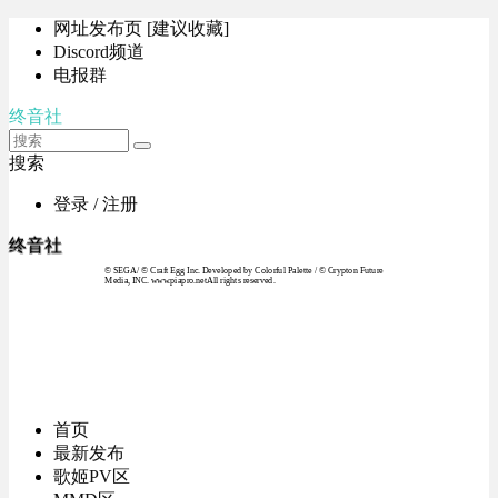
网址发布页 [建议收藏]
Discord频道
电报群
终音社
搜索
登录 / 注册
终音社
© SEGA / © Craft Egg Inc. Developed by Colorful Palette / © Crypton Future
Media, INC. www.piapro.netAll rights reserved.
首页
最新发布
歌姬PV区