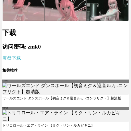
下载
访问密码: zmk0
度盘下载
相关推荐
1820
ワールズエンド ダンスホール【初音ミク＆巡音ルカ -コンフリクト】超清版
2233
トリコロール・エア・ライン 【ミク・リン・ルカビキニ】