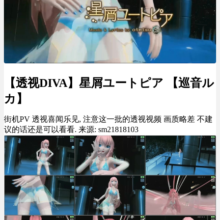
【透视DIVA】星屑ユートピア 【巡音ル
カ】
街机PV 透视喜闻乐见, 注意这一批的透视视频 画质略差 不建
议的话还是可以看看. 来源: sm21818103