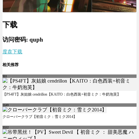
下载
访问密码: quph
度盘下载
相关推荐
901
【PS4FT】灰姑娘 cendrillon【KAITO：白色西装+初音ミク：牛奶泡芙】
1649
クローバークラブ【初音ミク：雪ミク2014】
3552