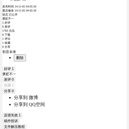
发布时间 14-11-05 04:05:50
最后修改 14-11-05 04:05:50
状态 已公开
褒贬不一
1 好评
0 差评
1783 点击
0 下载
1 评论
1 收藏
0 分享
初音未来
删除
好评
1
褒贬不一
差评
0
收藏
1
分享
0
分享到 微博
分享到 QQ空间
反馈失效
1
稿件投诉
文件解压教程