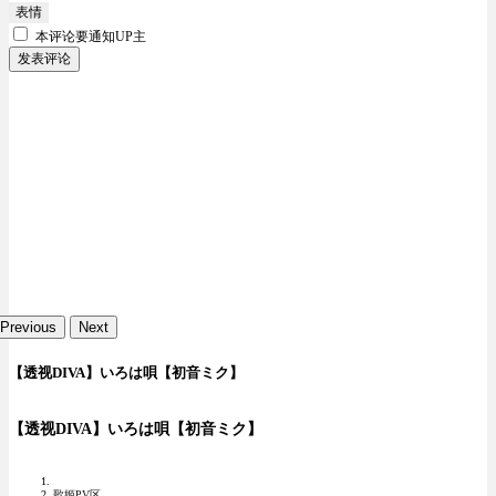
表情
本评论要
通知UP主
发表评论
Previous
Next
【透视DIVA】いろは唄【初音ミク】
【透视DIVA】いろは唄【初音ミク】
歌姬PV区