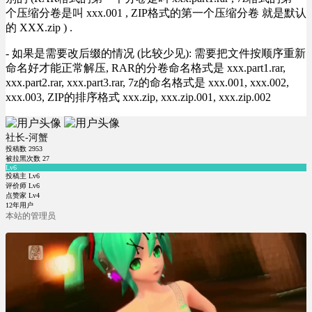
个压缩分卷是叫 xxx.001 , ZIP格式的第一个压缩分卷 就是默认
的 XXX.zip ) .
- 如果是需要改后缀的情况 (比较少见): 需要把文件按顺序重新
命名好才能正常解压, RAR的分卷命名格式是 xxx.part1.rar,
xxx.part2.rar, xxx.part3.rar, 7z的命名格式是 xxx.001, xxx.002,
xxx.003, ZIP的排序格式 xxx.zip, xxx.zip.001, xxx.zip.002
社长-河蟹
投稿数
2953
被拉黑次数
27
Lv6
投稿主 Lv6
评价师 Lv6
点赞家 Lv4
12年用户
本站的管理员