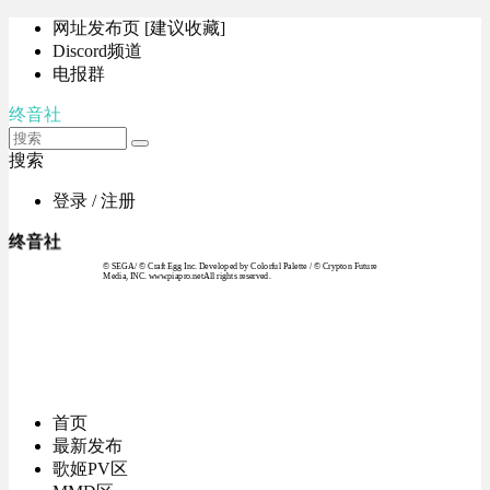
网址发布页 [建议收藏]
Discord频道
电报群
终音社
搜索
登录 / 注册
终音社
© SEGA / © Craft Egg Inc. Developed by Colorful Palette / © Crypton Future
Media, INC. www.piapro.netAll rights reserved.
首页
最新发布
歌姬PV区