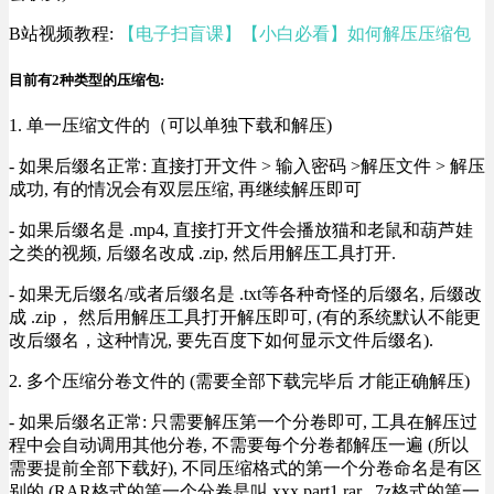
B站视频教程:
【电子扫盲课】【小白必看】如何解压压缩包
目前有2种类型的压缩包:
1. 单一压缩文件的（可以单独下载和解压)
- 如果后缀名正常: 直接打开文件 > 输入密码 >解压文件 > 解压
成功, 有的情况会有双层压缩, 再继续解压即可
- 如果后缀名是 .mp4, 直接打开文件会播放猫和老鼠和葫芦娃
之类的视频, 后缀名改成 .zip, 然后用解压工具打开.
- 如果无后缀名/或者后缀名是 .txt等各种奇怪的后缀名, 后缀改
成 .zip， 然后用解压工具打开解压即可, (有的系统默认不能更
改后缀名，这种情况, 要先百度下如何显示文件后缀名).
2. 多个压缩分卷文件的 (需要全部下载完毕后 才能正确解压)
- 如果后缀名正常: 只需要解压第一个分卷即可, 工具在解压过
程中会自动调用其他分卷, 不需要每个分卷都解压一遍 (所以
需要提前全部下载好), 不同压缩格式的第一个分卷命名是有区
别的 (RAR格式的第一个分卷是叫 xxx.part1.rar , 7z格式的第一