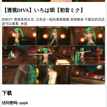
【透视DIVA】いろは唄【初音ミク】
街机PV 透视喜闻乐见, 注意这一批的透视视频 画质略差 不建议的话还
是可以看看. 来源:
下载
访问密码: quph