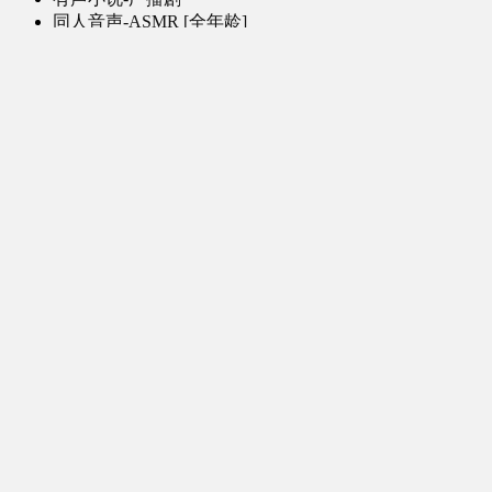
同人音声-ASMR [全年龄]
其他音频资源
动漫区
日本动画
国产动画
欧美动画
漫画区
日韩漫画
国产漫画
欧美漫画
小说-读物区
网文小说
日式轻小说
其他读物
图片区
ACG图片 [全年龄]
其他图片
AI图片 [全年龄]
游戏区
PC-游戏
手机-游戏