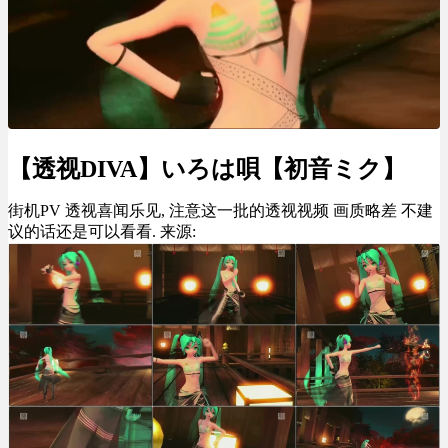
【透视DIVA】いろは唄【初音ミク】
街机PV 透视喜闻乐见, 注意这一批的透视视频 画质略差 不建
议的话还是可以看看. 来源: