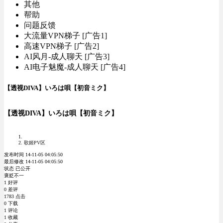
其他
帮助
问题反馈
大流量VPN梯子 [广告1]
高速VPN梯子 [广告2]
AI风月-成人聊天 [广告3]
AI电子魅魔-成人聊天 [广告4]
【透视DIVA】いろは唄【初音ミク】
【透视DIVA】いろは唄【初音ミク】
歌姬PV区
发布时间 14-11-05 04:05:50
最后修改 14-11-05 04:05:50
状态 已公开
褒贬不一
1 好评
0 差评
1783 点击
0 下载
1 评论
1 收藏