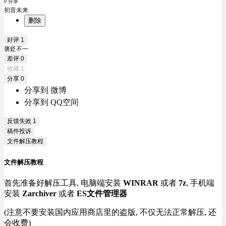
0 分享
初音未来
删除
好评
1
褒贬不一
差评
0
收藏
1
分享
0
分享到 微博
分享到 QQ空间
反馈失效
1
稿件投诉
文件解压教程
文件解压教程
首先准备好解压工具, 电脑端安装
WINRAR
或者
7z
, 手机端
安装
Zarchiver
或者
ES文件管理器
(注意不要安装国内应用商店里的盗版, 不仅无法正常解压, 还
会收费)