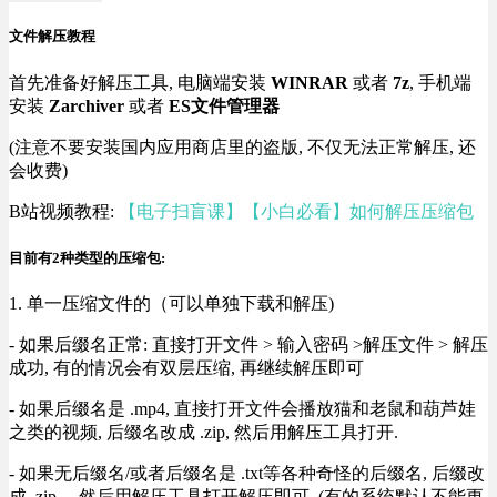
文件解压教程
首先准备好解压工具, 电脑端安装
WINRAR
或者
7z
, 手机端
安装
Zarchiver
或者
ES文件管理器
(注意不要安装国内应用商店里的盗版, 不仅无法正常解压, 还
会收费)
B站视频教程:
【电子扫盲课】【小白必看】如何解压压缩包
目前有2种类型的压缩包:
1. 单一压缩文件的（可以单独下载和解压)
- 如果后缀名正常: 直接打开文件 > 输入密码 >解压文件 > 解压
成功, 有的情况会有双层压缩, 再继续解压即可
- 如果后缀名是 .mp4, 直接打开文件会播放猫和老鼠和葫芦娃
之类的视频, 后缀名改成 .zip, 然后用解压工具打开.
- 如果无后缀名/或者后缀名是 .txt等各种奇怪的后缀名, 后缀改
成 .zip， 然后用解压工具打开解压即可, (有的系统默认不能更