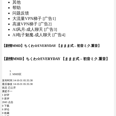
其他
帮助
问题反馈
大流量VPN梯子 [广告1]
高速VPN梯子 [广告2]
AI风月-成人聊天 [广告3]
AI电子魅魔-成人聊天 [广告4]
【剧情MMD】ちくわ☆EVERYDAY 【ままま式 – 初音ミク.重音】
【剧情MMD】ちくわ☆EVERYDAY 【ままま式 – 初音ミク.重音】
MMD区
发布时间 14-10-31 05:35:38
最后修改 14-10-31 05:35:38
状态 已公开
褒贬不一
1 好评
0 差评
2043 点击
0 下载
6 评论
0 收藏