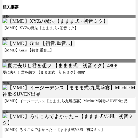
相关推荐
1650
【MMD】XYZの魔法【ままま式 - 初音ミク】
2257
【MMD】Girls 【初音.重音...】
1774
夏に去りし君を想フ 【ままま式 – 初音ミク】480P
2078
【MMD】イージーデンス【ままま式-九尾盛宴】Mitchie M神歌-SUVEN出品
1753
【MMD】ろりこんでよかった～【ままま式V3風 - 初音ミク】