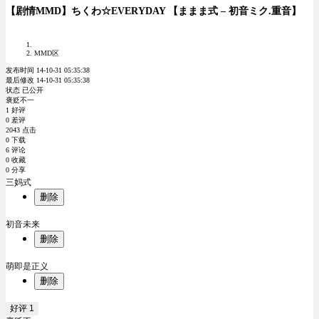
【剧情MMD】ちくわ☆EVERYDAY 【ままま式 – 初音ミク.重音】
MMD区
发布时间 14-10-31 05:35:38
最后修改 14-10-31 05:35:38
状态 已公开
褒贬不一
1 好评
0 差评
2043 点击
0 下载
6 评论
0 收藏
0 分享
三妈式
删除
初音未来
删除
萌即是正义
删除
好评
1