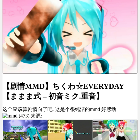
【剧情MMD】ちくわ☆EVERYDAY
【ままま式 – 初音ミク.重音】
这个应该算剧情向了吧, 这是个很纯洁的mmd 好感动
来源: