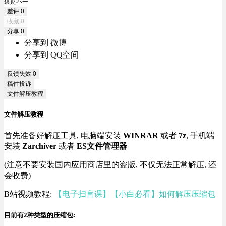
褒贬不一
差评
0
收藏
0
分享
0
分享到 微博
分享到 QQ空间
反馈失效
0
稿件投诉
文件解压教程
文件解压教程
首先准备好解压工具, 电脑端安装
WINRAR
或者
7z
, 手机端
安装
Zarchiver
或者
ES文件管理器
(注意不要安装国内应用商店里的盗版, 不仅无法正常解压, 还
会收费)
B站视频教程:
【电子扫盲课】【小白必看】如何解压压缩包
目前有2种类型的压缩包: