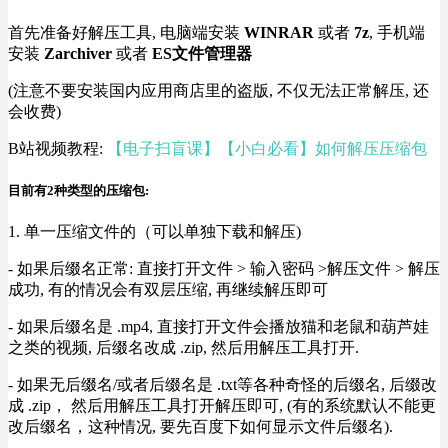
首先准备好解压工具, 电脑端安装
WINRAR
或者
7z
, 手机端
安装
Zarchiver
或者
ES文件管理器
(注意不要安装国内应用商店里的盗版, 不仅无法正常解压, 还
会收费)
B站视频教程:
【电子扫盲课】【小白必看】如何解压压缩包
目前有2种类型的压缩包:
1. 单一压缩文件的（可以单独下载和解压)
- 如果后缀名正常: 直接打开文件 > 输入密码 >解压文件 > 解压
成功, 有的情况会有双层压缩, 再继续解压即可
- 如果后缀名是 .mp4, 直接打开文件会播放猫和老鼠和葫芦娃
之类的视频, 后缀名改成 .zip, 然后用解压工具打开.
- 如果无后缀名/或者后缀名是 .txt等各种奇怪的后缀名, 后缀改
成 .zip， 然后用解压工具打开解压即可, (有的系统默认不能更
改后缀名，这种情况, 要先百度下如何显示文件后缀名).