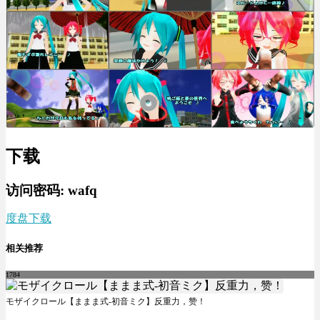
下载
访问密码: wafq
度盘下载
相关推荐
1784
モザイクロール【ままま式-初音ミク】反重力，赞！