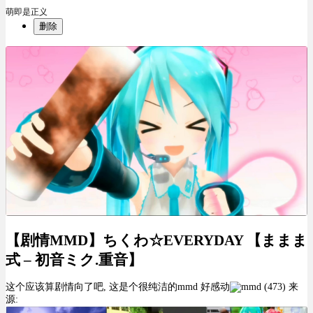
萌即是正义
删除
【剧情MMD】ちくわ☆EVERYDAY 【ままま
式 – 初音ミク.重音】
这个应该算剧情向了吧, 这是个很纯洁的mmd 好感动
来
源: