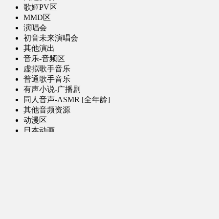
歌姬PV区
MMD区
演唱会
初音未来演唱会
其他演出
音乐-音频区
虚拟歌手音乐
普通歌手音乐
有声小说-广播剧
同人音声-ASMR [全年龄]
其他音频资源
动漫区
日本动画
国产动画
欧美动画
漫画区
日韩漫画
国产漫画
欧美漫画
小说-读物区
网文小说