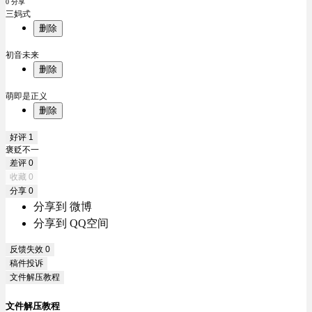
0 分享
三妈式
删除
初音未来
删除
萌即是正义
删除
好评
1
褒贬不一
差评
0
收藏
0
分享
0
分享到 微博
分享到 QQ空间
反馈失效
0
稿件投诉
文件解压教程
文件解压教程