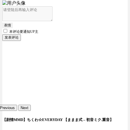
表情
本评论要
通知UP主
发表评论
Previous
Next
【剧情MMD】ちくわ☆EVERYDAY 【ままま式 – 初音ミク.重音】