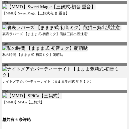
1774
【MMD】Sweet Magic【三妈式-初音.重音】
1694
裏表ラバーズ 【ままま式-初音ミク】熊猫三妈出没注意!
1702
私の時間 【ままま式-初音ミク】萌萌哒
1591
ナイトメア☆パーティーナイト【ままま萝莉式-初音ミク】
2090
【MMD】SPiCa【三妈式】
总共有 6 条评论