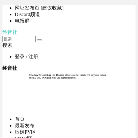
网址发布页 [建议收藏]
Discord频道
电报群
终音社
搜索
登录 / 注册
终音社
© SEGA / © Craft Egg Inc. Developed by Colorful Palette / © Crypton Future
Media, INC. www.piapro.netAll rights reserved.
首页
最新发布
歌姬PV区