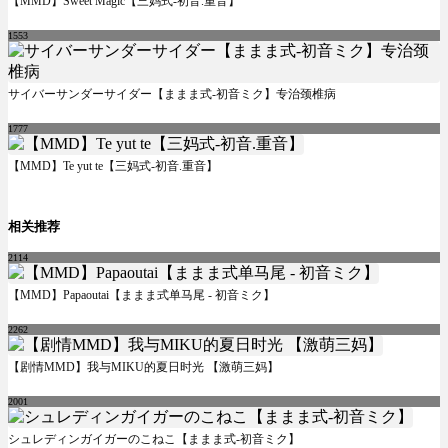
【MMD】Sweet Magic【三妈式-初音.重音】
1553
サイバーサンダーサイダー【ままま式-初音ミク】专治颈椎病
1777
【MMD】Te yut te【三妈式-初音.重音】
相关推荐
2114
【MMD】Papaoutai【ままま式单马尾 - 初音ミク】
2262
【剧情MMD】我与MIKU的夏日时光 【激萌三妈】
2001
シュレディンガイガーのこねこ【ままま式-初音ミク】