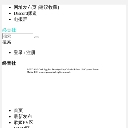
网址发布页 [建议收藏]
Discord频道
电报群
终音社
搜索
登录 / 注册
终音社
© SEGA / © Craft Egg Inc. Developed by Colorful Palette / © Crypton Future
Media, INC. www.piapro.netAll rights reserved.
首页
最新发布
歌姬PV区