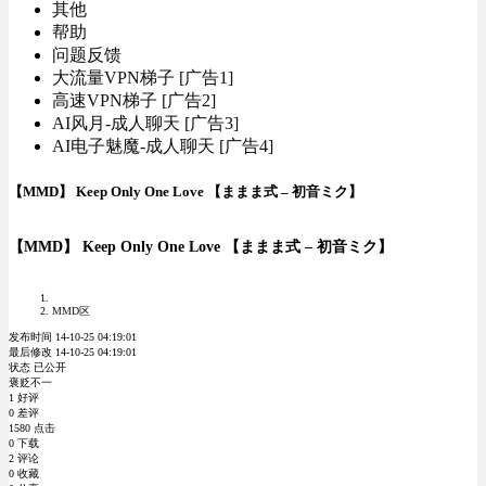
其他
帮助
问题反馈
大流量VPN梯子 [广告1]
高速VPN梯子 [广告2]
AI风月-成人聊天 [广告3]
AI电子魅魔-成人聊天 [广告4]
【MMD】 Keep Only One Love 【ままま式 – 初音ミク】
【MMD】 Keep Only One Love 【ままま式 – 初音ミク】
MMD区
发布时间 14-10-25 04:19:01
最后修改 14-10-25 04:19:01
状态 已公开
褒贬不一
1 好评
0 差评
1580 点击
0 下载
2 评论
0 收藏