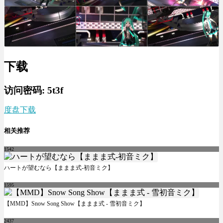
下载
访问密码: 5t3f
度盘下载
相关推荐
1542
ハートが望むなら【ままま式-初音ミク】
1595
【MMD】Snow Song Show【ままま式 - 雪初音ミク】
2437