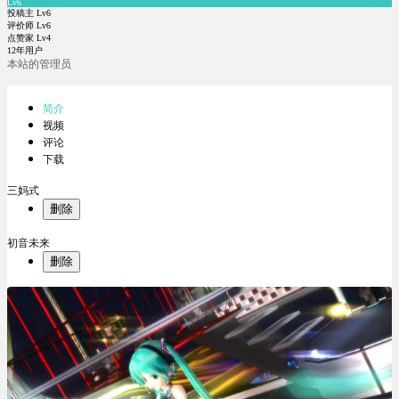
Lv6
投稿主 Lv6
评价师 Lv6
点赞家 Lv4
12年用户
本站的管理员
简介
视频
评论
下载
三妈式
删除
初音未来
删除