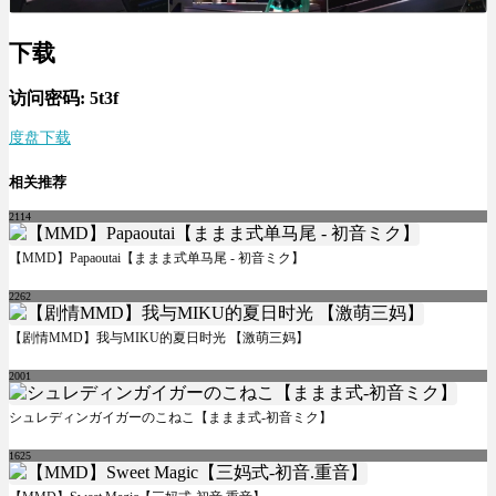
下载
访问密码: 5t3f
度盘下载
相关推荐
2114
【MMD】Papaoutai【ままま式单马尾 - 初音ミク】
2262
【剧情MMD】我与MIKU的夏日时光 【激萌三妈】
2001
シュレディンガイガーのこねこ【ままま式-初音ミク】
1625