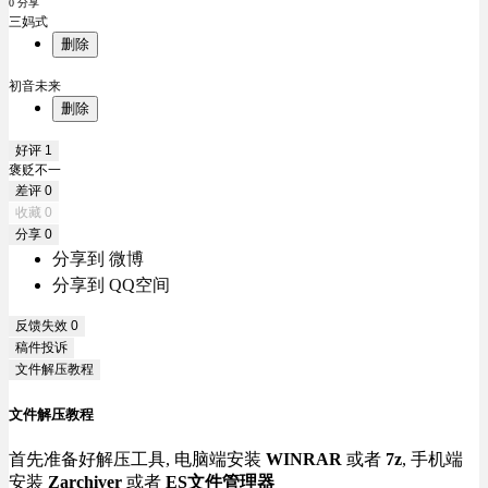
0 分享
三妈式
删除
初音未来
删除
好评
1
褒贬不一
差评
0
收藏
0
分享
0
分享到 微博
分享到 QQ空间
反馈失效
0
稿件投诉
文件解压教程
文件解压教程
首先准备好解压工具, 电脑端安装
WINRAR
或者
7z
, 手机端
安装
Zarchiver
或者
ES文件管理器