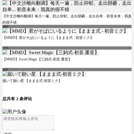
【中文沙雕向翻调】每天一遍，防止抑郁。走出阴霾，走出自卑... 初音未来：我真
的很不错
1640
【MMD】君がそばにいるように【ままま式 - 初音ミク】
1774
【MMD】Sweet Magic【三妈式-初音.重音】
1631
届いて願い星 【ままま式-初音ミク】
总共有 2 条评论