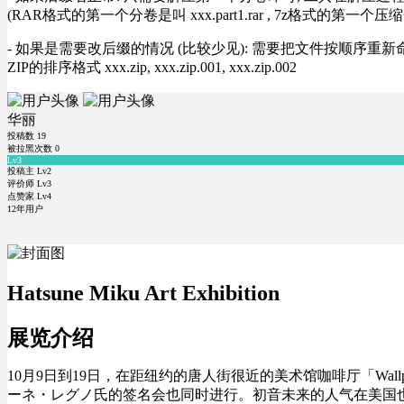
(RAR格式的第一个分卷是叫 xxx.part1.rar , 7z格式的第一个压缩
- 如果是需要改后缀的情况 (比较少见): 需要把文件按顺序重新命名好才能正常解压, RA
ZIP的排序格式 xxx.zip, xxx.zip.001, xxx.zip.002
华丽
投稿数
19
被拉黑次数
0
Lv3
投稿主 Lv2
评价师 Lv3
点赞家 Lv4
12年用户
Hatsune Miku Art Exhibition
展览介绍
10月9
日到19日，在距
纽约
的
唐人街
很近的
美术馆
咖啡厅「Wallpla
ーネ・レグノ氏
的
签名会
也同时进行
。
初音未来的
人气在
美国