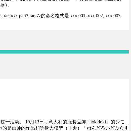
) .
rt3.rar, 7z的命名格式是 xxx.001, xxx.002, xxx.003,
ty -」这一活动。
10月13
日，
意大利
的
服装品牌「tokidoki」
的シモ
示的是
画师的
作品和
等身大
模型（手办）「ねんどろいどぷらす