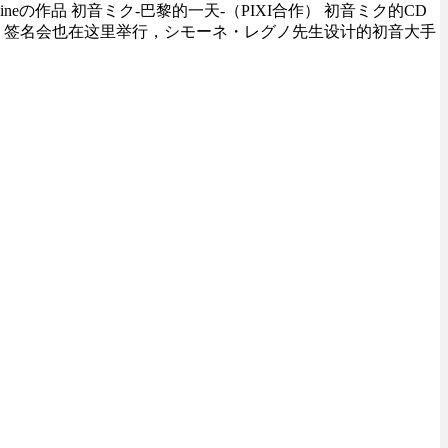
astlineの作品 初音ミク-巴黎的一天-（PIXI合作） 初音ミク的CD
，
签名会
也在这里
举行，シモーネ・レグノ
先生设计
的初音
大手