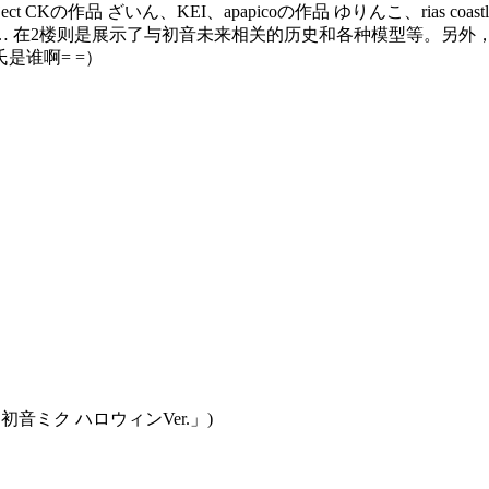
ct CKの作品 ざいん、KEI、apapicoの作品 ゆりんこ、rias co
…
在2
楼则是展示了与
初音未来
相关的历史
和
各种
模型等
。
另外
是谁啊= =）
初音ミク ハロウィンVer.」)