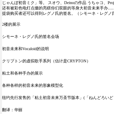
じゃんぼ初音ミク」
等
。
スオウ、Deinoの作品 うちゃコ、Proje
还有被彩色电灯点缀的亮瞎你们双眼的
等身大
初音未来手办…
提袋
购买者还可以得到レグノ氏的
签名
。（シモーネ・レグノ氏
2
楼的展示
シモーネ・レグノ氏的签名会场
初音未来
和Vocaloid的说明
クリプトン的
虚拟歌手
系列（估计是CRYPTON）
粘土
和各种
手办
的展示
各种各样的
初音未来的形象
模型
化
纽约
先行发售
的「
粘土
初音未来
万圣节
版本」(「ねんどろいど 
翻译：华丽