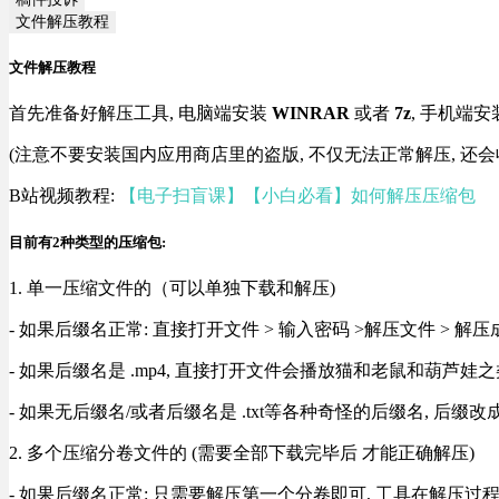
文件解压教程
文件解压教程
首先准备好解压工具, 电脑端安装
WINRAR
或者
7z
, 手机端安
(注意不要安装国内应用商店里的盗版, 不仅无法正常解压, 还会
B站视频教程:
【电子扫盲课】【小白必看】如何解压压缩包
目前有2种类型的压缩包:
1. 单一压缩文件的（可以单独下载和解压)
- 如果后缀名正常: 直接打开文件 > 输入密码 >解压文件 > 
- 如果后缀名是 .mp4, 直接打开文件会播放猫和老鼠和葫芦娃之类
- 如果无后缀名/或者后缀名是 .txt等各种奇怪的后缀名, 后缀
2. 多个压缩分卷文件的 (需要全部下载完毕后 才能正确解压)
- 如果后缀名正常: 只需要解压第一个分卷即可, 工具在解压