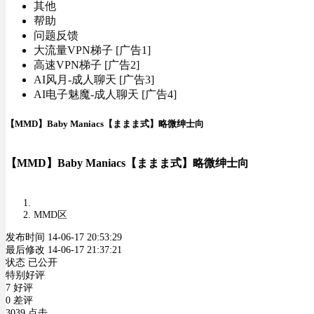
其他
帮助
问题反馈
大流量VPN梯子 [广告1]
高速VPN梯子 [广告2]
AI风月-成人聊天 [广告3]
AI电子魅魔-成人聊天 [广告4]
【MMD】Baby Maniacs【ままま式】略微绅士向
【MMD】Baby Maniacs【ままま式】略微绅士向
MMD区
发布时间 14-06-17 20:53:29
最后修改 14-06-17 21:37:21
状态 已公开
特别好评
7 好评
0 差评
3039 点击