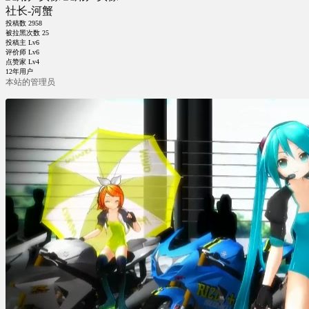
社长-河蟹
投稿数
2958
被拉黑次数
25
投稿主 Lv6
评价师 Lv6
点赞家 Lv4
12年用户
本站的管理员