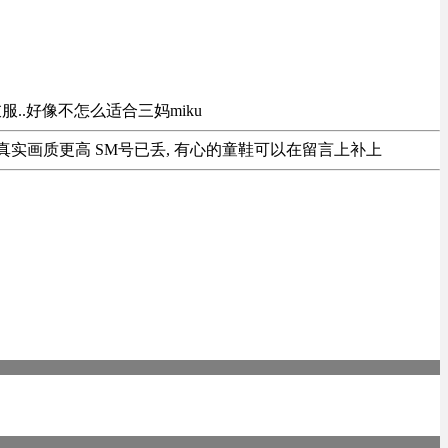
服..好像不怎么适合三妈miku
见谅, 真实画质更高 SM号已丢, 有心的童鞋可以在留言上补上