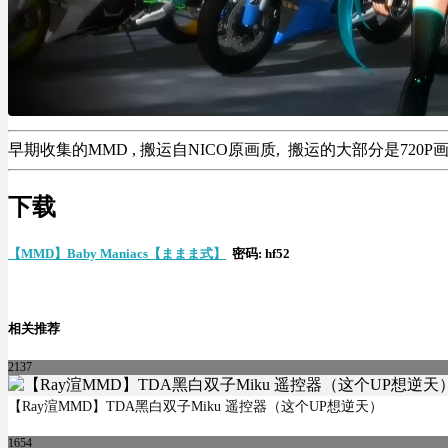
早期收集的MMD , 搬运自NICO原画质, 搬运的大部分是720P
下载
【MMD】Baby Maniacs【ままま式】
密码: hf52
相关推荐
2137
【Ray渲MMD】TDA黑白双子Miku 遥控器（这个UP想逆天）
1654