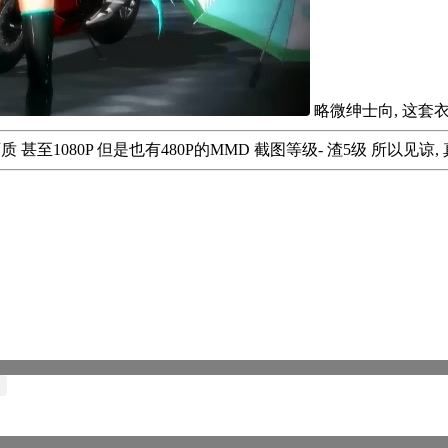
略微绅士向, 这套衣
画质 甚至1080P 但是也有480P的MMD 截图等级- 渣5级 所以