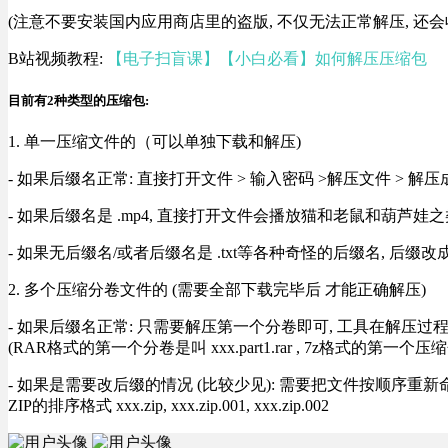
(注意不要安装国内应用商店里的盗版, 不仅无法正常解压, 还会
B站视频教程:
【电子扫盲课】【小白必看】如何解压压缩包
目前有2种类型的压缩包:
1. 单一压缩文件的（可以单独下载和解压)
- 如果后缀名正常: 直接打开文件 > 输入密码 >解压文件 > 
- 如果后缀名是 .mp4, 直接打开文件会播放猫和老鼠和葫芦娃之类
- 如果无后缀名/或者后缀名是 .txt等各种奇怪的后缀名, 后缀
2. 多个压缩分卷文件的 (需要全部下载完毕后 才能正确解压)
- 如果后缀名正常: 只需要解压第一个分卷即可, 工具在解压
(RAR格式的第一个分卷是叫 xxx.part1.rar , 7z格式的第一个压缩
- 如果是需要改后缀的情况 (比较少见): 需要把文件按顺序重新命名好才能正常解压, RA
ZIP的排序格式 xxx.zip, xxx.zip.001, xxx.zip.002