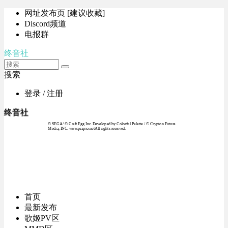
网址发布页 [建议收藏]
Discord频道
电报群
终音社
搜索
登录 / 注册
终音社
© SEGA / © Craft Egg Inc. Developed by Colorful Palette / © Crypton Future
Media, INC. www.piapro.netAll rights reserved.
首页
最新发布
歌姬PV区