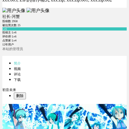
社长-河蟹
投稿数
2958
被拉黑次数
25
Lv6
投稿主 Lv6
评价师 Lv6
点赞家 Lv4
12年用户
本站的管理员
简介
视频
评论
下载
初音未来
删除