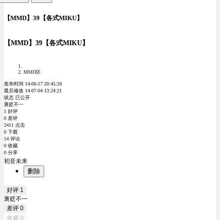
【MMD】39【各式MIKU】
【MMD】39【各式MIKU】
MMD区
发布时间 14-06-17 20:45:20
最后修改 14-07-04 13:24:21
状态 已公开
褒贬不一
1 好评
0 差评
2411 点击
0 下载
14 评论
0 收藏
0 分享
初音未来
删除
好评
1
褒贬不一
差评
0
收藏
0