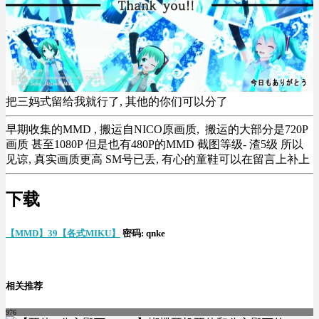
把三妈式留给我就行了, 其他的你们可以分了
早期收集的MMD , 搬运自NICO原画质, 搬运的大部分是720P
画质 甚至1080P 但是也有480P的MMD 截图等级- 渣5级 所以
见谅, 真实画质更高 SM号已丢, 有心的童鞋可以在留言上补上
下载
【MMD】39【各式MIKU】
密码: qnke
相关推荐
976