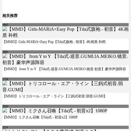
相关推荐
4865
【MMD】Girls-MARiA×Easy Pop【Tda式旗袍 - 初音】4K画质 补档
2091
【MMD】 from Y to Y 【Tda式-巡音.GUMI.IA.MEIKO.镜音.初音】豪华声源阵容
1756
【MMD】トリコロール・エア・ライン【三妈式初音.弱音.GUMI】
2050
【MMD】ミクさん召喚【Tda式 - 初音x2】1080P
2374