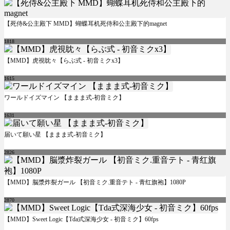
【死侍&公主殿下 MMD】蝴蝶耳机死侍和公主殿下的magnet
1818
【MMD】虎視眈々【らぶ式 - 初音ミクx3】
1615
ワールドイズマイン 【ままま式-初音ミク】
1631
届いて願い星 【ままま式-初音ミク】
2826
【MMD】脳漿炸裂ガール 【初音ミク.重音テト - 青红旗袍】1080P
2870
【MMD】Sweet Logic【Tda式深海少女 - 初音ミク】60fps