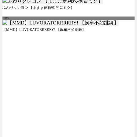
ふわりクレヨン 【ままま萝莉式-初音ミク】
1703
【MMD】LUVORATORRRRRY! 【飙车不如跳舞】