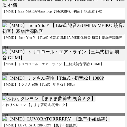
【MMD】Girls-MARiA×Easy Pop【Tda式旗袍 - 初音】4K画质 补档
2091
【MMD】 from Y to Y 【Tda式-巡音.GUMI.IA.MEIKO.镜音.初音】豪华声源阵容
1756
【MMD】トリコロール・エア・ライン【三妈式初音.弱音.GUMI】
2050
【MMD】ミクさん召喚【Tda式 - 初音x2】1080P
2374
ふわりクレヨン 【ままま萝莉式-初音ミク】
1703
【MMD】LUVORATORRRRRY! 【飙车不如跳舞】