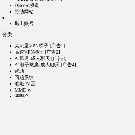
Discord频道
赞助网站
退出账号
分类
大流量VPN梯子 [广告1]
高速VPN梯子 [广告2]
AI风月-成人聊天 [广告3]
AI电子魅魔-成人聊天 [广告4]
帮助
问题反馈
歌姬PV区
MMD区
演唱会
初音未来演唱会
其他演出
音乐-音频区
虚拟歌手音乐
普通歌手音乐
有声小说-广播剧