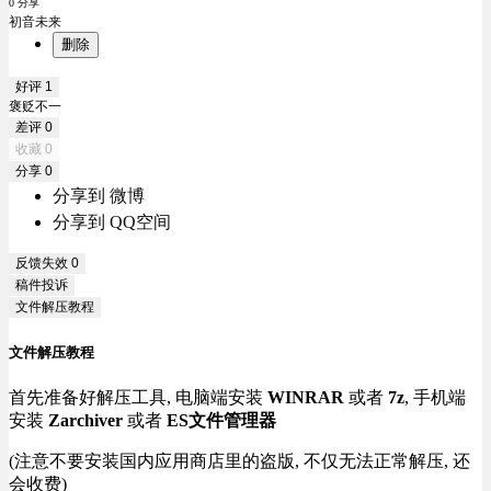
0 分享
初音未来
删除
好评
1
褒贬不一
差评
0
收藏
0
分享
0
分享到 微博
分享到 QQ空间
反馈失效
0
稿件投诉
文件解压教程
文件解压教程
首先准备好解压工具, 电脑端安装
WINRAR
或者
7z
, 手机端
安装
Zarchiver
或者
ES文件管理器
(注意不要安装国内应用商店里的盗版, 不仅无法正常解压, 还
会收费)