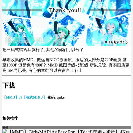
把三妈式留给我就行了, 其他的你们可以分了
早期收集的MMD , 搬运自NICO原画质, 搬运的大部分是720P画质 甚
至1080P 但是也有480P的MMD 截图等级- 渣5级 所以见谅, 真实画质更
高 SM号已丢, 有心的童鞋可以在留言上补上
下载
【MMD】39【各式MIKU】
密码: qnke
相关推荐
4865