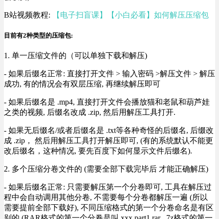
B站视频教程:
【电子扫盲课】【小白必看】如何解压压缩包
目前有2种类型的压缩包:
1. 单一压缩文件的（可以单独下载和解压)
- 如果后缀名正常: 直接打开文件 > 输入密码 >解压文件 > 解压
成功, 有的情况会有双层压缩, 再继续解压即可
- 如果后缀名是 .mp4, 直接打开文件会播放猫和老鼠和葫芦娃
之类的视频, 后缀名改成 .zip, 然后用解压工具打开.
- 如果无后缀名/或者后缀名是 .txt等各种奇怪的后缀名, 后缀改
成 .zip， 然后用解压工具打开解压即可, (有的系统默认不能更
改后缀名，这种情况, 要先百度下如何显示文件后缀名).
2. 多个压缩分卷文件的 (需要全部下载完毕后 才能正确解压)
- 如果后缀名正常: 只需要解压第一个分卷即可, 工具在解压过
程中会自动调用其他分卷, 不需要每个分卷都解压一遍 (所以
需要提前全部下载好), 不同压缩格式的第一个分卷命名是有区
别的 (RAR格式的第一个分卷是叫 xxx.part1.rar , 7z格式的第一