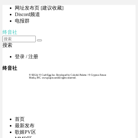
网址发布页 [建议收藏]
Discord频道
电报群
终音社
搜索
登录 / 注册
终音社
© SEGA / © Craft Egg Inc. Developed by Colorful Palette / © Crypton Future
Media, INC. www.piapro.netAll rights reserved.
首页
最新发布
歌姬PV区