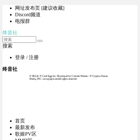
网址发布页 [建议收藏]
Discord频道
电报群
终音社
搜索
登录 / 注册
终音社
© SEGA / © Craft Egg Inc. Developed by Colorful Palette / © Crypton Future
Media, INC. www.piapro.netAll rights reserved.
首页
最新发布
歌姬PV区