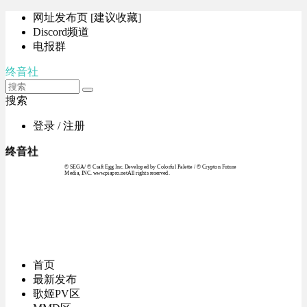
网址发布页 [建议收藏]
Discord频道
电报群
终音社
搜索
登录 / 注册
终音社
© SEGA / © Craft Egg Inc. Developed by Colorful Palette / © Crypton Future
Media, INC. www.piapro.netAll rights reserved.
首页
最新发布
歌姬PV区