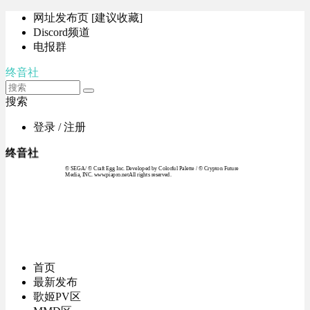
网址发布页 [建议收藏]
Discord频道
电报群
终音社
搜索
登录 / 注册
终音社
© SEGA / © Craft Egg Inc. Developed by Colorful Palette / © Crypton Future
Media, INC. www.piapro.netAll rights reserved.
首页
最新发布
歌姬PV区